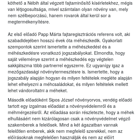
köthető a Nébih által végzett fajtaminősítő kísérletekhez, mégis
van létjogosultsága, mivel számtalan olyan növény van, mely
nem szélbeporzású, hanem rovarok által kerül sor a
megtermékenyítésre.
Az első előadó Papp Márta fajtaregisztrációs referens volt, aki
szabadidejében hosszú évek óta méhészkedik. Gyakorlati
szempontok szerint ismertette a méhészkedést és a
méhészkedésre vonatkozó jogszabályokat. Elmondta, hogy
saját véleménye szerint a méhészkedés egy végtelen
sakkjátszma több partnerrel egyszerre. Ez ugyanígy igaz a
mezőgazdasági növénytermesztésre is. Ismertette, hogy a
jogszabály alapján hogyan és milyen feltételek megléte alapján
lehet elhelyezni a méhcsaládokat, és milyen feltételek mellett
lehet vándoroltatni a méheket.
Második előadóként Sipos József növényorvos, vendég előadó
tartott egy izgalmas előadást a növényvédelemről és a
méhmérgezésről. Az előadása során részletezte, hogy a méhek
elhullásáért nem kizárólagosan csak a növényvédelmet végző
szakemberek a felelősek. Mind a két ágazatban vannak
felelőtlen emberek, akik nem megfelelő szerekkel, nem az
előírásoknak megfelelően használják és nem az előírt