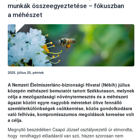
munkák összeegyeztetése – fókuszban
a méhészet
2025. július 25, péntek
A Nemzeti Élelmiszerlánc-biztonsági Hivatal (Nébih) július
közepén méhészeti bemutatót tartott Székkutason, melynek
célja a mezőgazdasági növénytermesztés és a méhészeti
ágazat között egyre nagyobb méreteket öltve fennálló
szemléletkülönbségek csökkentése, közös gondolkodásra
való felhívás, kompromisszumos megoldások keresése volt
a célja.
Megnyitó beszédében Csapó József osztályvezető úr elmondta,
hogy rendhagyó előadásról van szó, hiszen szorosan nem