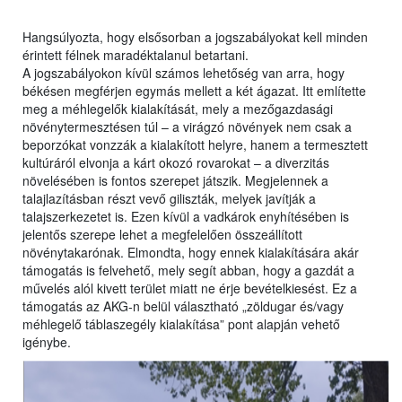
Hangsúlyozta, hogy elsősorban a jogszabályokat kell minden
érintett félnek maradéktalanul betartani.
A jogszabályokon kívül számos lehetőség van arra, hogy
békésen megférjen egymás mellett a két ágazat. Itt említette
meg a méhlegelők kialakítását, mely a mezőgazdasági
növénytermesztésen túl – a virágzó növények nem csak a
beporzókat vonzzák a kialakított helyre, hanem a termesztett
kultúráról elvonja a kárt okozó rovarokat – a diverzitás
növelésében is fontos szerepet játszik. Megjelennek a
talajlazításban részt vevő giliszták, melyek javítják a
talajszerkezetet is. Ezen kívül a vadkárok enyhítésében is
jelentős szerepe lehet a megfelelően összeállított
növénytakarónak. Elmondta, hogy ennek kialakítására akár
támogatás is felvehető, mely segít abban, hogy a gazdát a
művelés alól kivett terület miatt ne érje bevételkiesést. Ez a
támogatás az AKG-n belül választható „zöldugar és/vagy
méhlegelő táblaszegély kialakítása” pont alapján vehető
igénybe.