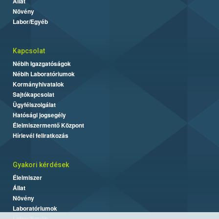
Állat
Növény
Labor/Egyéb
Kapcsolat
Nébih Igazgatóságok
Nébih Laboratóriumok
Kormányhivatalok
Sajtókapcsolat
Ügyfélszolgálat
Hatósági jogsegély
Élelmiszermentő Központ
Hírlevél feliratkozás
Gyakori kérdések
Élelmiszer
Állat
Növény
Laboratóriumok
Labor/Egyéb