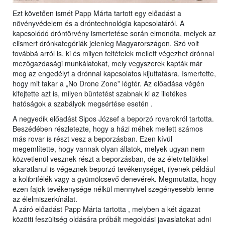
Ezt követően ismét Papp Márta tartott egy előadást a
növényvédelem és a dróntechnológia kapcsolatáról. A
kapcsolódó dróntörvény ismertetése során elmondta, melyek az
elismert drónkategóriák jelenleg Magyarországon. Szó volt
továbbá arról is, ki és milyen feltételek mellett végezhet drónnal
mezőgazdasági munkálatokat, mely vegyszerek kapták már
meg az engedélyt a drónnal kapcsolatos kijuttatásra. Ismertette,
hogy mit takar a „No Drone Zone” légtér. Az előadása végén
kifejtette azt is, milyen büntetést szabnak ki az illetékes
hatóságok a szabályok megsértése esetén .
A negyedik előadást Sipos József a beporzó rovarokról tartotta.
Beszédében részletezte, hogy a házi méhek mellett számos
más rovar is részt vesz a beporzásban. Ezen kívül
megemlítette, hogy vannak olyan állatok, melyek ugyan nem
közvetlenül vesznek részt a beporzásban, de az életvitelükkel
akaratlanul is végeznek beporzó tevékenységet, ilyenek például
a kolibrifélék vagy a gyümölcsevő denevérek. Megmutatta, hogy
ezen fajok tevékenysége nélkül mennyivel szegényesebb lenne
az élelmiszerkínálat.
A záró előadást Papp Márta tartotta , melyben a két ágazat
közötti feszültség oldására próbált megoldási javaslatokat adni