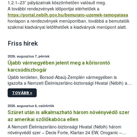
1.2.1–23” pályázatnak köszönhetően valósult meg.
A további rendezvények időpontjai elérhetőek a
https://portal.nebih.gov.hu/bemutato-uzemek-tamogatasa
honlapon a rendezvények menüpontban, továbbá a bemutatók
szakmai kiadványai letölthetőek a kiadványok menüpont alatt.
Friss hírek
2026. augusztus 7, péntek
Újabb vármegyében jelent meg a kőrisrontó
karcsúdíszbogár
Újabb területen, Borsod-Abaúj-Zemplén vármegyében is
igazolta a Nemzeti Élelmiszerlánc-biztonsági Hivatal (Nébih) a
kőrisrontó karcsúdíszbogár (Agrilus planipennis) jelenlétét. A
TOVÁBB >
kártevőt nem csak színcsapdában találták meg, de már fertőzött
fában is azonosították. A növényvédelmi szakemberek folytatják
az intenzív felderítést, emellett az intézkedéseket a szlovák
2026. augusztus 6, csütörtök
hatósággal is összehangolják a terjedés megállítása érdekében.
Szüret után is alkalmazható három növényvédő szer
az amerikai szőlőkabóca ellen
A Nemzeti Élelmiszerlánc-biztonsági Hivatal (Nébih) három
növényvédő szer – Decis Forte, Klartan 24 EW, Oroganic –