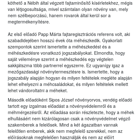
köthető a Nébih által végzett fajtaminősítő kísérletekhez, mégis
van létjogosultsága, mivel számtalan olyan növény van, mely
nem szélbeporzású, hanem rovarok által kerül sor a
megtermékenyítésre.
Az első előadó Papp Márta fajtaregisztrációs referens volt, aki
szabadidejében hosszú évek óta méhészkedik. Gyakorlati
szempontok szerint ismertette a méhészkedést és a
méhészkedésre vonatkozó jogszabályokat. Elmondta, hogy
saját véleménye szerint a méhészkedés egy végtelen
sakkjátszma több partnerrel egyszerre. Ez ugyanígy igaz a
mezőgazdasági növénytermesztésre is. Ismertette, hogy a
jogszabály alapján hogyan és milyen feltételek megléte alapján
lehet elhelyezni a méhcsaládokat, és milyen feltételek mellett
lehet vándoroltatni a méheket.
Második előadóként Sipos József növényorvos, vendég előadó
tartott egy izgalmas előadást a növényvédelemről és a
méhmérgezésről. Az előadása során részletezte, hogy a méhek
elhullásáért nem kizárólagosan csak a növényvédelmet végző
szakemberek a felelősek. Mind a két ágazatban vannak
felelőtlen emberek, akik nem megfelelő szerekkel, nem az
előírásoknak megfelelően használják és nem az előírt