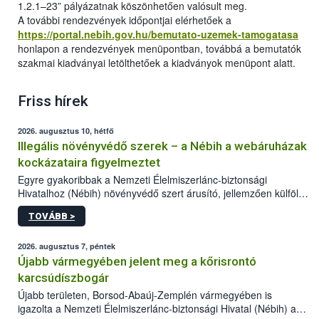
1.2.1–23” pályázatnak köszönhetően valósult meg.
A további rendezvények időpontjai elérhetőek a
https://portal.nebih.gov.hu/bemutato-uzemek-tamogatasa
honlapon a rendezvények menüpontban, továbbá a bemutatók
szakmai kiadványai letölthetőek a kiadványok menüpont alatt.
Friss hírek
2026. augusztus 10, hétfő
Illegális növényvédő szerek – a Nébih a webáruházak
kockázataira figyelmeztet
Egyre gyakoribbak a Nemzeti Élelmiszerlánc-biztonsági
Hivatalhoz (Nébih) növényvédő szert árusító, jellemzően külföldi
honlapok kapcsán érkező bejelentések. Emellett az ilyen
TOVÁBB >
termékeket kínáló kéretlen online reklámok mennyisége is
számottevően megnövekedett az elmúlt időszakban. A Nébih
összegyűjtötte az illegális növényvédő szerek kapcsán
2026. augusztus 7, péntek
előforduló árulkodó jeleket, valamint a webáruházakból való
Újabb vármegyében jelent meg a kőrisrontó
vásárlás kockázatait.
karcsúdíszbogár
Újabb területen, Borsod-Abaúj-Zemplén vármegyében is
igazolta a Nemzeti Élelmiszerlánc-biztonsági Hivatal (Nébih) a