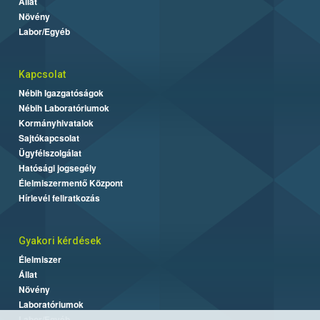
Állat
Növény
Labor/Egyéb
Kapcsolat
Nébih Igazgatóságok
Nébih Laboratóriumok
Kormányhivatalok
Sajtókapcsolat
Ügyfélszolgálat
Hatósági jogsegély
Élelmiszermentő Központ
Hírlevél feliratkozás
Gyakori kérdések
Élelmiszer
Állat
Növény
Laboratóriumok
Labor/Egyéb