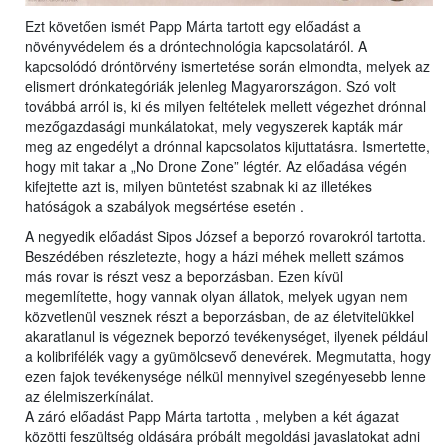
Ezt követően ismét Papp Márta tartott egy előadást a
növényvédelem és a dróntechnológia kapcsolatáról. A
kapcsolódó dróntörvény ismertetése során elmondta, melyek az
elismert drónkategóriák jelenleg Magyarországon. Szó volt
továbbá arról is, ki és milyen feltételek mellett végezhet drónnal
mezőgazdasági munkálatokat, mely vegyszerek kapták már
meg az engedélyt a drónnal kapcsolatos kijuttatásra. Ismertette,
hogy mit takar a „No Drone Zone” légtér. Az előadása végén
kifejtette azt is, milyen büntetést szabnak ki az illetékes
hatóságok a szabályok megsértése esetén .
A negyedik előadást Sipos József a beporzó rovarokról tartotta.
Beszédében részletezte, hogy a házi méhek mellett számos
más rovar is részt vesz a beporzásban. Ezen kívül
megemlítette, hogy vannak olyan állatok, melyek ugyan nem
közvetlenül vesznek részt a beporzásban, de az életvitelükkel
akaratlanul is végeznek beporzó tevékenységet, ilyenek például
a kolibrifélék vagy a gyümölcsevő denevérek. Megmutatta, hogy
ezen fajok tevékenysége nélkül mennyivel szegényesebb lenne
az élelmiszerkínálat.
A záró előadást Papp Márta tartotta , melyben a két ágazat
közötti feszültség oldására próbált megoldási javaslatokat adni