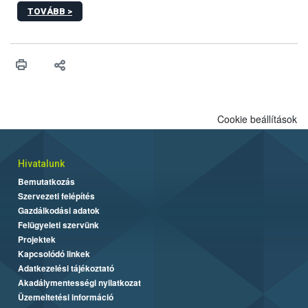
kőrisrontó karcsúdíszbogár (Agrilus planipennis) jelenlétét. A
TOVÁBB >
kártevőt nem csak színcsapdában találták meg, de már fertőzött
fában is azonosították. A növényvédelmi szakemberek folytatják
az intenzív felderítést, emellett az intézkedéseket a szlovák
hatósággal is összehangolják a terjedés megállítása érdekében.
Cookie beállítások
Hivatalunk
Bemutatkozás
Szervezeti felépítés
Gazdálkodási adatok
Felügyeleti szervünk
Projektek
Kapcsolódó linkek
Adatkezelési tájékoztató
Akadálymentességi nyilatkozat
Üzemeltetési információ