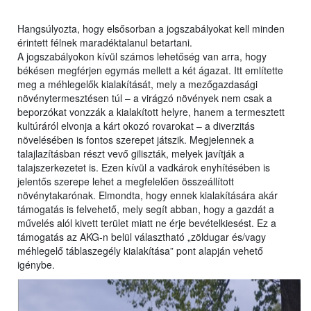
Hangsúlyozta, hogy elsősorban a jogszabályokat kell minden
érintett félnek maradéktalanul betartani.
A jogszabályokon kívül számos lehetőség van arra, hogy
békésen megférjen egymás mellett a két ágazat. Itt említette
meg a méhlegelők kialakítását, mely a mezőgazdasági
növénytermesztésen túl – a virágzó növények nem csak a
beporzókat vonzzák a kialakított helyre, hanem a termesztett
kultúráról elvonja a kárt okozó rovarokat – a diverzitás
növelésében is fontos szerepet játszik. Megjelennek a
talajlazításban részt vevő giliszták, melyek javítják a
talajszerkezetet is. Ezen kívül a vadkárok enyhítésében is
jelentős szerepe lehet a megfelelően összeállított
növénytakarónak. Elmondta, hogy ennek kialakítására akár
támogatás is felvehető, mely segít abban, hogy a gazdát a
művelés alól kivett terület miatt ne érje bevételkiesést. Ez a
támogatás az AKG-n belül választható „zöldugar és/vagy
méhlegelő táblaszegély kialakítása” pont alapján vehető
igénybe.