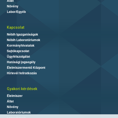
Állat
Növény
Labor/Egyéb
Kapcsolat
Nébih Igazgatóságok
Nébih Laboratóriumok
Kormányhivatalok
Sajtókapcsolat
Ügyfélszolgálat
Hatósági jogsegély
Élelmiszermentő Központ
Hírlevél feliratkozás
Gyakori kérdések
Élelmiszer
Állat
Növény
Laboratóriumok
Labor/Egyéb