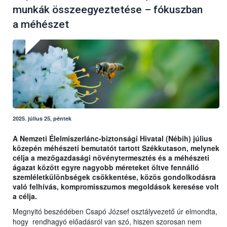
munkák összeegyeztetése – fókuszban
a méhészet
2025. július 25, péntek
A Nemzeti Élelmiszerlánc-biztonsági Hivatal (Nébih) július
közepén méhészeti bemutatót tartott Székkutason, melynek
célja a mezőgazdasági növénytermesztés és a méhészeti
ágazat között egyre nagyobb méreteket öltve fennálló
szemléletkülönbségek csökkentése, közös gondolkodásra
való felhívás, kompromisszumos megoldások keresése volt
a célja.
Megnyitó beszédében Csapó József osztályvezető úr elmondta,
hogy rendhagyó előadásról van szó, hiszen szorosan nem