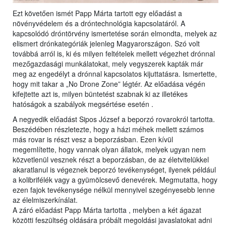
Ezt követően ismét Papp Márta tartott egy előadást a
növényvédelem és a dróntechnológia kapcsolatáról. A
kapcsolódó dróntörvény ismertetése során elmondta, melyek az
elismert drónkategóriák jelenleg Magyarországon. Szó volt
továbbá arról is, ki és milyen feltételek mellett végezhet drónnal
mezőgazdasági munkálatokat, mely vegyszerek kapták már
meg az engedélyt a drónnal kapcsolatos kijuttatásra. Ismertette,
hogy mit takar a „No Drone Zone” légtér. Az előadása végén
kifejtette azt is, milyen büntetést szabnak ki az illetékes
hatóságok a szabályok megsértése esetén .
A negyedik előadást Sipos József a beporzó rovarokról tartotta.
Beszédében részletezte, hogy a házi méhek mellett számos
más rovar is részt vesz a beporzásban. Ezen kívül
megemlítette, hogy vannak olyan állatok, melyek ugyan nem
közvetlenül vesznek részt a beporzásban, de az életvitelükkel
akaratlanul is végeznek beporzó tevékenységet, ilyenek például
a kolibrifélék vagy a gyümölcsevő denevérek. Megmutatta, hogy
ezen fajok tevékenysége nélkül mennyivel szegényesebb lenne
az élelmiszerkínálat.
A záró előadást Papp Márta tartotta , melyben a két ágazat
közötti feszültség oldására próbált megoldási javaslatokat adni