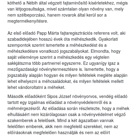
köthető a Nébih által végzett fajtaminősítő kísérletekhez, mégis
van létjogosultsága, mivel számtalan olyan növény van, mely
nem szélbeporzású, hanem rovarok által kerül sor a
megtermékenyítésre.
Az első előadó Papp Márta fajtaregisztrációs referens volt, aki
szabadidejében hosszú évek óta méhészkedik. Gyakorlati
szempontok szerint ismertette a méhészkedést és a
méhészkedésre vonatkozó jogszabályokat. Elmondta, hogy
saját véleménye szerint a méhészkedés egy végtelen
sakkjátszma több partnerrel egyszerre. Ez ugyanígy igaz a
mezőgazdasági növénytermesztésre is. Ismertette, hogy a
jogszabály alapján hogyan és milyen feltételek megléte alapján
lehet elhelyezni a méhcsaládokat, és milyen feltételek mellett
lehet vándoroltatni a méheket.
Második előadóként Sipos József növényorvos, vendég előadó
tartott egy izgalmas előadást a növényvédelemről és a
méhmérgezésről. Az előadása során részletezte, hogy a méhek
elhullásáért nem kizárólagosan csak a növényvédelmet végző
szakemberek a felelősek. Mind a két ágazatban vannak
felelőtlen emberek, akik nem megfelelő szerekkel, nem az
előírásoknak megfelelően használják és nem az előírt