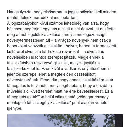
Hangsúlyozta, hogy elsősorban a jogszabályokat kell minden
érintett félnek maradéktalanul betartani.
A jogszabályokon kívül számos lehetőség van arra, hogy
békésen megférjen egymás mellett a két ágazat. Itt említette
meg a méhlegelők kialakítását, mely a mezőgazdasági
növénytermesztésen túl – a virágzó növények nem csak a
beporzókat vonzzák a kialakított helyre, hanem a termesztett
kultúráról elvonja a kárt okozó rovarokat – a diverzitás
növelésében is fontos szerepet játszik. Megjelennek a
talajlazításban részt vevő giliszták, melyek javítják a
talajszerkezetet is. Ezen kívül a vadkárok enyhítésében is
jelentős szerepe lehet a megfelelően összeállított
növénytakarónak. Elmondta, hogy ennek kialakítására akár
támogatás is felvehető, mely segít abban, hogy a gazdát a
művelés alól kivett terület miatt ne érje bevételkiesést. Ez a
támogatás az AKG-n belül választható „zöldugar és/vagy
méhlegelő táblaszegély kialakítása” pont alapján vehető
igénybe.