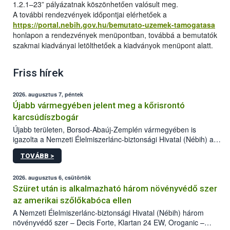
1.2.1–23” pályázatnak köszönhetően valósult meg.
A további rendezvények időpontjai elérhetőek a
https://portal.nebih.gov.hu/bemutato-uzemek-tamogatasa
honlapon a rendezvények menüpontban, továbbá a bemutatók
szakmai kiadványai letölthetőek a kiadványok menüpont alatt.
Friss hírek
2026. augusztus 7, péntek
Újabb vármegyében jelent meg a kőrisrontó
karcsúdíszbogár
Újabb területen, Borsod-Abaúj-Zemplén vármegyében is
igazolta a Nemzeti Élelmiszerlánc-biztonsági Hivatal (Nébih) a
kőrisrontó karcsúdíszbogár (Agrilus planipennis) jelenlétét. A
TOVÁBB >
kártevőt nem csak színcsapdában találták meg, de már fertőzött
fában is azonosították. A növényvédelmi szakemberek folytatják
az intenzív felderítést, emellett az intézkedéseket a szlovák
2026. augusztus 6, csütörtök
hatósággal is összehangolják a terjedés megállítása érdekében.
Szüret után is alkalmazható három növényvédő szer
az amerikai szőlőkabóca ellen
A Nemzeti Élelmiszerlánc-biztonsági Hivatal (Nébih) három
növényvédő szer – Decis Forte, Klartan 24 EW, Oroganic –