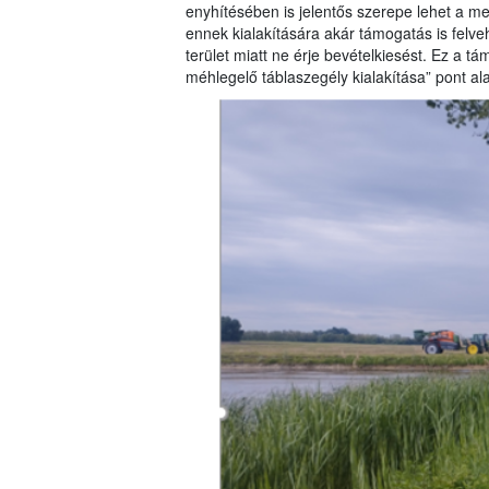
enyhítésében is jelentős szerepe lehet a m
ennek kialakítására akár támogatás is felve
terület miatt ne érje bevételkiesést. Ez a 
méhlegelő táblaszegély kialakítása” pont al