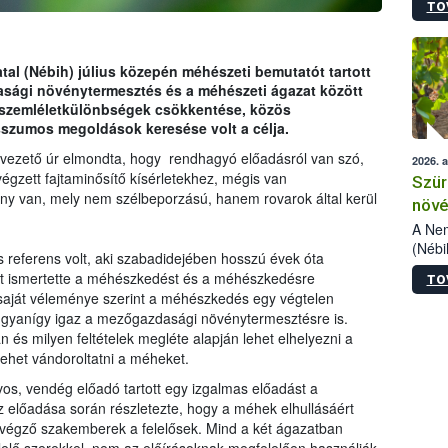
TO
kőris
jelen
talál
azono
tal (Nébih) július közepén méhészeti bemutatót tartott
folyta
sági növénytermesztés és a méhészeti ágazat között
intéz
 szemléletkülönbségek csökkentése, közös
össze
szumos megoldások keresése volt a célja.
érdek
vezető úr elmondta, hogy rendhagyó előadásról van szó,
2026. 
égzett fajtaminősítő kísérletekhez, mégis van
Szür
ény van, mely nem szélbeporzású, hanem rovarok által kerül
növé
szől
A Nem
(Nébi
s referens volt, aki szabadidejében hosszú évek óta
Klart
nt ismertette a méhészkedést és a méhészkedésre
TO
módos
saját véleménye szerint a méhészkedés egy végtelen
egész
 ugyanígy igaz a mezőgazdasági növénytermesztésre is.
felha
 és milyen feltételek megléte alapján lehet elhelyezni a
célja
lehet vándoroltatni a méheket.
lehet
Az Or
s, vendég előadó tartott egy izgalmas előadást a
felha
előadása során részletezte, hogy a méhek elhullásáért
terme
végző szakemberek a felelősek. Mind a két ágazatban