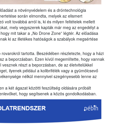
 előadást a növényvédelem és a dróntechnológia
mertetése során elmondta, melyek az elismert
volt továbbá arról is, ki és milyen feltételek mellett
kat, mely vegyszerek kapták már meg az engedélyt a
, hogy mit takar a „No Drone Zone” légtér. Az előadása
abnak ki az illetékes hatóságok a szabályok megsértése
rovarokról tartotta. Beszédében részletezte, hogy a házi
esz a beporzásban. Ezen kívül megemlítette, hogy vannak
 vesznek részt a beporzásban, de az életvitelükkel
et, ilyenek például a kolibrifélék vagy a gyümölcsevő
evékenysége nélkül mennyivel szegényesebb lenne az
n a két ágazat közötti feszültség oldására próbált
elenlevőket, hogy segítsenek a közös gondolkodásban.