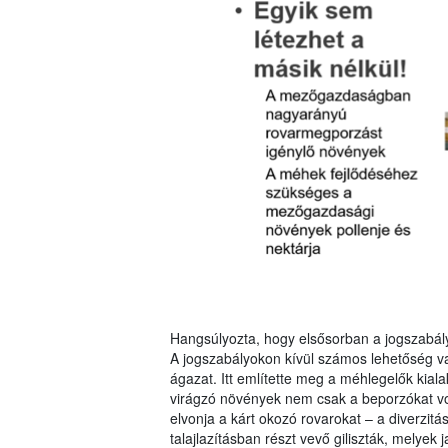
Hangsúlyozta, hogy elsősorban a jogszabályo
A jogszabályokon kívül számos lehetőség v
ágazat. Itt említette meg a méhlegelők kia
virágzó növények nem csak a beporzókat vonz
elvonja a kárt okozó rovarokat – a diverzitá
talajlazításban részt vevő giliszták, melyek j