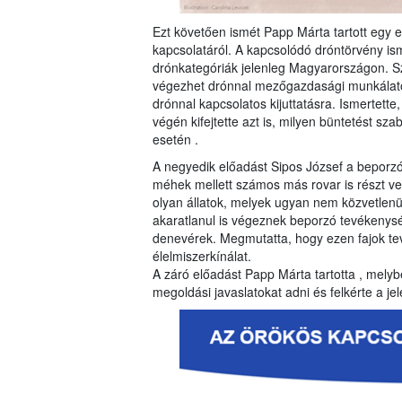
Ezt követően ismét Papp Márta tartott egy
kapcsolatáról. A kapcsolódó dróntörvény is
drónkategóriák jelenleg Magyarországon. Szó 
végezhet drónnal mezőgazdasági munkálato
drónnal kapcsolatos kijuttatásra. Ismertette
végén kifejtette azt is, milyen büntetést sz
esetén .
A negyedik előadást Sipos József a beporzó 
méhek mellett számos más rovar is részt v
olyan állatok, melyek ugyan nem közvetlenül
akaratlanul is végeznek beporzó tevékenység
denevérek. Megmutatta, hogy ezen fajok t
élelmiszerkínálat.
A záró előadást Papp Márta tartotta , melybe
megoldási javaslatokat adni és felkérte a j