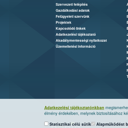
Szervezeti felépítés
Gazdálkodási adatok
Felügyeleti szervünk
Projektek
Kapcsolódó linkek
Adatkezelési tájékoztató
Akadálymentességi nyilatkozat
Üzemeltetési információ
Adatkezelési tájékoztatónkban
megismerheti
élmény érdekében, melynek biztosításához kér
Statisztikai célú sütik
Alapműködést biz