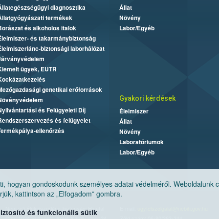
Állategészségügyi diagnosztika
Állat
Állatgyógyászati termékek
Növény
Borászat és alkoholos italok
Labor/Egyéb
Élelmiszer- és takarmánybiztonság
Élelmiszerlánc-biztonsági laborhálózat
Járványvédelem
Kiemelt ügyek, EUTR
Kockázatkezelés
Mezőgazdasági genetikai erőforrások
Gyakori kérdések
Növényvédelem
Nyilvántartási és Felügyeleti Díj
Élelmiszer
Rendszerszervezés és felügyelet
Állat
Termékpálya-ellenőrzés
Növény
Laboratóriumok
Labor/Egyéb
, hogyan gondoskodunk személyes adatai védelméről. Weboldalunk cook
jük, kattintson az „Elfogadom” gombra.
Nemzeti Élelmiszerlánc-biztonsági Hivatal
E-mail:
ugyfelszolgalat@nebih.gov.hu
tosító és funkcionális sütik
Cím: 1024 Budapest, Keleti Károly utca. 24.
Zöld szám: 06-80/263-244