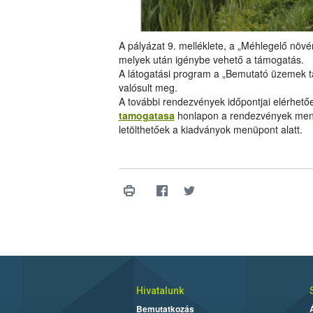
A pályázat 9. melléklete, a „Méhlegelő növén
melyek után igénybe vehető a támogatás.
A látogatási program a „Bemutató üzemek 
valósult meg.
A további rendezvények időpontjai elérhető
tamogatasa
honlapon a rendezvények menü
letölthetőek a kiadványok menüpont alatt.
Hivatalunk
Bemutatkozás