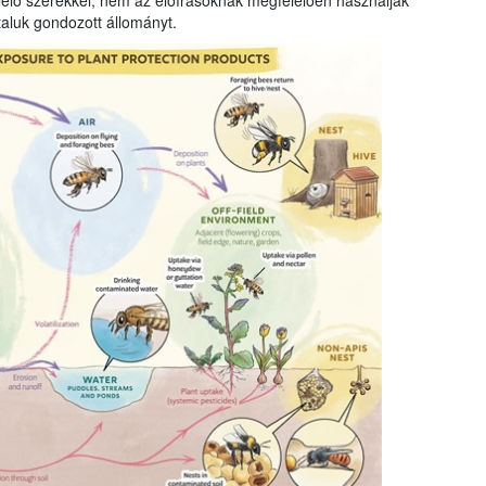
elő szerekkel, nem az előírásoknak megfelelően használják
taluk gondozott állományt.