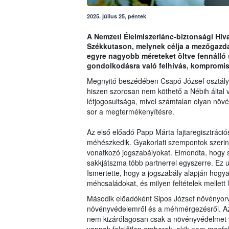
2025. július 25, péntek
A Nemzeti Élelmiszerlánc-biztonsági Hiva
Székkutason, melynek célja a mezőgazda
egyre nagyobb méreteket öltve fennálló
gondolkodásra való felhívás, kompromis
Megnyitó beszédében Csapó József osztály
hiszen szorosan nem köthető a Nébih által v
létjogosultsága, mivel számtalan olyan növ
sor a megtermékenyítésre.
Az első előadó Papp Márta fajtaregisztráció
méhészkedik. Gyakorlati szempontok szeri
vonatkozó jogszabályokat. Elmondta, hogy 
sakkjátszma több partnerrel egyszerre. Ez
Ismertette, hogy a jogszabály alapján hogyan
méhcsaládokat, és milyen feltételek mellett 
Második előadóként Sipos József növényorvo
növényvédelemről és a méhmérgezésről. Az 
nem kizárólagosan csak a növényvédelmet 