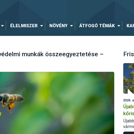
ÉLELMISZER
NÖVÉNY
ÁTFOGÓ TÉMÁK
KA
yvédelmi munkák összeegyeztetése –
Fris
2026. 
Újab
kőri
Újabb
várme
Élelm