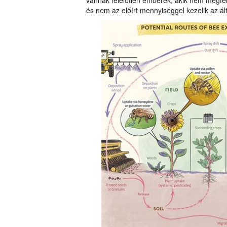
vannak felelőtlen emberek, akik nem megfel
és nem az előírt mennyiséggel kezelik az ál