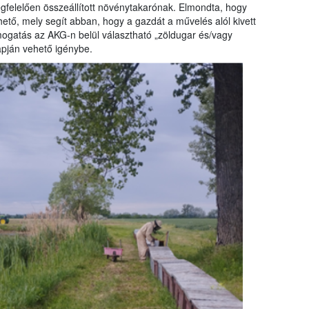
egfelelően összeállított növénytakarónak. Elmondta, hogy
hető, mely segít abban, hogy a gazdát a művelés alól kivett
támogatás az AKG-n belül választható „zöldugar és/vagy
apján vehető igénybe.