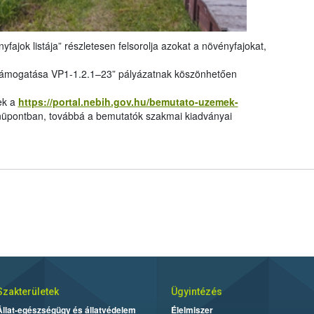
yfajok listája” részletesen felsorolja azokat a növényfajokat,
támogatása VP1-1.2.1–23” pályázatnak köszönhetően
ek a
https://portal.nebih.gov.hu/bemutato-uzemek-
pontban, továbbá a bemutatók szakmai kiadványai
Szakterületek
Ügyintézés
Állat-egészségügy és állatvédelem
Élelmiszer