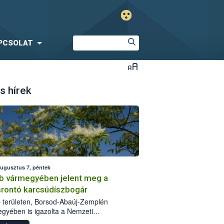
PCSOLAT
s hírek
augusztus 7, péntek
b vármegyében jelent meg a
srontó karcsúdíszbogár
 területen, Borsod-Abaúj-Zemplén
gyében is igazolta a Nemzeti
iszerlánc-biztonsági Hivatal (Nébih) a