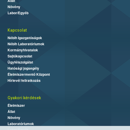
Állat
Növény
Labor/Egyéb
Kapcsolat
Nébih Igazgatóságok
Nébih Laboratóriumok
Kormányhivatalok
Sajtókapcsolat
Ügyfélszolgálat
Hatósági jogsegély
Élelmiszermentő Központ
Hírlevél feliratkozás
Gyakori kérdések
Élelmiszer
Állat
Növény
Laboratóriumok
Labor/Egyéb