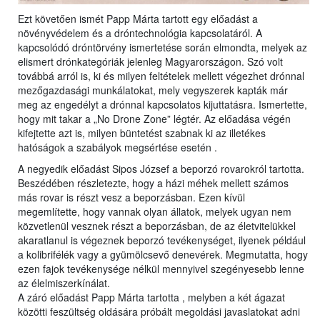
Ezt követően ismét Papp Márta tartott egy előadást a
növényvédelem és a dróntechnológia kapcsolatáról. A
kapcsolódó dróntörvény ismertetése során elmondta, melyek az
elismert drónkategóriák jelenleg Magyarországon. Szó volt
továbbá arról is, ki és milyen feltételek mellett végezhet drónnal
mezőgazdasági munkálatokat, mely vegyszerek kapták már
meg az engedélyt a drónnal kapcsolatos kijuttatásra. Ismertette,
hogy mit takar a „No Drone Zone” légtér. Az előadása végén
kifejtette azt is, milyen büntetést szabnak ki az illetékes
hatóságok a szabályok megsértése esetén .
A negyedik előadást Sipos József a beporzó rovarokról tartotta.
Beszédében részletezte, hogy a házi méhek mellett számos
más rovar is részt vesz a beporzásban. Ezen kívül
megemlítette, hogy vannak olyan állatok, melyek ugyan nem
közvetlenül vesznek részt a beporzásban, de az életvitelükkel
akaratlanul is végeznek beporzó tevékenységet, ilyenek például
a kolibrifélék vagy a gyümölcsevő denevérek. Megmutatta, hogy
ezen fajok tevékenysége nélkül mennyivel szegényesebb lenne
az élelmiszerkínálat.
A záró előadást Papp Márta tartotta , melyben a két ágazat
közötti feszültség oldására próbált megoldási javaslatokat adni