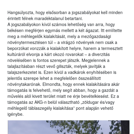
Hangsúlyozta, hogy elsősorban a jogszabályokat kell minden
érintett félnek maradéktalanul betartani.
A jogszabályokon kívül számos lehetőség van arra, hogy
békésen megférjen egymás mellett a két ágazat. Itt említette
meg a méhlegelők kialakítását, mely a mezőgazdasági
növénytermesztésen túl – a virágzó növények nem csak a
beporzókat vonzzák a kialakított helyre, hanem a termesztett
kultúráról elvonja a kárt okozó rovarokat – a diverzitás
növelésében is fontos szerepet játszik. Megjelennek a
talajlazításban részt vevő giliszták, melyek javítják a
talajszerkezetet is. Ezen kívül a vadkárok enyhítésében is
jelentős szerepe lehet a megfelelően összeállított
növénytakarónak. Elmondta, hogy ennek kialakítására akár
támogatás is felvehető, mely segít abban, hogy a gazdát a
művelés alól kivett terület miatt ne érje bevételkiesést. Ez a
támogatás az AKG-n belül választható „zöldugar és/vagy
méhlegelő táblaszegély kialakítása” pont alapján vehető
igénybe.