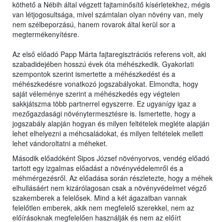
köthető a Nébih által végzett fajtaminősítő kísérletekhez, mégis
van létjogosultsága, mivel számtalan olyan növény van, mely
nem szélbeporzású, hanem rovarok által kerül sor a
megtermékenyítésre.
Az első előadó Papp Márta fajtaregisztrációs referens volt, aki
szabadidejében hosszú évek óta méhészkedik. Gyakorlati
szempontok szerint ismertette a méhészkedést és a
méhészkedésre vonatkozó jogszabályokat. Elmondta, hogy
saját véleménye szerint a méhészkedés egy végtelen
sakkjátszma több partnerrel egyszerre. Ez ugyanígy igaz a
mezőgazdasági növénytermesztésre is. Ismertette, hogy a
jogszabály alapján hogyan és milyen feltételek megléte alapján
lehet elhelyezni a méhcsaládokat, és milyen feltételek mellett
lehet vándoroltatni a méheket.
Második előadóként Sipos József növényorvos, vendég előadó
tartott egy izgalmas előadást a növényvédelemről és a
méhmérgezésről. Az előadása során részletezte, hogy a méhek
elhullásáért nem kizárólagosan csak a növényvédelmet végző
szakemberek a felelősek. Mind a két ágazatban vannak
felelőtlen emberek, akik nem megfelelő szerekkel, nem az
előírásoknak megfelelően használják és nem az előírt