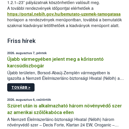
1.2.1–23” pályázatnak köszönhetően valósult meg.
A további rendezvények időpontjai elérhetőek a
https://portal.nebih.gov.hu/bemutato-uzemek-tamogatasa
honlapon a rendezvények menüpontban, továbbá a bemutatók
szakmai kiadványai letölthetőek a kiadványok menüpont alatt.
Friss hírek
2026. augusztus 7, péntek
Újabb vármegyében jelent meg a kőrisrontó
karcsúdíszbogár
Újabb területen, Borsod-Abaúj-Zemplén vármegyében is
igazolta a Nemzeti Élelmiszerlánc-biztonsági Hivatal (Nébih) a
kőrisrontó karcsúdíszbogár (Agrilus planipennis) jelenlétét. A
TOVÁBB >
kártevőt nem csak színcsapdában találták meg, de már fertőzött
fában is azonosították. A növényvédelmi szakemberek folytatják
az intenzív felderítést, emellett az intézkedéseket a szlovák
2026. augusztus 6, csütörtök
hatósággal is összehangolják a terjedés megállítása érdekében.
Szüret után is alkalmazható három növényvédő szer
az amerikai szőlőkabóca ellen
A Nemzeti Élelmiszerlánc-biztonsági Hivatal (Nébih) három
növényvédő szer – Decis Forte, Klartan 24 EW, Oroganic –