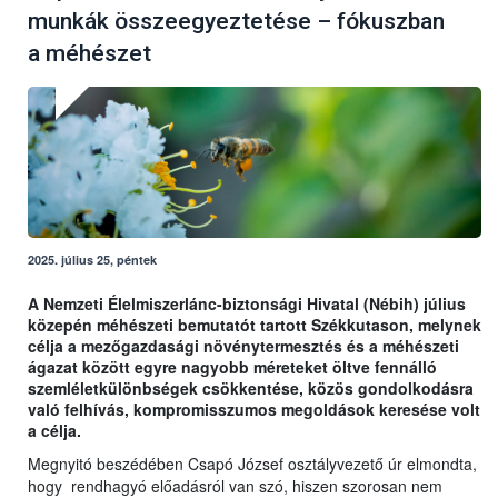
munkák összeegyeztetése – fókuszban
a méhészet
2025. július 25, péntek
A Nemzeti Élelmiszerlánc-biztonsági Hivatal (Nébih) július
közepén méhészeti bemutatót tartott Székkutason, melynek
célja a mezőgazdasági növénytermesztés és a méhészeti
ágazat között egyre nagyobb méreteket öltve fennálló
szemléletkülönbségek csökkentése, közös gondolkodásra
való felhívás, kompromisszumos megoldások keresése volt
a célja.
Megnyitó beszédében Csapó József osztályvezető úr elmondta,
hogy rendhagyó előadásról van szó, hiszen szorosan nem