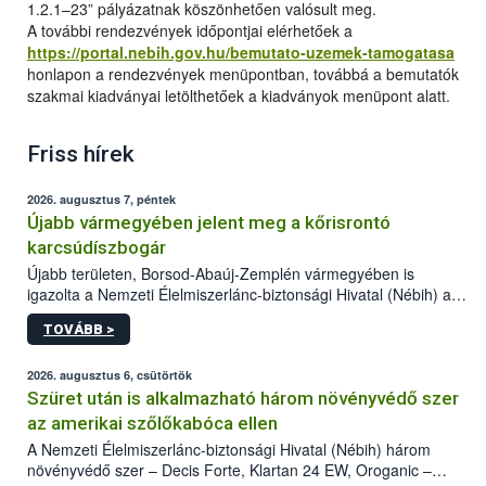
1.2.1–23” pályázatnak köszönhetően valósult meg.
A további rendezvények időpontjai elérhetőek a
https://portal.nebih.gov.hu/bemutato-uzemek-tamogatasa
honlapon a rendezvények menüpontban, továbbá a bemutatók
szakmai kiadványai letölthetőek a kiadványok menüpont alatt.
Friss hírek
2026. augusztus 7, péntek
Újabb vármegyében jelent meg a kőrisrontó
karcsúdíszbogár
Újabb területen, Borsod-Abaúj-Zemplén vármegyében is
igazolta a Nemzeti Élelmiszerlánc-biztonsági Hivatal (Nébih) a
kőrisrontó karcsúdíszbogár (Agrilus planipennis) jelenlétét. A
TOVÁBB >
kártevőt nem csak színcsapdában találták meg, de már fertőzött
fában is azonosították. A növényvédelmi szakemberek folytatják
az intenzív felderítést, emellett az intézkedéseket a szlovák
2026. augusztus 6, csütörtök
hatósággal is összehangolják a terjedés megállítása érdekében.
Szüret után is alkalmazható három növényvédő szer
az amerikai szőlőkabóca ellen
A Nemzeti Élelmiszerlánc-biztonsági Hivatal (Nébih) három
növényvédő szer – Decis Forte, Klartan 24 EW, Oroganic –