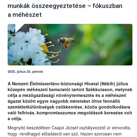
munkák összeegyeztetése – fókuszban
a méhészet
2025. július 25, péntek
A Nemzeti Élelmiszerlánc-biztonsági Hivatal (Nébih) július
közepén méhészeti bemutatót tartott Székkutason, melynek
célja a mezőgazdasági növénytermesztés és a méhészeti
ágazat között egyre nagyobb méreteket öltve fennálló
szemléletkülönbségek csökkentése, közös gondolkodásra
való felhívás, kompromisszumos megoldások keresése volt
a célja.
Megnyitó beszédében Csapó József osztályvezető úr elmondta,
hogy rendhagyó előadásról van szó, hiszen szorosan nem