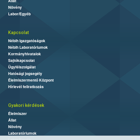
Állat
Növény
Labor/Egyéb
Kapcsolat
Nébih Igazgatóságok
Nébih Laboratóriumok
Kormányhivatalok
Sajtókapcsolat
Ügyfélszolgálat
Hatósági jogsegély
Élelmiszermentő Központ
Hírlevél feliratkozás
Gyakori kérdések
Élelmiszer
Állat
Növény
Laboratóriumok
Labor/Egyéb