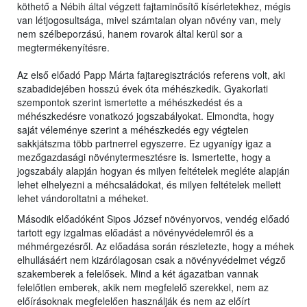
köthető a Nébih által végzett fajtaminősítő kísérletekhez, mégis
van létjogosultsága, mivel számtalan olyan növény van, mely
nem szélbeporzású, hanem rovarok által kerül sor a
megtermékenyítésre.
Az első előadó Papp Márta fajtaregisztrációs referens volt, aki
szabadidejében hosszú évek óta méhészkedik. Gyakorlati
szempontok szerint ismertette a méhészkedést és a
méhészkedésre vonatkozó jogszabályokat. Elmondta, hogy
saját véleménye szerint a méhészkedés egy végtelen
sakkjátszma több partnerrel egyszerre. Ez ugyanígy igaz a
mezőgazdasági növénytermesztésre is. Ismertette, hogy a
jogszabály alapján hogyan és milyen feltételek megléte alapján
lehet elhelyezni a méhcsaládokat, és milyen feltételek mellett
lehet vándoroltatni a méheket.
Második előadóként Sipos József növényorvos, vendég előadó
tartott egy izgalmas előadást a növényvédelemről és a
méhmérgezésről. Az előadása során részletezte, hogy a méhek
elhullásáért nem kizárólagosan csak a növényvédelmet végző
szakemberek a felelősek. Mind a két ágazatban vannak
felelőtlen emberek, akik nem megfelelő szerekkel, nem az
előírásoknak megfelelően használják és nem az előírt