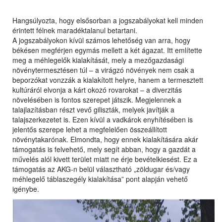
Hangsúlyozta, hogy elsősorban a jogszabályokat kell minden
érintett félnek maradéktalanul betartani.
A jogszabályokon kívül számos lehetőség van arra, hogy
békésen megférjen egymás mellett a két ágazat. Itt említette
meg a méhlegelők kialakítását, mely a mezőgazdasági
növénytermesztésen túl – a virágzó növények nem csak a
beporzókat vonzzák a kialakított helyre, hanem a termesztett
kultúráról elvonja a kárt okozó rovarokat – a diverzitás
növelésében is fontos szerepet játszik. Megjelennek a
talajlazításban részt vevő giliszták, melyek javítják a
talajszerkezetet is. Ezen kívül a vadkárok enyhítésében is
jelentős szerepe lehet a megfelelően összeállított
növénytakarónak. Elmondta, hogy ennek kialakítására akár
támogatás is felvehető, mely segít abban, hogy a gazdát a
művelés alól kivett terület miatt ne érje bevételkiesést. Ez a
támogatás az AKG-n belül választható „zöldugar és/vagy
méhlegelő táblaszegély kialakítása” pont alapján vehető
igénybe.