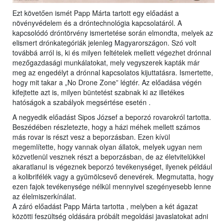
Ezt követően ismét Papp Márta tartott egy előadást a
növényvédelem és a dróntechnológia kapcsolatáról. A
kapcsolódó dróntörvény ismertetése során elmondta, melyek az
elismert drónkategóriák jelenleg Magyarországon. Szó volt
továbbá arról is, ki és milyen feltételek mellett végezhet drónnal
mezőgazdasági munkálatokat, mely vegyszerek kapták már
meg az engedélyt a drónnal kapcsolatos kijuttatásra. Ismertette,
hogy mit takar a „No Drone Zone” légtér. Az előadása végén
kifejtette azt is, milyen büntetést szabnak ki az illetékes
hatóságok a szabályok megsértése esetén .
A negyedik előadást Sipos József a beporzó rovarokról tartotta.
Beszédében részletezte, hogy a házi méhek mellett számos
más rovar is részt vesz a beporzásban. Ezen kívül
megemlítette, hogy vannak olyan állatok, melyek ugyan nem
közvetlenül vesznek részt a beporzásban, de az életvitelükkel
akaratlanul is végeznek beporzó tevékenységet, ilyenek például
a kolibrifélék vagy a gyümölcsevő denevérek. Megmutatta, hogy
ezen fajok tevékenysége nélkül mennyivel szegényesebb lenne
az élelmiszerkínálat.
A záró előadást Papp Márta tartotta , melyben a két ágazat
közötti feszültség oldására próbált megoldási javaslatokat adni