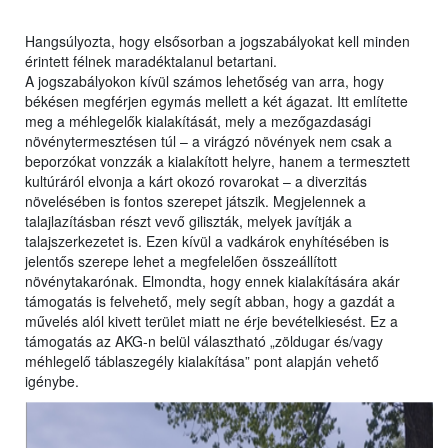
Hangsúlyozta, hogy elsősorban a jogszabályokat kell minden
érintett félnek maradéktalanul betartani.
A jogszabályokon kívül számos lehetőség van arra, hogy
békésen megférjen egymás mellett a két ágazat. Itt említette
meg a méhlegelők kialakítását, mely a mezőgazdasági
növénytermesztésen túl – a virágzó növények nem csak a
beporzókat vonzzák a kialakított helyre, hanem a termesztett
kultúráról elvonja a kárt okozó rovarokat – a diverzitás
növelésében is fontos szerepet játszik. Megjelennek a
talajlazításban részt vevő giliszták, melyek javítják a
talajszerkezetet is. Ezen kívül a vadkárok enyhítésében is
jelentős szerepe lehet a megfelelően összeállított
növénytakarónak. Elmondta, hogy ennek kialakítására akár
támogatás is felvehető, mely segít abban, hogy a gazdát a
művelés alól kivett terület miatt ne érje bevételkiesést. Ez a
támogatás az AKG-n belül választható „zöldugar és/vagy
méhlegelő táblaszegély kialakítása” pont alapján vehető
igénybe.