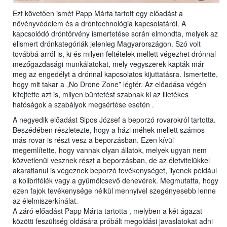
Ezt követően ismét Papp Márta tartott egy előadást a
növényvédelem és a dróntechnológia kapcsolatáról. A
kapcsolódó dróntörvény ismertetése során elmondta, melyek az
elismert drónkategóriák jelenleg Magyarországon. Szó volt
továbbá arról is, ki és milyen feltételek mellett végezhet drónnal
mezőgazdasági munkálatokat, mely vegyszerek kapták már
meg az engedélyt a drónnal kapcsolatos kijuttatásra. Ismertette,
hogy mit takar a „No Drone Zone” légtér. Az előadása végén
kifejtette azt is, milyen büntetést szabnak ki az illetékes
hatóságok a szabályok megsértése esetén .
A negyedik előadást Sipos József a beporzó rovarokról tartotta.
Beszédében részletezte, hogy a házi méhek mellett számos
más rovar is részt vesz a beporzásban. Ezen kívül
megemlítette, hogy vannak olyan állatok, melyek ugyan nem
közvetlenül vesznek részt a beporzásban, de az életvitelükkel
akaratlanul is végeznek beporzó tevékenységet, ilyenek például
a kolibrifélék vagy a gyümölcsevő denevérek. Megmutatta, hogy
ezen fajok tevékenysége nélkül mennyivel szegényesebb lenne
az élelmiszerkínálat.
A záró előadást Papp Márta tartotta , melyben a két ágazat
közötti feszültség oldására próbált megoldási javaslatokat adni