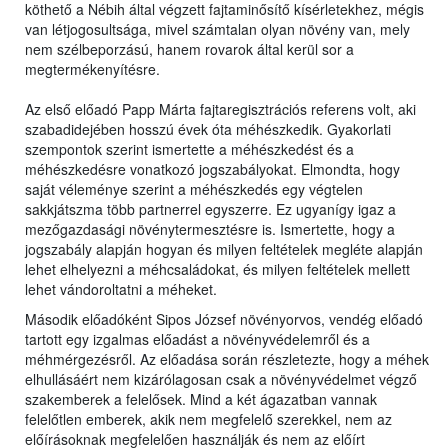
köthető a Nébih által végzett fajtaminősítő kísérletekhez, mégis
van létjogosultsága, mivel számtalan olyan növény van, mely
nem szélbeporzású, hanem rovarok által kerül sor a
megtermékenyítésre.
Az első előadó Papp Márta fajtaregisztrációs referens volt, aki
szabadidejében hosszú évek óta méhészkedik. Gyakorlati
szempontok szerint ismertette a méhészkedést és a
méhészkedésre vonatkozó jogszabályokat. Elmondta, hogy
saját véleménye szerint a méhészkedés egy végtelen
sakkjátszma több partnerrel egyszerre. Ez ugyanígy igaz a
mezőgazdasági növénytermesztésre is. Ismertette, hogy a
jogszabály alapján hogyan és milyen feltételek megléte alapján
lehet elhelyezni a méhcsaládokat, és milyen feltételek mellett
lehet vándoroltatni a méheket.
Második előadóként Sipos József növényorvos, vendég előadó
tartott egy izgalmas előadást a növényvédelemről és a
méhmérgezésről. Az előadása során részletezte, hogy a méhek
elhullásáért nem kizárólagosan csak a növényvédelmet végző
szakemberek a felelősek. Mind a két ágazatban vannak
felelőtlen emberek, akik nem megfelelő szerekkel, nem az
előírásoknak megfelelően használják és nem az előírt