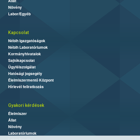
Állat
Növény
Labor/Egyéb
Kapcsolat
Nébih Igazgatóságok
Nébih Laboratóriumok
Kormányhivatalok
Sajtókapcsolat
Ügyfélszolgálat
Hatósági jogsegély
Élelmiszermentő Központ
Hírlevél feliratkozás
Gyakori kérdések
Élelmiszer
Állat
Növény
Laboratóriumok
Labor/Egyéb