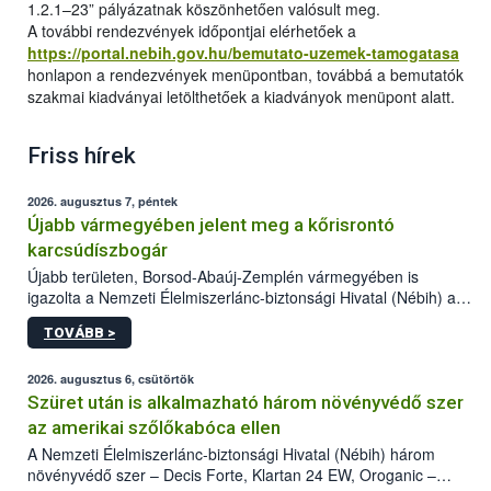
1.2.1–23” pályázatnak köszönhetően valósult meg.
A további rendezvények időpontjai elérhetőek a
https://portal.nebih.gov.hu/bemutato-uzemek-tamogatasa
honlapon a rendezvények menüpontban, továbbá a bemutatók
szakmai kiadványai letölthetőek a kiadványok menüpont alatt.
Friss hírek
2026. augusztus 7, péntek
Újabb vármegyében jelent meg a kőrisrontó
karcsúdíszbogár
Újabb területen, Borsod-Abaúj-Zemplén vármegyében is
igazolta a Nemzeti Élelmiszerlánc-biztonsági Hivatal (Nébih) a
kőrisrontó karcsúdíszbogár (Agrilus planipennis) jelenlétét. A
TOVÁBB >
kártevőt nem csak színcsapdában találták meg, de már fertőzött
fában is azonosították. A növényvédelmi szakemberek folytatják
az intenzív felderítést, emellett az intézkedéseket a szlovák
2026. augusztus 6, csütörtök
hatósággal is összehangolják a terjedés megállítása érdekében.
Szüret után is alkalmazható három növényvédő szer
az amerikai szőlőkabóca ellen
A Nemzeti Élelmiszerlánc-biztonsági Hivatal (Nébih) három
növényvédő szer – Decis Forte, Klartan 24 EW, Oroganic –