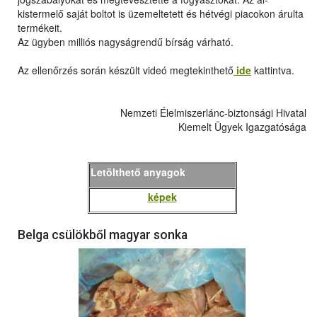
kistermelő saját boltot is üzemeltetett és hétvégi piacokon árulta
termékeit.
Az ügyben milliós nagyságrendű bírság várható.
Az ellenőrzés során készült videó megtekinthető
ide
kattintva.
Nemzeti Élelmiszerlánc-biztonsági Hivatal
Kiemelt Ügyek Igazgatósága
Letölthető anyagok
képek
Belga csülökből magyar sonka