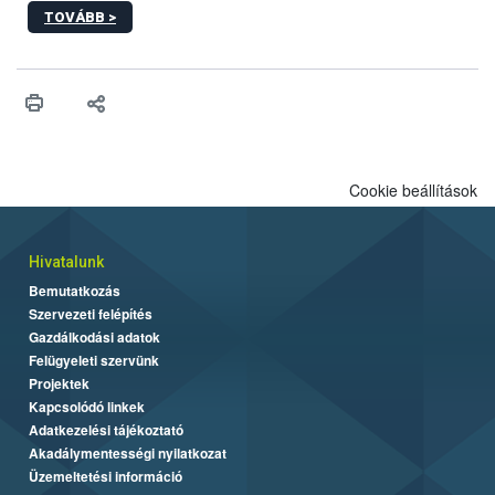
sérülés, illetve ennek veszélye keletkezésekor felmerülő
TOVÁBB >
hatósági feladatokat, valamint a veszélyes eb tartását és annak
engedélyezését. Ezen eljárások során szükség esetén be kell
vonni az ebek viselkedésének megítélésében jártas szakértőt.
Cookie beállítások
Hivatalunk
Bemutatkozás
Szervezeti felépítés
Gazdálkodási adatok
Felügyeleti szervünk
Projektek
Kapcsolódó linkek
Adatkezelési tájékoztató
Akadálymentességi nyilatkozat
Üzemeltetési információ