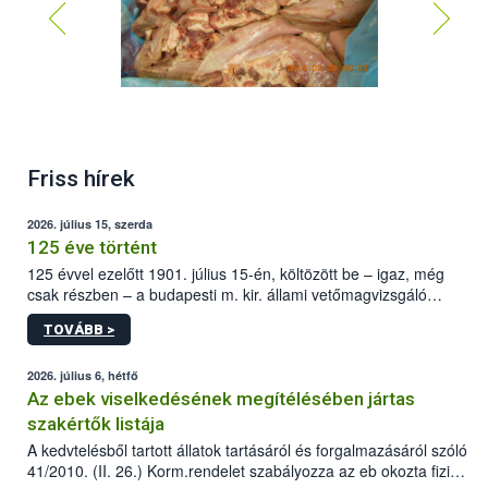
Friss hírek
2026. július 15, szerda
125 éve történt
125 évvel ezelőtt 1901. július 15-én, költözött be – igaz, még
csak részben – a budapesti m. kir. állami vetőmagvizsgáló
állomás a Kis Rókus utca 15. szám alatti, Czigler Győző által
TOVÁBB >
tervezett új épületébe.
2026. július 6, hétfő
Az ebek viselkedésének megítélésében jártas
szakértők listája
A kedvtelésből tartott állatok tartásáról és forgalmazásáról szóló
41/2010. (II. 26.) Korm.rendelet szabályozza az eb okozta fizikai