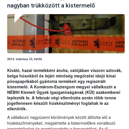
nagyban trükközött a kistermelő
2014. március 10, hétfő
Kiváló, hazai termékként árulta, valójában viszont szlovák,
belga húsokból és lejárt minőség megőrzési idejű kínai
pirospaprikából gyártotta termékeit egy regisztrált
kistermelő. A Komárom-Esztergom megyei vállalkozót a
NÉBIH Kiemelt Ügyek Igazgatóságának (KÜI) szakemberei
leplezték le. A február végi ellenőrzés során több tonna
jogellenesen készült húskészítményt foglaltak le az
ellenőrök.
A vállalkozó nagyüzemi körülmények között állította elő a
húskészítményeket, megsértette a kistermelőkre vonatkozó
jogszabályokat és megtévesztette a fogyasztókat. Az ál-