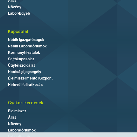
Állat
Növény
Labor/Egyéb
Kapcsolat
Nébih Igazgatóságok
Nébih Laboratóriumok
Kormányhivatalok
Sajtókapcsolat
Ügyfélszolgálat
Hatósági jogsegély
Élelmiszermentő Központ
Hírlevél feliratkozás
Gyakori kérdések
Élelmiszer
Állat
Növény
Laboratóriumok
Labor/Egyéb