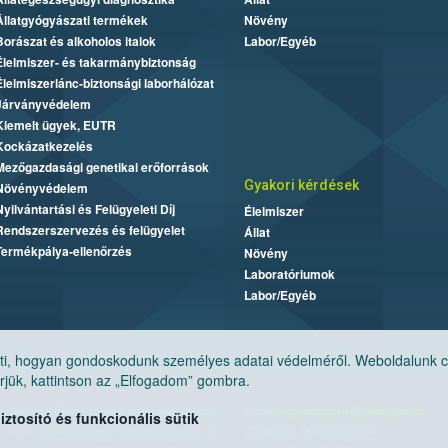
Állatgyógyászati termékek
Növény
Borászat és alkoholos italok
Labor/Egyéb
Élelmiszer- és takarmánybiztonság
Élelmiszerlánc-biztonsági laborhálózat
Járványvédelem
Kiemelt ügyek, EUTR
Kockázatkezelés
Mezőgazdasági genetikai erőforrások
Gyakori kérdések
Növényvédelem
Nyilvántartási és Felügyeleti Díj
Élelmiszer
Rendszerszervezés és felügyelet
Állat
Termékpálya-ellenőrzés
Növény
Laboratóriumok
Labor/Egyéb
, hogyan gondoskodunk személyes adatai védelméről. Weboldalunk cook
jük, kattintson az „Elfogadom” gombra.
Nemzeti Élelmiszerlánc-biztonsági Hivatal
E-mail:
ugyfelszolgalat@nebih.gov.hu
tosító és funkcionális sütik
Cím: 1024 Budapest, Keleti Károly utca. 24.
Zöld szám: 06-80/263-244