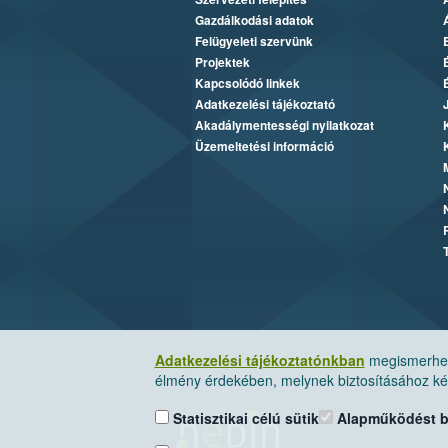
Gazdálkodási adatok
Felügyeleti szervünk
Projektek
Kapcsolódó linkek
Adatkezelési tájékoztató
Akadálymentességi nyilatkozat
Üzemeltetési információ
Adatkezelési tájékoztatónkban
megismerheti
élmény érdekében, melynek biztosításához kér
Statisztikai célú sütik
Alapműködést biz