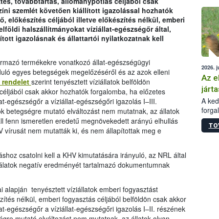
ztés, továbbtartás, állománypótlás céljából csak
épüle
színi szemlét követően kiállított igazolással hozhatók
 előkészítés céljából illetve előkészítés nélkül, emberi
földi halszállítmányokat víziállat-egészségőr által,
tott igazolásnak és állattartói nyilatkozatnak kell
származó termékekre vonatkozó állat-egészségügyi
2026. j
rduló egyes betegségek megelőzéséről és az azok elleni
Az e
M rendelet
szerint tenyésztett víziállatok belföldön
járta
 céljából csak akkor hozhatók forgalomba, ha előzetes
A kedv
at-egészségőr a víziállat-egészségőri igazolás I–III.
forga
tok betegségre mutató elváltozást nem mutatnak, az állatok
Korm.
l fenn ismeretlen eredetű megnövekedett arányú elhullás
TO
sérül
 vírusát nem mutatták ki, és nem állapítottak meg e
felme
veszé
áshoz csatolni kell a KHV kimutatására irányuló, az NRL által
Ezen 
zsgálatok negatív eredményét tartalmazó dokumentumnak
vonni
jártas
i alapján tenyésztett víziállatok emberi fogyasztást
szítés nélkül, emberi fogyasztás céljából belföldön csak akkor
at-egészségőr a víziállat-egészségőri igazolás I–II. részének
ségre mutató elváltozást nem mutatnak, az állatok olyan