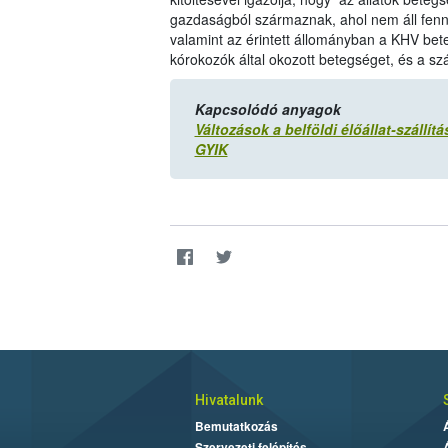
gazdaságból származnak, ahol nem áll fenn
valamint az érintett állományban a KHV bet
kórokozók által okozott betegséget, és a száll
Kapcsolódó anyagok
Változások a belföldi élőállat-szállít
GYIK
Hivatalunk
Bemutatkozás
Szervezeti felépítés