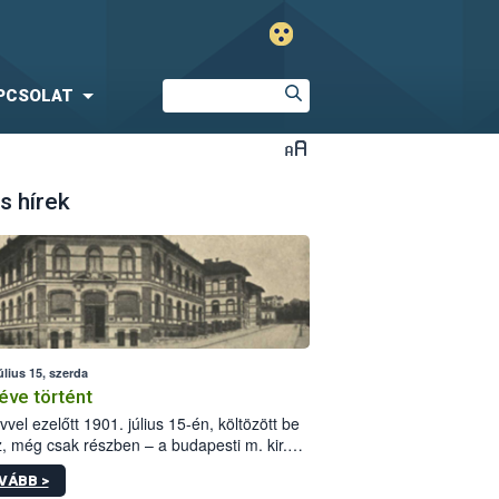
PCSOLAT
s hírek
úlius 15, szerda
éve történt
vvel ezelőtt 1901. július 15-én, költözött be
z, még csak részben – a budapesti m. kir.
i vetőmagvizsgáló állomás a Kis Rókus utca
VÁBB >
ám alatti, Czigler Győző által tervezett új