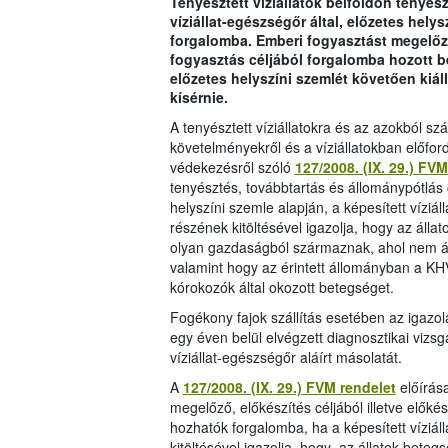
Tenyésztett víziállatok belföldön tenyés
víziállat-egészségőr által, előzetes hely
forgalomba. Emberi fogyasztást megelőző,
fogyasztás céljából forgalomba hozott bel
előzetes helyszíni szemlét követően kiállí
kísérnie.
A tenyésztett víziállatokra és az azokból 
követelményekről és a víziállatokban előfo
védekezésről szóló
127/2008. (IX. 29.) FV
tenyésztés, továbbtartás és állománypótlás
helyszíni szemle alapján, a képesített víziáll
részének kitöltésével igazolja, hogy az álla
olyan gazdaságból származnak, ahol nem ál
valamint hogy az érintett állományban a KHV
kórokozók által okozott betegséget.
Fogékony fajok szállítás esetében az igazol
egy éven belül elvégzett diagnosztikai vi
víziállat-egészségőr aláírt másolatát.
A
127/2008. (IX. 29.) FVM rendelet
előírása
megelőző, előkészítés céljából illetve előké
hozhatók forgalomba, ha a képesített víziáll
kitöltésével igazolja, hogy az állatok beteg