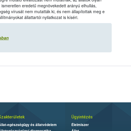
 ismeretlen eredetű megnövekedett arányú elhullás,
egség vírusát nem mutatták ki, és nem állapítottak meg e
ítmányokat állattartói nyilatkozat is kíséri.
ásban
Szakterületek
Ügyintézés
Állat-egészségügy és állatvédelem
Élelmiszer
Állategészségügyi diagnosztika
Állat