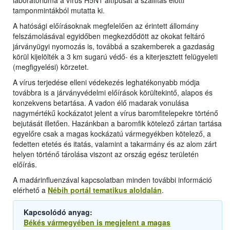
laboratóriuma a vírus H5N1 altípusát a szállítás előtti
tamponmintákból mutatta ki.
A hatósági előírásoknak megfelelően az érintett állomány
felszámolásával egyidőben megkezdődött az okokat feltáró
járványügyi nyomozás is, továbbá a szakemberek a gazdaság
körül kijelölték a 3 km sugarú védő- és a kiterjesztett felügyeleti
(megfigyelési) körzetet.
A vírus terjedése elleni védekezés leghatékonyabb módja
továbbra is a járványvédelmi előírások körültekintő, alapos és
konzekvens betartása. A vadon élő madarak vonulása
nagymértékű kockázatot jelent a vírus baromfitelepekre történő
bejutását illetően. Hazánkban a baromfik kötelező zártan tartása
egyelőre csak a magas kockázatú vármegyékben kötelező, a
fedetten etetés és itatás, valamint a takarmány és az alom zárt
helyen történő tárolása viszont az ország egész területén
előírás.
A madárinfluenzával kapcsolatban minden további információ
elérhető a
Nébih portál tematikus aloldalán
.
Kapcsolódó anyag:
Békés vármegyében is megjelent a magas