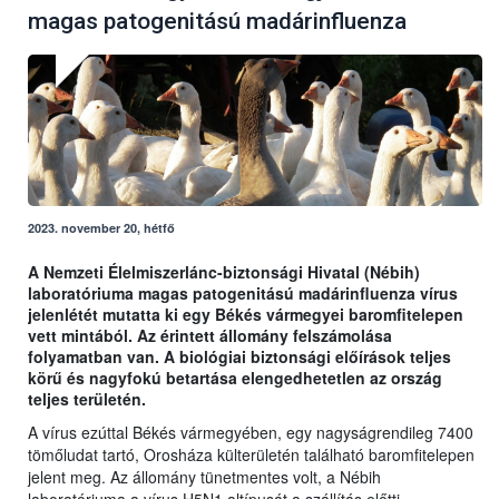
magas patogenitású madárinfluenza
2023. november 20, hétfő
A Nemzeti Élelmiszerlánc-biztonsági Hivatal (Nébih)
laboratóriuma magas patogenitású madárinfluenza vírus
jelenlétét mutatta ki egy Békés vármegyei baromfitelepen
vett mintából. Az érintett állomány felszámolása
folyamatban van. A biológiai biztonsági előírások teljes
körű és nagyfokú betartása elengedhetetlen az ország
teljes területén.
A vírus ezúttal Békés vármegyében, egy nagyságrendileg 7400
tömőludat tartó, Orosháza külterületén található baromfitelepen
jelent meg. Az állomány tünetmentes volt, a Nébih