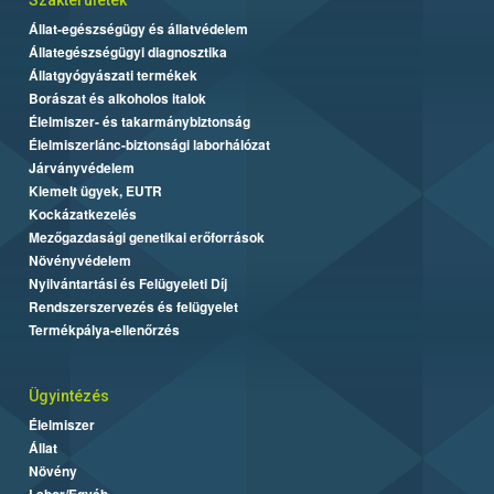
Állat-egészségügy és állatvédelem
Állategészségügyi diagnosztika
Állatgyógyászati termékek
Borászat és alkoholos italok
Élelmiszer- és takarmánybiztonság
Élelmiszerlánc-biztonsági laborhálózat
Járványvédelem
Kiemelt ügyek, EUTR
Kockázatkezelés
Mezőgazdasági genetikai erőforrások
Növényvédelem
Nyilvántartási és Felügyeleti Díj
Rendszerszervezés és felügyelet
Termékpálya-ellenőrzés
Ügyintézés
Élelmiszer
Állat
Növény
Labor/Egyéb