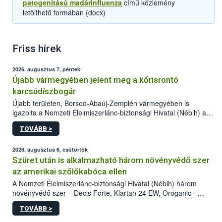
patogenitású madárinfluenza
című közlemény
letölthető formában (docx)
Friss hírek
2026. augusztus 7, péntek
Újabb vármegyében jelent meg a kőrisrontó
karcsúdíszbogár
Újabb területen, Borsod-Abaúj-Zemplén vármegyében is
igazolta a Nemzeti Élelmiszerlánc-biztonsági Hivatal (Nébih) a
kőrisrontó karcsúdíszbogár (Agrilus planipennis) jelenlétét. A
TOVÁBB >
kártevőt nem csak színcsapdában találták meg, de már fertőzött
fában is azonosították. A növényvédelmi szakemberek folytatják
az intenzív felderítést, emellett az intézkedéseket a szlovák
2026. augusztus 6, csütörtök
hatósággal is összehangolják a terjedés megállítása érdekében.
Szüret után is alkalmazható három növényvédő szer
az amerikai szőlőkabóca ellen
A Nemzeti Élelmiszerlánc-biztonsági Hivatal (Nébih) három
növényvédő szer – Decis Forte, Klartan 24 EW, Oroganic –
engedélyokiratát módosította, így azok a szüretet követően,
TOVÁBB >
egészen a vesszőérettség (BBCH 91) stádiumáig
felhasználhatóak a szőlőben. A kiterjesztések célja, hogy a korai