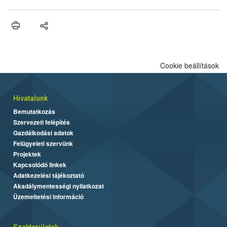
érésű szőlőkben is legyen lehetőség a károsító elleni további
védekezésre. Az Oroganic készítmény kis kiszerelésben kiskerti
felhasználók számára is elérhető és ökológiai termesztésben is
engedélyezett.
Cookie beállítások
Hivatalunk
Bemutatkozás
Szervezeti felépítés
Gazdálkodási adatok
Felügyeleti szervünk
Projektek
Kapcsolódó linkek
Adatkezelési tájékoztató
Akadálymentességi nyilatkozat
Üzemeltetési információ
Szakterületek