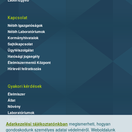
Kapcsolat
Nébih Igazgatóságok
Nébih Laboratóriumok
Kormányhivatalok
Sajtókapcsolat
Ügyfélszolgálat
Hatósági jogsegély
Élelmiszermentő Központ
Hírlevél feliratkozás
Gyakori kérdések
Élelmiszer
Állat
Növény
Laboratóriumok
Labor/Egyéb
Adatkezelési tájékoztatónkban
megismerheti, hogyan
gondoskodunk személyes adatai védelméről. Weboldalunk