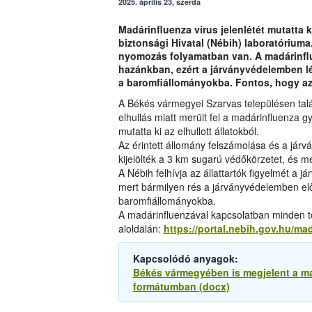
2025. április 23, szerda
Madárinfluenza vírus jelenlétét mutatta
biztonsági Hivatal (Nébih) laboratóriuma
nyomozás folyamatban van. A madárinflu
hazánkban, ezért a járványvédelemben lé
a baromfiállományokba. Fontos, hogy az á
A Békés vármegyei Szarvas településen tal
elhullás miatt merült fel a madárinfluenza 
mutatta ki az elhullott állatokból.
Az érintett állomány felszámolása és a jár
kijelölték a 3 km sugarú védőkörzetet, és meg
A Nébih felhívja az állattartók figyelmét a 
mert bármilyen rés a járványvédelemben elő
baromfiállományokba.
A madárinfluenzával kapcsolatban minden to
aloldalán:
https://portal.nebih.gov.hu/ma
Kapcsolódó anyagok:
Békés vármegyében is megjelent a ma
formátumban (docx)