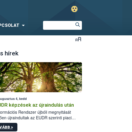
PCSOLAT
s hírek
augusztus 4, kedd
UDR képzések az újraindulás után
formációs Rendszer újbóli megnyitását
ően újraindultak az EUDR szerinti piaci
plőknek szóló online képzések.
VÁBB >