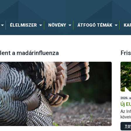
ÉLELMISZER
NÖVÉNY
ÁTFOGÓ TÉMÁK
KA
ent a madárinfluenza
Fris
2026. 
Új E
Az In
követ
szere
TO