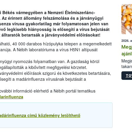
 ki Békés vármegyében a Nemzeti Élelmiszerlánc-
. Az érintett állomány felszámolása és a járványügyi
enza vírusa gyakorlatilag már folyamatosan jelen van
vő legkisebb hiányosság is elősegíti a vírus bejutását
lltaratók betartsák a járványvédelmi előírásokat!
2026. 
álható, 40 000 darabos hízópulyka telepen a megemelkedett
Megj
gyanúja. A Nébih laboratóriuma a vírus H5N1 altípusát
aján
taka
Megje
ványügyi nyomozás folyamatban van. A gazdaság körül
takar
állapították a kibővített megfigyelési körzetet.
kapcs
járványvédelmi előírások szigorú és következetes betartására,
TO
irány
segíti a madárinfluenza vírusának bejutását a
hatál
vábbi információ elérhető a Nébih portál tematikus
darinfluenza
dárinfluenza című közlemény letölthető