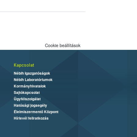
Cookie beállítások
Kapcsolat
Nébih Igazgatóságok
Nébih Laboratóriumok
Kormányhivatalok
Sajtókapcsolat
Ügyfélszolgálat
Hatósági jogsegély
Élelmiszermentő Központ
Hírlevél feliratkozás