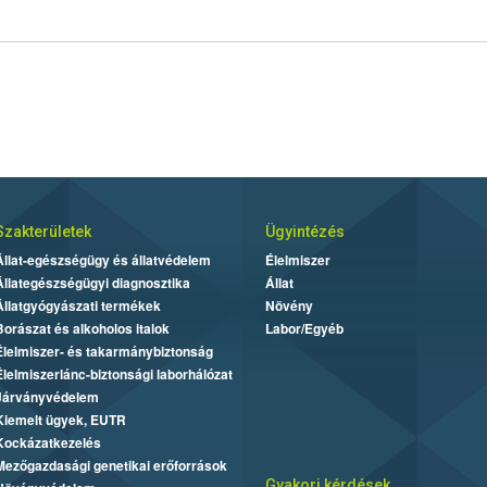
Szakterületek
Ügyintézés
Állat-egészségügy és állatvédelem
Élelmiszer
Állategészségügyi diagnosztika
Állat
Állatgyógyászati termékek
Növény
Borászat és alkoholos italok
Labor/Egyéb
Élelmiszer- és takarmánybiztonság
Élelmiszerlánc-biztonsági laborhálózat
Járványvédelem
Kiemelt ügyek, EUTR
Kockázatkezelés
Mezőgazdasági genetikai erőforrások
Gyakori kérdések