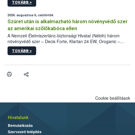
TOVÁBB >
kártevőt nem csak színcsapdában találták meg, de már fertőzött
fában is azonosították. A növényvédelmi szakemberek folytatják
az intenzív felderítést, emellett az intézkedéseket a szlovák
2026. augusztus 6, csütörtök
hatósággal is összehangolják a terjedés megállítása érdekében.
Szüret után is alkalmazható három növényvédő szer
az amerikai szőlőkabóca ellen
A Nemzeti Élelmiszerlánc-biztonsági Hivatal (Nébih) három
növényvédő szer – Decis Forte, Klartan 24 EW, Oroganic –
engedélyokiratát módosította, így azok a szüretet követően,
TOVÁBB >
egészen a vesszőérettség (BBCH 91) stádiumáig
felhasználhatóak a szőlőben. A kiterjesztések célja, hogy a korai
érésű szőlőkben is legyen lehetőség a károsító elleni további
védekezésre. Az Oroganic készítmény kis kiszerelésben kiskerti
felhasználók számára is elérhető és ökológiai termesztésben is
engedélyezett.
Cookie beállítások
Hivatalunk
Bemutatkozás
Szervezeti felépítés