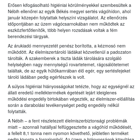
Erősen kifogásolható higiéniai körülményekkel szembesültek a
Nébih ellenőrei az egyik Békés megyei sertés vágóhídon, ahol
január közepén folytattak helyszíni vizsgálatot. Az ellenőrzés
időpontjában az üzem vágócsarnokában nem működtek az
eszközfertőtlenítők, több helyen rozsdásak voltak a fém
berendezési tárgyak.
Az árukiadó mennyezetét penész borította, a kézmosó nem
működött. Az élelmiszertároló ládákat közvetlenül a padozaton
tárolták. A szakemberek a tiszta ládák tárolására szolgáló
helyiségben nagy mennyiségű rovartetemet, rágcsálótetemet
találtak, de az egyik hűtőkamrában élő egér, egy sertésfejeket
tároló ládában pedig egérfészek is volt.
A súlyos higiéniai hiányosságokat tetézte, hogy az egységnél az
állati eredetű melléktermékek égetését lejárt ideiglenes
működési engedély birtokában végezték, az élelmiszer-előállítás
során a darabolási tevékenységet pedig engedély nélkül
folytatták.
A Nébih – a fent részletezett élelmiszerbiztonsági problémák
miatt – azonnali hatállyal felfüggesztette a vágóhíd működését,
a fellelt 8,1 tonna nem nyomon követhető, jelöletlen terméket
pedig kivonta a forgalomból. Az üzem a hiányosságok kijavítása