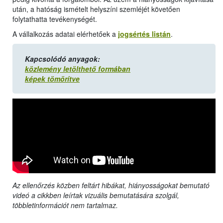
után, a hatóság ismételt helyszíni szemléjét követően
folytathatta tevékenységét.
A vállalkozás adatai elérhetőek a
jogsértés listán
.
Kapcsolódó anyagok:
közlemény letölthető formában
képek tömörítve
Az ellenőrzés közben feltárt hibákat, hiányosságokat bemutató
videó a cikkben leírtak vizuális bemutatására szolgál,
többletinformációt nem tartalmaz.