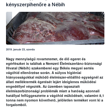
kényszerpihenőre a Nébih
2019. január 23, szerda
Nagy mennyiségű rovartetemet, de élő egeret és
egérfészket is találtak a Nemzeti Élelmiszerlánc-biztonsági
Hivatal (Nébih) szakemberei egy Békés megyei sertés
vágóhíd ellenőrzése során. A súlyos higiéniai
hiányosságokkal működő élelmiszer-előállító egységnél az
állati melléktermék égetését lejárt ideiglenes működési
engedéllyel végezték. Az üzemben tapasztalt
élelmiszerbiztonsági problémák miatt a hatóság azonnali
hatállyal felfüggesztette a vágóhíd működését, valamint 8,1
tonna nem nyomon követhető, jelöletlen terméket vont ki a
forgalomból.