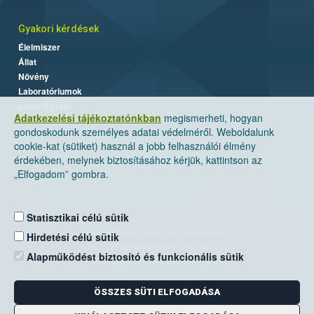
Gyakori kérdések
Élelmiszer
Állat
Növény
Laboratóriumok
Labor/Egyéb
Adatkezelési tájékoztatónkban
megismerheti, hogyan
gondoskodunk személyes adatai védelméről. Weboldalunk
cookie-kat (sütiket) használ a jobb felhasználói élmény
érdekében, melynek biztosításához kérjük, kattintson az
„Elfogadom” gombra.
Statisztikai célú sütik
Nemzeti Élelmiszerlánc-biztonsági Hivatal
Hirdetési célú sütik
Cím: 1024 Budapest, Keleti Károly utca. 24.
Alapműködést biztosító és funkcionális sütik
Levelezési cím: 1525 Budapest. Pf. 30.
ÖSSZES SÜTI ELFOGADÁSA
E-mail:
ugyfelszolgalat@nebih.gov.hu
Zöld szám: 06-80/263-244