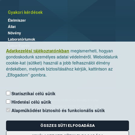
Gyakori kérdések
Élelmiszer
Állat
Növény
Laboratóriumok
Labor/Egyéb
Adatkezelési tájékoztatónkban
megismerheti, hogyan
gondoskodunk személyes adatai védelméről. Weboldalunk
cookie-kat (sütiket) használ a jobb felhasználói élmény
érdekében, melynek biztosításához kérjük, kattintson az
„Elfogadom” gombra.
Statisztikai célú sütik
Nemzeti Élelmiszerlánc-biztonsági Hivatal
Hirdetési célú sütik
Cím: 1024 Budapest, Keleti Károly utca. 24.
Alapműködést biztosító és funkcionális sütik
Levelezési cím: 1525 Budapest. Pf. 30.
ÖSSZES SÜTI ELFOGADÁSA
E-mail:
ugyfelszolgalat@nebih.gov.hu
Zöld szám: 06-80/263-244