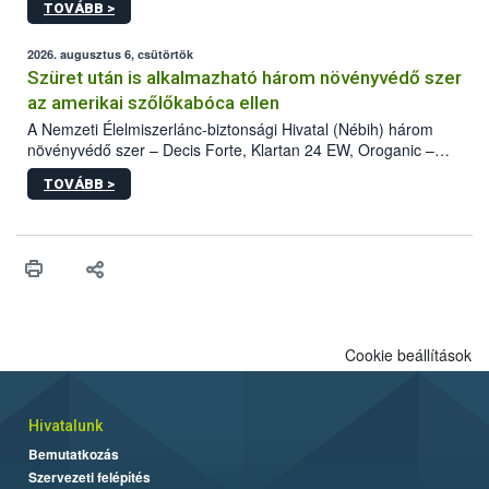
TOVÁBB >
kártevőt nem csak színcsapdában találták meg, de már fertőzött
fában is azonosították. A növényvédelmi szakemberek folytatják
az intenzív felderítést, emellett az intézkedéseket a szlovák
2026. augusztus 6, csütörtök
hatósággal is összehangolják a terjedés megállítása érdekében.
Szüret után is alkalmazható három növényvédő szer
az amerikai szőlőkabóca ellen
A Nemzeti Élelmiszerlánc-biztonsági Hivatal (Nébih) három
növényvédő szer – Decis Forte, Klartan 24 EW, Oroganic –
engedélyokiratát módosította, így azok a szüretet követően,
TOVÁBB >
egészen a vesszőérettség (BBCH 91) stádiumáig
felhasználhatóak a szőlőben. A kiterjesztések célja, hogy a korai
érésű szőlőkben is legyen lehetőség a károsító elleni további
védekezésre. Az Oroganic készítmény kis kiszerelésben kiskerti
felhasználók számára is elérhető és ökológiai termesztésben is
engedélyezett.
Cookie beállítások
Hivatalunk
Bemutatkozás
Szervezeti felépítés