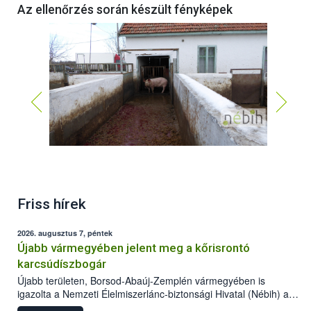
Az ellenőrzés során készült fényképek
Friss hírek
2026. augusztus 7, péntek
Újabb vármegyében jelent meg a kőrisrontó
karcsúdíszbogár
Újabb területen, Borsod-Abaúj-Zemplén vármegyében is
igazolta a Nemzeti Élelmiszerlánc-biztonsági Hivatal (Nébih) a
kőrisrontó karcsúdíszbogár (Agrilus planipennis) jelenlétét. A