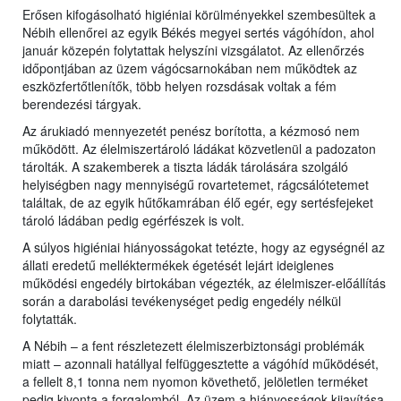
Erősen kifogásolható higiéniai körülményekkel szembesültek a
Nébih ellenőrei az egyik Békés megyei sertés vágóhídon, ahol
január közepén folytattak helyszíni vizsgálatot. Az ellenőrzés
időpontjában az üzem vágócsarnokában nem működtek az
eszközfertőtlenítők, több helyen rozsdásak voltak a fém
berendezési tárgyak.
Az árukiadó mennyezetét penész borította, a kézmosó nem
működött. Az élelmiszertároló ládákat közvetlenül a padozaton
tárolták. A szakemberek a tiszta ládák tárolására szolgáló
helyiségben nagy mennyiségű rovartetemet, rágcsálótetemet
találtak, de az egyik hűtőkamrában élő egér, egy sertésfejeket
tároló ládában pedig egérfészek is volt.
A súlyos higiéniai hiányosságokat tetézte, hogy az egységnél az
állati eredetű melléktermékek égetését lejárt ideiglenes
működési engedély birtokában végezték, az élelmiszer-előállítás
során a darabolási tevékenységet pedig engedély nélkül
folytatták.
A Nébih – a fent részletezett élelmiszerbiztonsági problémák
miatt – azonnali hatállyal felfüggesztette a vágóhíd működését,
a fellelt 8,1 tonna nem nyomon követhető, jelöletlen terméket
pedig kivonta a forgalomból. Az üzem a hiányosságok kijavítása