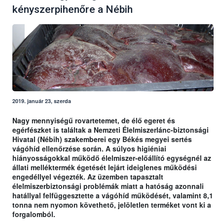
kényszerpihenőre a Nébih
2019. január 23, szerda
Nagy mennyiségű rovartetemet, de élő egeret és
egérfészket is találtak a Nemzeti Élelmiszerlánc-biztonsági
Hivatal (Nébih) szakemberei egy Békés megyei sertés
vágóhíd ellenőrzése során. A súlyos higiéniai
hiányosságokkal működő élelmiszer-előállító egységnél az
állati melléktermék égetését lejárt ideiglenes működési
engedéllyel végezték. Az üzemben tapasztalt
élelmiszerbiztonsági problémák miatt a hatóság azonnali
hatállyal felfüggesztette a vágóhíd működését, valamint 8,1
tonna nem nyomon követhető, jelöletlen terméket vont ki a
forgalomból.