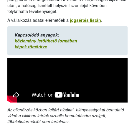
után, a hatóság ismételt helyszíni szemléjét követően
folytathatta tevékenységét.
A vállalkozás adatai elérhetőek a
jogsértés listán
.
Kapcsolódó anyagok:
közlemény letölthető formában
képek tömörítve
Az ellenőrzés közben feltárt hibákat, hiányosságokat bemutató
videó a cikkben leírtak vizuális bemutatására szolgál,
többletinformációt nem tartalmaz.