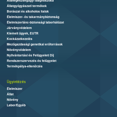
Állategészségügyi diagnosztika
Állatgyógyászati termékek
Borászat és alkoholos italok
Élelmiszer- és takarmánybiztonság
Élelmiszerlánc-biztonsági laborhálózat
Járványvédelem
Kiemelt ügyek, EUTR
Kockázatkezelés
Mezőgazdasági genetikai erőforrások
Növényvédelem
Nyilvántartási és Felügyeleti Díj
Rendszerszervezés és felügyelet
Termékpálya-ellenőrzés
Ügyintézés
Élelmiszer
Állat
Növény
Labor/Egyéb