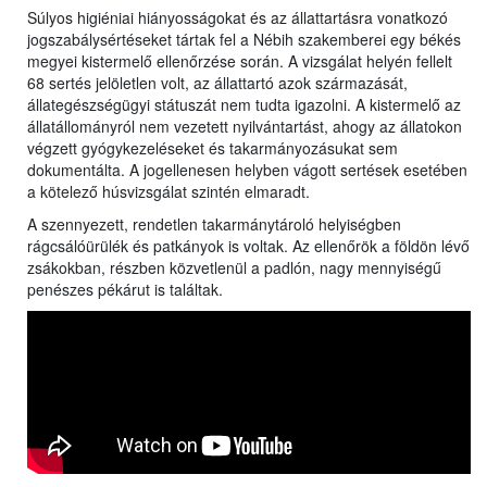
Súlyos higiéniai hiányosságokat és az állattartásra vonatkozó
jogszabálysértéseket tártak fel a Nébih szakemberei egy békés
megyei kistermelő ellenőrzése során. A vizsgálat helyén fellelt
68 sertés jelöletlen volt, az állattartó azok származását,
állategészségügyi státuszát nem tudta igazolni. A kistermelő az
állatállományról nem vezetett nyilvántartást, ahogy az állatokon
végzett gyógykezeléseket és takarmányozásukat sem
dokumentálta. A jogellenesen helyben vágott sertések esetében
a kötelező húsvizsgálat szintén elmaradt.
A szennyezett, rendetlen takarmánytároló helyiségben
rágcsálóürülék és patkányok is voltak. Az ellenőrök a földön lévő
zsákokban, részben közvetlenül a padlón, nagy mennyiségű
penészes pékárut is találtak.