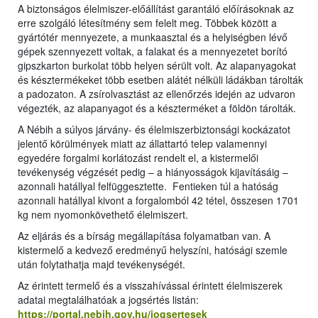
A biztonságos élelmiszer-előállítást garantáló előírásoknak az
erre szolgáló létesítmény sem felelt meg. Többek között a
gyártótér mennyezete, a munkaasztal és a helyiségben lévő
gépek szennyezett voltak, a falakat és a mennyezetet borító
gipszkarton burkolat több helyen sérült volt. Az alapanyagokat
és késztermékeket több esetben alátét nélküli ládákban tárolták
a padozaton. A zsírolvasztást az ellenőrzés idején az udvaron
végezték, az alapanyagot és a készterméket a földön tárolták.
A Nébih a súlyos járvány- és élelmiszerbiztonsági kockázatot
jelentő körülmények miatt az állattartó telep valamennyi
egyedére forgalmi korlátozást rendelt el, a kistermelői
tevékenység végzését pedig – a hiányosságok kijavításáig –
azonnali hatállyal felfüggesztette. Fentieken túl a hatóság
azonnali hatállyal kivont a forgalomból 42 tétel, összesen 1701
kg nem nyomonkövethető élelmiszert.
Az eljárás és a bírság megállapítása folyamatban van. A
kistermelő a kedvező eredményű helyszíni, hatósági szemle
után folytathatja majd tevékenységét.
Az érintett termelő és a visszahívással érintett élelmiszerek
adatai megtalálhatóak a jogsértés listán:
https://portal.nebih.gov.hu/jogsertesek