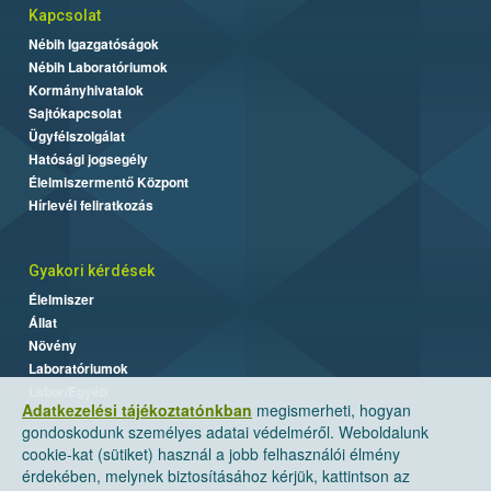
Kapcsolat
Nébih Igazgatóságok
Nébih Laboratóriumok
Kormányhivatalok
Sajtókapcsolat
Ügyfélszolgálat
Hatósági jogsegély
Élelmiszermentő Központ
Hírlevél feliratkozás
Gyakori kérdések
Élelmiszer
Állat
Növény
Laboratóriumok
Labor/Egyéb
Adatkezelési tájékoztatónkban
megismerheti, hogyan
gondoskodunk személyes adatai védelméről. Weboldalunk
cookie-kat (sütiket) használ a jobb felhasználói élmény
érdekében, melynek biztosításához kérjük, kattintson az