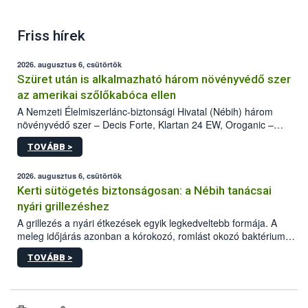
Friss hírek
2026. augusztus 6, csütörtök
Szüret után is alkalmazható három növényvédő szer
az amerikai szőlőkabóca ellen
A Nemzeti Élelmiszerlánc-biztonsági Hivatal (Nébih) három
növényvédő szer – Decis Forte, Klartan 24 EW, Oroganic –
engedélyokiratát módosította, így azok a szüretet követően,
TOVÁBB >
egészen a vesszőérettség (BBCH 91) stádiumáig
felhasználhatóak a szőlőben. A kiterjesztések célja, hogy a korai
érésű szőlőkben is legyen lehetőség a károsító elleni további
2026. augusztus 6, csütörtök
védekezésre. Az Oroganic készítmény kis kiszerelésben kiskerti
Kerti sütögetés biztonságosan: a Nébih tanácsai
felhasználók számára is elérhető és ökológiai termesztésben is
nyári grillezéshez
engedélyezett.
A grillezés a nyári étkezések egyik legkedveltebb formája. A
meleg időjárás azonban a kórokozó, romlást okozó baktériumok
gyorsabb szaporodásának is kedvez. A szabadtéri sütögetés
TOVÁBB >
ezért nem csupán a megfelelő sütési technikáról szól: legalább
ilyen fontos az alapanyagok biztonságos kezelése, az alapvető
higiéniai szabályok betartása, a megfelelő hőkezelés, valamint a
maradékok szakszerű tárolása. A Nemzeti Élelmiszerlánc-