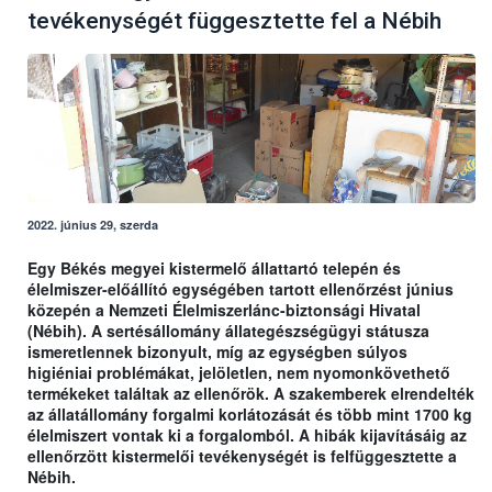
tevékenységét függesztette fel a Nébih
2022. június 29, szerda
Egy Békés megyei kistermelő állattartó telepén és
élelmiszer-előállító egységében tartott ellenőrzést június
közepén a Nemzeti Élelmiszerlánc-biztonsági Hivatal
(Nébih). A sertésállomány állategészségügyi státusza
ismeretlennek bizonyult, míg az egységben súlyos
higiéniai problémákat, jelöletlen, nem nyomonkövethető
termékeket találtak az ellenőrök. A szakemberek elrendelték
az állatállomány forgalmi korlátozását és több mint 1700 kg
élelmiszert vontak ki a forgalomból. A hibák kijavításáig az
ellenőrzött kistermelői tevékenységét is felfüggesztette a
Nébih.