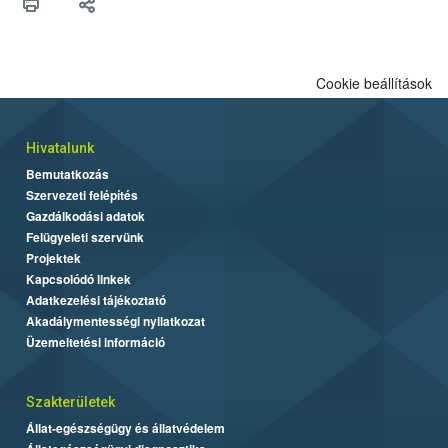
biztonsági Hivatal (Nébih) Oktatási Programja összegyűjtötte a
biztonságos grillezés legfontosabb tudnivalóit.
Cookie beállítások
Hivatalunk
Bemutatkozás
Szervezeti felépítés
Gazdálkodási adatok
Felügyeleti szervünk
Projektek
Kapcsolódó linkek
Adatkezelési tájékoztató
Akadálymentességi nyilatkozat
Üzemeltetési információ
Szakterületek
Állat-egészségügy és állatvédelem