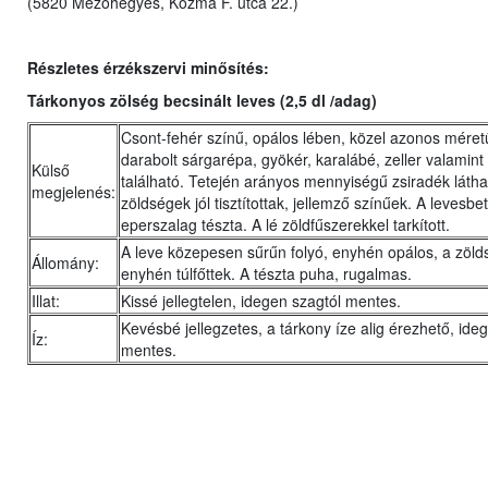
(5820 Mezőhegyes, Kozma F. utca 22.)
Részletes érzékszervi minősítés:
Tárkonyos zölség becsinált leves (2,5 dl /adag)
Csont-fehér színű, opálos lében, közel azonos méret
darabolt sárgarépa, gyökér, karalábé, zeller valamint
Külső
található. Tetején arányos mennyiségű zsiradék látha
megjelenés:
zöldségek jól tisztítottak, jellemző színűek. A levesbet
eperszalag tészta. A lé zöldfűszerekkel tarkított.
A leve közepesen sűrűn folyó, enyhén opálos, a zöld
Állomány:
enyhén túlfőttek. A tészta puha, rugalmas.
Illat:
Kissé jellegtelen, idegen szagtól mentes.
Kevésbé jellegzetes, a tárkony íze alig érezhető, ideg
Íz:
mentes.