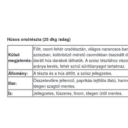
Húsos orsótészta (25 dkg /adag)
Főtt, csont-fehér orsótésztán, világos narancsos-ba
Külső
szószban, különböző méretű csomókban összeállt d
megjelenés:
darált hús darabok láthatók. A szósz tésztához viszo
aránya kevés, fehér színű sűrítőanyagot tartalmaz.
Állomány:
A tészta és a hús átfőtt, a szósz jellegzetes.
Összetevőkre jellemző, paprikás-tejfölös illatú, harm
Illat:
idegen szagtól mentes.
Íz:
Jellegzetes, fűszeres, finom, idegen íztől mentes.