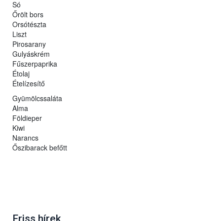
Só
Őrölt bors
Orsótészta
Liszt
Pirosarany
Gulyáskrém
Fűszerpaprika
Étolaj
Ételízesítő
Gyümölcssaláta
Alma
Földieper
Kiwi
Narancs
Őszibarack befőtt
Friss hírek