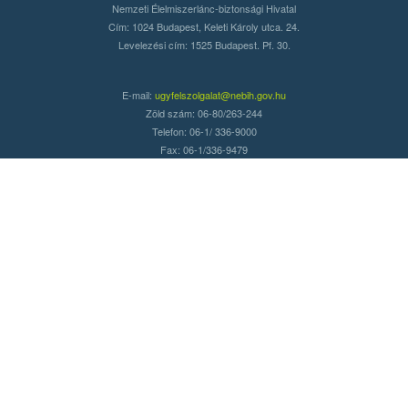
Nemzeti Élelmiszerlánc-biztonsági Hivatal
Cím: 1024 Budapest, Keleti Károly utca. 24.
Levelezési cím: 1525 Budapest. Pf. 30.
E-mail:
ugyfelszolgalat@nebih.gov.hu
Zöld szám: 06-80/263-244
Telefon: 06-1/ 336-9000
Fax: 06-1/336-9479