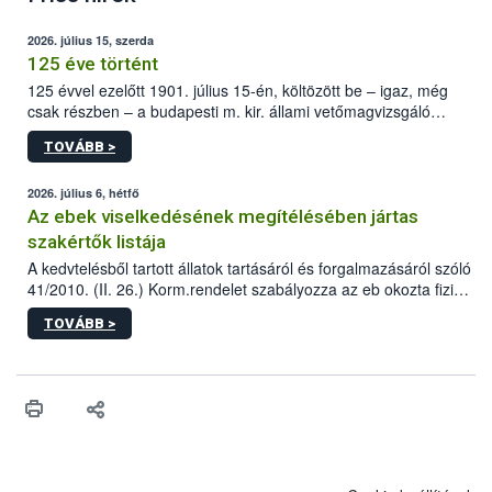
2026. július 15, szerda
125 éve történt
125 évvel ezelőtt 1901. július 15-én, költözött be – igaz, még
csak részben – a budapesti m. kir. állami vetőmagvizsgáló
állomás a Kis Rókus utca 15. szám alatti, Czigler Győző által
TOVÁBB >
tervezett új épületébe.
2026. július 6, hétfő
Az ebek viselkedésének megítélésében jártas
szakértők listája
A kedvtelésből tartott állatok tartásáról és forgalmazásáról szóló
41/2010. (II. 26.) Korm.rendelet szabályozza az eb okozta fizikai
sérülés, illetve ennek veszélye keletkezésekor felmerülő
TOVÁBB >
hatósági feladatokat, valamint a veszélyes eb tartását és annak
engedélyezését. Ezen eljárások során szükség esetén be kell
vonni az ebek viselkedésének megítélésében jártas szakértőt.