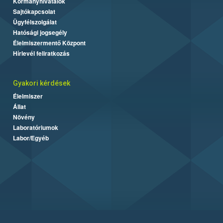
Kormányhivatalok
Sajtókapcsolat
Ügyfélszolgálat
Hatósági jogsegély
Élelmiszermentő Központ
Hírlevél feliratkozás
Gyakori kérdések
Élelmiszer
Állat
Növény
Laboratóriumok
Labor/Egyéb