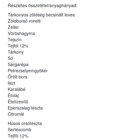
Részletes összetétel/anyaghányad:
Tárkonyos zöldség becsinált leves
Zöldborsó mirelit
Zeller
Vöröshagyma
Tejszín
Tejföl 12%
Tárkony
Só
Sárgarépa
Petrezselyemgyökér
Őrölt bors
liszt
Karalábé
Étolaj
Ételízesítő
Eperszalag tészta
Citromlé
Húsos orsótészta
Sertéscomb
Tejföl 12%