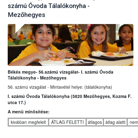
számú Óvoda Tálalókonyha -
Mezőhegyes
Békés megye- 56.számú vizsgálat- I. számú Óvoda
Tálalókonyha - Mezőhegyes
56. számú vizsgálat - Mintavétel helye: (tálalókonyha)
I. számú Óvoda Tálalókonyha (5820 Mezőhegyes, Kozma F.
utca 17.)
A menü minősítése:
kiválóan megfelelt
ÁTLAG FELETTI
átlagos
átlag alatti
nem