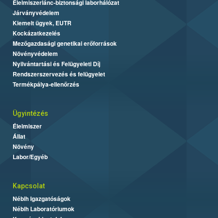
Élelmiszerlánc-biztonsági laborhálózat
Járványvédelem
Kiemelt ügyek, EUTR
Kockázatkezelés
Mezőgazdasági genetikai erőforrások
Növényvédelem
Nyilvántartási és Felügyeleti Díj
Rendszerszervezés és felügyelet
Termékpálya-ellenőrzés
Ügyintézés
Élelmiszer
Állat
Növény
Labor/Egyéb
Kapcsolat
Nébih Igazgatóságok
Nébih Laboratóriumok