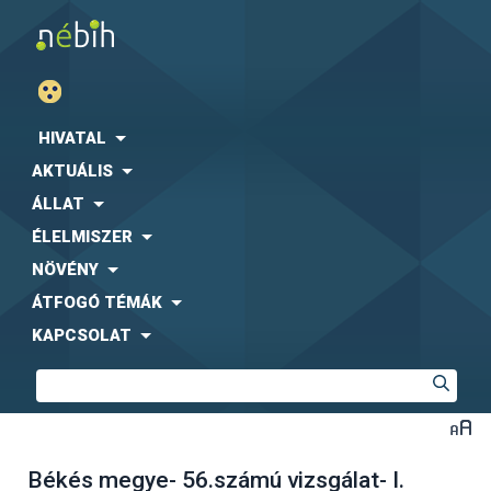
HIVATAL
AKTUÁLIS
ÁLLAT
ÉLELMISZER
NÖVÉNY
ÁTFOGÓ TÉMÁK
KAPCSOLAT
Békés megye- 56.számú vizsgálat- I.