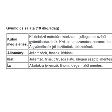
Gyümölcs saláta (10 dkg/adag)
Különböző méretűre kockázott, jellegzetes színű
Külső
gyümölcsdarabok. Kivi, alma, szamóca, narancs, bar
megjelenés:
A gyümölcsök jól tisztítottak, tetszetősek.
Állomány:
Jellemzőek, frissek, lédúsak.
Illat:
Jellemző, friss, citrusos illatú, idegen szagtól mentes
Íz:
Alkotókra jellemző, finom, idegen íztől mentes.