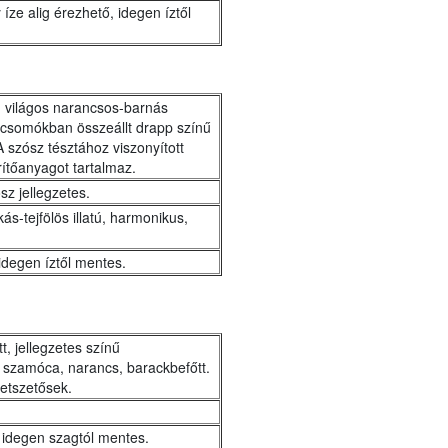
íze alig érezhető, idegen íztől
n, világos narancsos-barnás
csomókban összeállt drapp színű
A szósz tésztához viszonyított
rítőanyagot tartalmaz.
sz jellegzetes.
ás-tejfölös illatú, harmonikus,
 idegen íztől mentes.
, jellegzetes színű
 szamóca, narancs, barackbefőtt.
tetszetősek.
ú, idegen szagtól mentes.