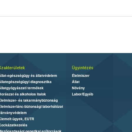
Szakterületek
Ügyintézés
Állat-egészségügy és állatvédelem
Élelmiszer
Állategészségügyi diagnosztika
Állat
Állatgyógyászati termékek
Növény
Borászat és alkoholos italok
Labor/Egyéb
Élelmiszer- és takarmánybiztonság
Élelmiszerlánc-biztonsági laborhálózat
Járványvédelem
Kiemelt ügyek, EUTR
Kockázatkezelés
Mezőgazdasági genetikai erőforrások