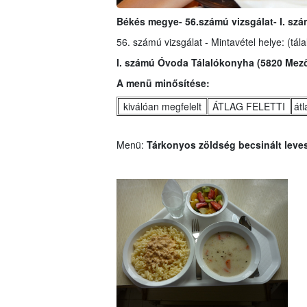
Békés megye- 56.számú vizsgálat- I. s
56. számú vizsgálat - Mintavétel helye: (tál
I. számú Óvoda Tálalókonyha (5820 Mező
A menü minősítése:
kiválóan megfelelt
ÁTLAG FELETTI
át
Menü:
Tárkonyos zöldség becsinált leve