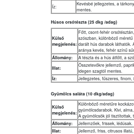
Kevésbé jellegzetes, a tárkony 
Íz:
mentes.
Húsos orsótészta (25 dkg /adag)
Főtt, csont-fehér orsótésztá
Külső
szószban, különböző méretű 
megjelenés:
darált hús darabok láthatók. 
aránya kevés, fehér színű sű
Állomány:
A tészta és a hús átfőtt, a szó
Összetevőkre jellemző, paprik
Illat:
idegen szagtól mentes.
Íz:
Jellegzetes, fűszeres, finom,
Gyümölcs saláta (10 dkg/adag)
Különböző méretűre kockázott
Külső
gyümölcsdarabok. Kivi, alma,
megjelenés:
A gyümölcsök jól tisztítottak, 
Állomány:
Jellemzőek, frissek, lédúsak.
Illat:
Jellemző, friss, citrusos illat