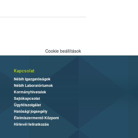
Cookie beállítások
Kapcsolat
Nébih Igazgatóságok
Nébih Laboratóriumok
Kormányhivatalok
Sajtókapcsolat
Ügyfélszolgálat
Hatósági jogsegély
Élelmiszermentő Központ
Hírlevél feliratkozás