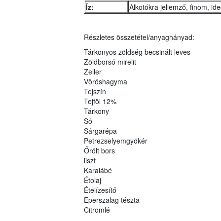
Íz:
Alkotókra jellemző, finom, id
Részletes összetétel/anyaghányad:
Tárkonyos zöldség becsinált leves
Zöldborsó mirelit
Zeller
Vöröshagyma
Tejszín
Tejföl 12%
Tárkony
Só
Sárgarépa
Petrezselyemgyökér
Őrölt bors
liszt
Karalábé
Étolaj
Ételízesítő
Eperszalag tészta
Citromlé