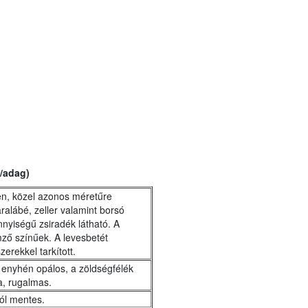
 /adag)
en, közel azonos méretűre
ralábé, zeller valamint borsó
nnyiségű zsiradék látható. A
lemző színűek. A levesbetét
zerekkel tarkított.
 enyhén opálos, a zöldségfélék
a, rugalmas.
tól mentes.