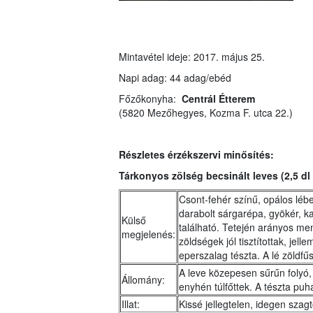
Mintavétel ideje: 2017. május 25.
Napi adag: 44 adag/ebéd
Főzőkonyha:
Centrál Étterem
(5820 Mezőhegyes, Kozma F. utca 22.)
Részletes érzékszervi minősítés:
Tárkonyos zölség becsinált leves (2,5 dl
Csont-fehér színű, opálos léb
darabolt sárgarépa, gyökér, ka
Külső
található. Tetején arányos me
megjelenés:
zöldségek jól tisztítottak, jel
eperszalag tészta. A lé zöldfűs
A leve közepesen sűrűn folyó,
Állomány:
enyhén túlfőttek. A tészta puh
Illat:
Kissé jellegtelen, idegen szag