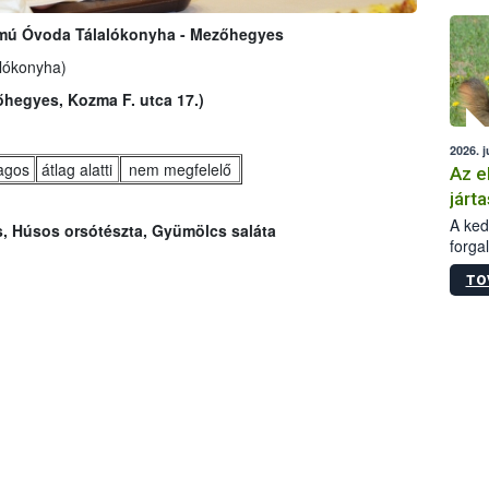
épüle
zámú Óvoda Tálalókonyha - Mezőhegyes
alókonyha)
hegyes, Kozma F. utca 17.)
2026. j
lagos
átlag alatti
nem megfelelő
Az e
járta
A kedv
s, Húsos orsótészta, Gyümölcs saláta
forga
Korm.
TO
sérül
felme
veszé
Ezen 
vonni
jártas