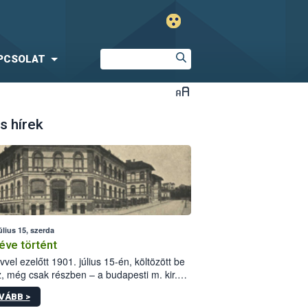
PCSOLAT
s hírek
úlius 15, szerda
éve történt
vvel ezelőtt 1901. július 15-én, költözött be
z, még csak részben – a budapesti m. kir.
i vetőmagvizsgáló állomás a Kis Rókus utca
VÁBB >
ám alatti, Czigler Győző által tervezett új