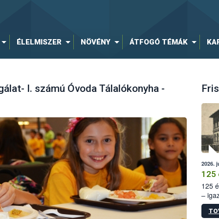
ÉLELMISZER
NÖVÉNY
ÁTFOGÓ TÉMÁK
KA
lat- I. számú Óvoda Tálalókonyha -
Fris
2026. j
125 
125 é
– iga
állam
TO
15. sz