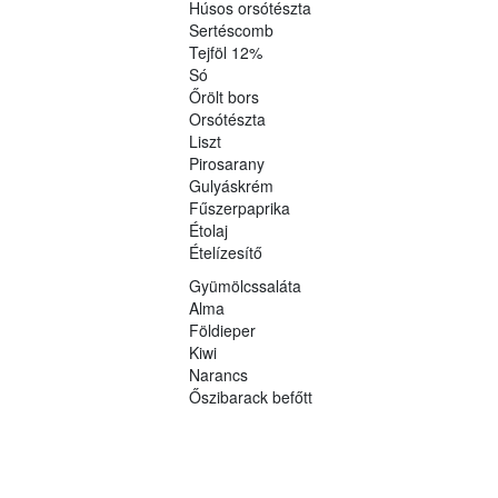
Húsos orsótészta
Sertéscomb
Tejföl 12%
Só
Őrölt bors
Orsótészta
Liszt
Pirosarany
Gulyáskrém
Fűszerpaprika
Étolaj
Ételízesítő
Gyümölcssaláta
Alma
Földieper
Kiwi
Narancs
Őszibarack befőtt