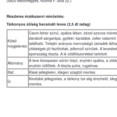
(5820 Mezőhegyes, Kozma F. utca 22.)
Részletes érzékszervi minősítés:
Tárkonyos zölség becsinált leves (2,5 dl /adag)
Csont-fehér színű, opálos lében, közel azonos méret
darabolt sárgarépa, gyökér, karalábé, zeller valamint
Külső
található. Tetején arányos mennyiségű zsiradék látha
megjelenés:
zöldségek jól tisztítottak, jellemző színűek. A levesbet
eperszalag tészta. A lé zöldfűszerekkel tarkított.
A leve közepesen sűrűn folyó, enyhén opálos, a zöld
Állomány:
enyhén túlfőttek. A tészta puha, rugalmas.
Illat:
Kissé jellegtelen, idegen szagtól mentes.
Kevésbé jellegzetes, a tárkony íze alig érezhető, ideg
Íz:
mentes.