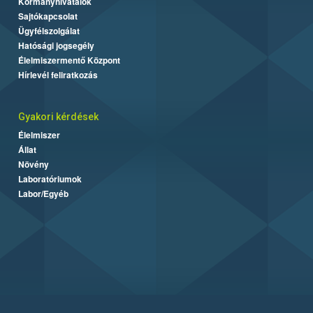
Kormányhivatalok
Sajtókapcsolat
Ügyfélszolgálat
Hatósági jogsegély
Élelmiszermentő Központ
Hírlevél feliratkozás
Gyakori kérdések
Élelmiszer
Állat
Növény
Laboratóriumok
Labor/Egyéb