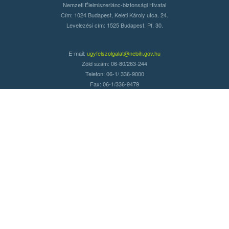
Nemzeti Élelmiszerlánc-biztonsági Hivatal
Cím: 1024 Budapest, Keleti Károly utca. 24.
Levelezési cím: 1525 Budapest. Pf. 30.
E-mail:
ugyfelszolgalat@nebih.gov.hu
Zöld szám: 06-80/263-244
Telefon: 06-1/ 336-9000
Fax: 06-1/336-9479