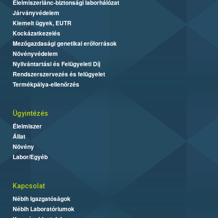
Élelmiszerlánc-biztonsági laborhálózat
Járványvédelem
Kiemelt ügyek, EUTR
Kockázatkezelés
Mezőgazdasági genetikai erőforrások
Növényvédelem
Nyilvántartási és Felügyeleti Díj
Rendszerszervezés és felügyelet
Termékpálya-ellenőrzés
Ügyintézés
Élelmiszer
Állat
Növény
Labor/Egyéb
Kapcsolat
Nébih Igazgatóságok
Nébih Laboratóriumok