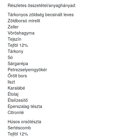
Részletes összetétel/anyaghányad:
Tárkonyos zöldség becsinált leves
Zöldborsó mirelit
Zeller
Vöröshagyma
Tejszín
Tejföl 12%
Tárkony
Só
Sárgarépa
Petrezselyemgyökér
Őrölt bors
liszt
Karalábé
Étolaj
Ételízesítő
Eperszalag tészta
Citromlé
Húsos orsótészta
Sertéscomb
Tejföl 12%