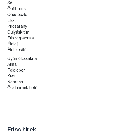
Só
Őrölt bors
Orsótészta
Liszt
Pirosarany
Gulyáskrém
Fűszerpaprika
Étolaj
Ételízesítő
Gyümölcssaláta
Alma
Földieper
Kiwi
Narancs
Őszibarack befőtt
Friss hírek