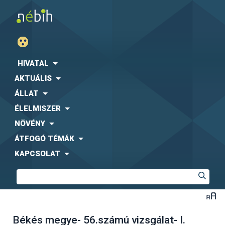
HIVATAL
AKTUÁLIS
ÁLLAT
ÉLELMISZER
NÖVÉNY
ÁTFOGÓ TÉMÁK
KAPCSOLAT
Békés megye- 56.számú vizsgálat- I.