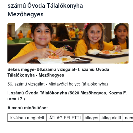
számú Óvoda Tálalókonyha -
Mezőhegyes
Békés megye- 56.számú vizsgálat- I. számú Óvoda
Tálalókonyha - Mezőhegyes
56. számú vizsgálat - Mintavétel helye: (tálalókonyha)
I. számú Óvoda Tálalókonyha (5820 Mezőhegyes, Kozma F.
utca 17.)
A menü minősítése:
kiválóan megfelelt
ÁTLAG FELETTI
átlagos
átlag alatti
nem