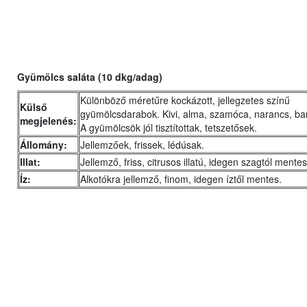
Gyümölcs saláta (10 dkg/adag)
Különböző méretűre kockázott, jellegzetes színű
Külső
gyümölcsdarabok. Kivi, alma, szamóca, narancs, bar
megjelenés:
A gyümölcsök jól tisztítottak, tetszetősek.
Állomány:
Jellemzőek, frissek, lédúsak.
Illat:
Jellemző, friss, citrusos illatú, idegen szagtól mentes
Íz:
Alkotókra jellemző, finom, idegen íztől mentes.