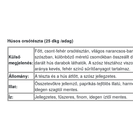
Húsos orsótészta (25 dkg /adag)
Főtt, csont-fehér orsótésztán, világos narancsos-ba
Külső
szószban, különböző méretű csomókban összeállt d
megjelenés:
darált hús darabok láthatók. A szósz tésztához viszo
aránya kevés, fehér színű sűrítőanyagot tartalmaz.
Állomány:
A tészta és a hús átfőtt, a szósz jellegzetes.
Összetevőkre jellemző, paprikás-tejfölös illatú, harm
Illat:
idegen szagtól mentes.
Íz:
Jellegzetes, fűszeres, finom, idegen íztől mentes.