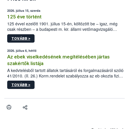
2026. július 15, szerda
125 éve történt
125 évvel ezelőtt 1901. július 15-én, költözött be – igaz, még
csak részben – a budapesti m. kir. állami vetőmagvizsgáló
állomás a Kis Rókus utca 15. szám alatti, Czigler Győző által
TOVÁBB >
tervezett új épületébe.
2026. július 6, hétfő
Az ebek viselkedésének megítélésében jártas
szakértők listája
A kedvtelésből tartott állatok tartásáról és forgalmazásáról szóló
41/2010. (II. 26.) Korm.rendelet szabályozza az eb okozta fizikai
sérülés, illetve ennek veszélye keletkezésekor felmerülő
TOVÁBB >
hatósági feladatokat, valamint a veszélyes eb tartását és annak
engedélyezését. Ezen eljárások során szükség esetén be kell
vonni az ebek viselkedésének megítélésében jártas szakértőt.