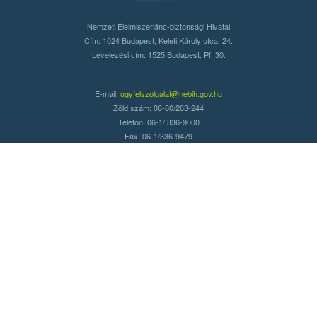
Nemzeti Élelmiszerlánc-biztonsági Hivatal
Cím: 1024 Budapest, Keleti Károly utca. 24.
Levelezési cím: 1525 Budapest. Pf. 30.
E-mail:
ugyfelszolgalat@nebih.gov.hu
Zöld szám: 06-80/263-244
Telefon: 06-1/ 336-9000
Fax: 06-1/336-9479