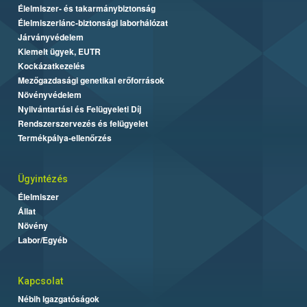
Élelmiszer- és takarmánybiztonság
Élelmiszerlánc-biztonsági laborhálózat
Járványvédelem
Kiemelt ügyek, EUTR
Kockázatkezelés
Mezőgazdasági genetikai erőforrások
Növényvédelem
Nyilvántartási és Felügyeleti Díj
Rendszerszervezés és felügyelet
Termékpálya-ellenőrzés
Ügyintézés
Élelmiszer
Állat
Növény
Labor/Egyéb
Kapcsolat
Nébih Igazgatóságok