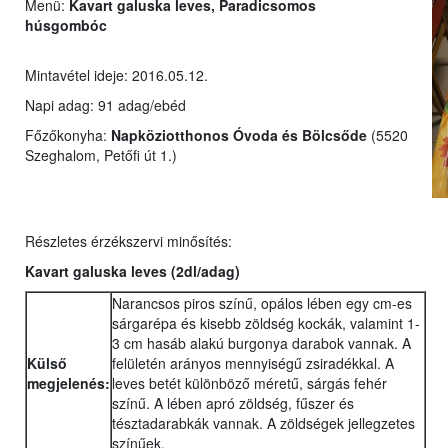
Menü:
Kavart galuska leves, Paradicsomos
húsgombóc
Mintavétel ideje: 2016.05.12.
Napi adag: 91 adag/ebéd
Főzőkonyha:
Napköziotthonos Óvoda és Bölcsőde
(5520
Szeghalom, Petőfi út 1.)
Részletes érzékszervi minősítés:
Kavart galuska leves
(2dl/adag)
Narancsos piros színű, opálos lében egy cm-es
sárgarépa és kisebb zöldség kockák, valamint 1-
3 cm hasáb alakú burgonya darabok vannak. A
Külső
felületén arányos mennyiségű zsiradékkal. A
megjelenés:
leves betét különböző méretű, sárgás fehér
színű. A lében apró zöldség, fűszer és
tésztadarabkák vannak. A zöldségek jellegzetes
színűek.