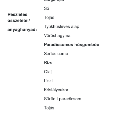
Só
Részletes
Tojás
összetétel/
Tyúkhúsleves alap
anyaghányad:
Vöröshagyma
Paradicsomos húsgombóc
Sertés comb
Rizs
Olaj
Liszt
Kristálycukor
Sűrített paradicsom
Tojás