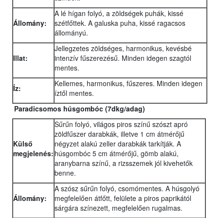
A lé hígan folyó, a zöldségek puhák, kissé
Állomány:
szétfőttek. A galuska puha, kissé ragacsos
állományú.
Jellegzetes zöldséges, harmonikus, kevésbé
Illat:
intenzív fűszerezésű. Minden idegen szagtól
mentes.
Kellemes, harmonikus, fűszeres. Minden idegen
Íz:
íztől mentes.
Paradicsomos húsgombóc
(7dkg/adag)
Sűrűn folyó, világos piros színű szószt apró
zöldfűszer darabkák, illetve 1 cm átmérőjű
Külső
négyzet alakú zeller darabkák tarkítják. A
megjelenés:
húsgombóc 5 cm átmérőjű, gömb alakú,
aranybarna színű, a rizsszemek jól kivehetők
benne.
A szósz sűrűn folyó, csomómentes. A húsgolyó
Állomány:
megfelelően átfőtt, felülete a piros paprikától
sárgára színezett, megfelelően rugalmas.