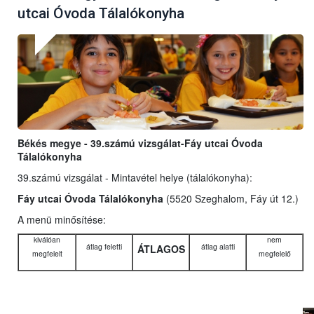
utcai Óvoda Tálalókonyha
Békés megye - 39.számú vizsgálat-Fáy utcai Óvoda
Tálalókonyha
39.számú vizsgálat - Mintavétel helye (tálalókonyha):
Fáy utcai Óvoda Tálalókonyha
(5520 Szeghalom, Fáy út 12.)
A menü minősítése:
kiválóan
nem
átlag feletti
átlag alatti
ÁTLAGOS
megfelelt
megfelelő