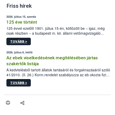
Friss hírek
2026. július 15, szerda
125 éve történt
125 évvel ezelőtt 1901. július 15-én, költözött be – igaz, még
csak részben – a budapesti m. kir. állami vetőmagvizsgáló
állomás a Kis Rókus utca 15. szám alatti, Czigler Győző által
TOVÁBB >
tervezett új épületébe.
2026. július 6, hétfő
Az ebek viselkedésének megítélésében jártas
szakértők listája
A kedvtelésből tartott állatok tartásáról és forgalmazásáról szóló
41/2010. (II. 26.) Korm.rendelet szabályozza az eb okozta fizikai
sérülés, illetve ennek veszélye keletkezésekor felmerülő
TOVÁBB >
hatósági feladatokat, valamint a veszélyes eb tartását és annak
engedélyezését. Ezen eljárások során szükség esetén be kell
vonni az ebek viselkedésének megítélésében jártas szakértőt.