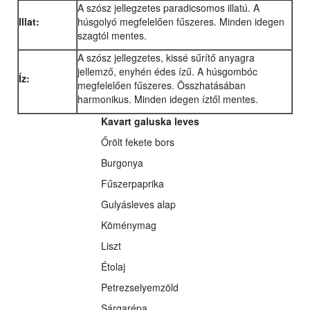
A szósz jellegzetes paradicsomos illatú. A
Illat:
húsgolyó megfelelően fűszeres. Minden idegen
szagtól mentes.
A szósz jellegzetes, kissé sűrítő anyagra
jellemző, enyhén édes ízű. A húsgombóc
Íz:
megfelelően fűszeres. Összhatásában
harmonikus. Minden idegen íztől mentes.
Kavart galuska leves
Őrölt fekete bors
Burgonya
Fűszerpaprika
Gulyásleves alap
Köménymag
Liszt
Étolaj
Petrezselyemzöld
Sárgarépa