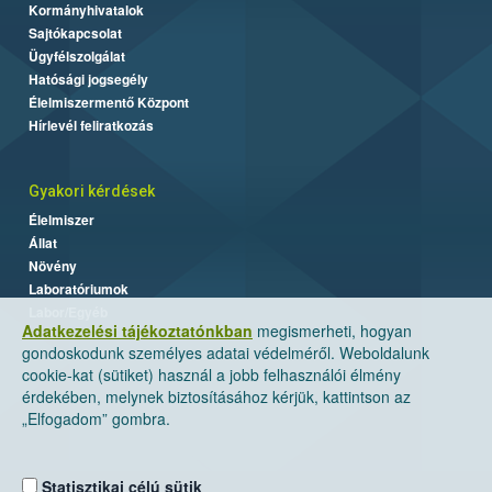
Kormányhivatalok
Sajtókapcsolat
Ügyfélszolgálat
Hatósági jogsegély
Élelmiszermentő Központ
Hírlevél feliratkozás
Gyakori kérdések
Élelmiszer
Állat
Növény
Laboratóriumok
Labor/Egyéb
Adatkezelési tájékoztatónkban
megismerheti, hogyan
gondoskodunk személyes adatai védelméről. Weboldalunk
cookie-kat (sütiket) használ a jobb felhasználói élmény
érdekében, melynek biztosításához kérjük, kattintson az
„Elfogadom” gombra.
Statisztikai célú sütik