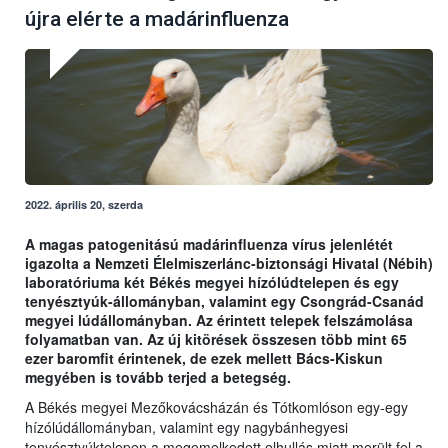
újra elérte a madárinfluenza
2022. április 20, szerda
A magas patogenitású madárinfluenza vírus jelenlétét
igazolta a Nemzeti Élelmiszerlánc-biztonsági Hivatal (Nébih)
laboratóriuma két Békés megyei hízólúdtelepen és egy
tenyésztyúk-állományban, valamint egy Csongrád-Csanád
megyei lúdállományban. Az érintett telepek felszámolása
folyamatban van. Az új kitörések összesen több mint 65
ezer baromfit érintenek, de ezek mellett Bács-Kiskun
megyében is tovább terjed a betegség.
A Békés megyei Mezőkovácsházán és Tótkomlóson egy-egy
hízólúdállományban, valamint egy nagybánhegyesi
tenyésztyúktelepen a megemelkedett elhullás miatt merült fel a