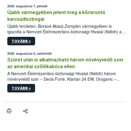
2026. augusztus 7, péntek
Újabb vármegyében jelent meg a kőrisrontó
karcsúdíszbogár
Újabb területen, Borsod-Abaúj-Zemplén vármegyében is
igazolta a Nemzeti Élelmiszerlánc-biztonsági Hivatal (Nébih) a
kőrisrontó karcsúdíszbogár (Agrilus planipennis) jelenlétét. A
TOVÁBB >
kártevőt nem csak színcsapdában találták meg, de már fertőzött
fában is azonosították. A növényvédelmi szakemberek folytatják
az intenzív felderítést, emellett az intézkedéseket a szlovák
2026. augusztus 6, csütörtök
hatósággal is összehangolják a terjedés megállítása érdekében.
Szüret után is alkalmazható három növényvédő szer
az amerikai szőlőkabóca ellen
A Nemzeti Élelmiszerlánc-biztonsági Hivatal (Nébih) három
növényvédő szer – Decis Forte, Klartan 24 EW, Oroganic –
engedélyokiratát módosította, így azok a szüretet követően,
TOVÁBB >
egészen a vesszőérettség (BBCH 91) stádiumáig
felhasználhatóak a szőlőben. A kiterjesztések célja, hogy a korai
érésű szőlőkben is legyen lehetőség a károsító elleni további
védekezésre. Az Oroganic készítmény kis kiszerelésben kiskerti
felhasználók számára is elérhető és ökológiai termesztésben is
engedélyezett.