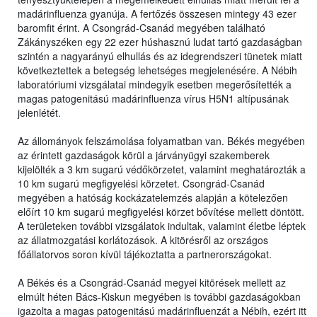
madárinfluenza gyanúja. A fertőzés összesen mintegy 43 ezer
baromfit érint. A Csongrád-Csanád megyében található
Zákányszéken egy 22 ezer húshasznú ludat tartó gazdaságban
szintén a nagyarányú elhullás és az idegrendszeri tünetek miatt
következtettek a betegség lehetséges megjelenésére. A Nébih
laboratóriumi vizsgálatai mindegyik esetben megerősítették a
magas patogenitású madárinfluenza vírus H5N1 altípusának
jelenlétét.
Az állományok felszámolása folyamatban van. Békés megyében
az érintett gazdaságok körül a járványügyi szakemberek
kijelölték a 3 km sugarú védőkörzetet, valamint meghatározták a
10 km sugarú megfigyelési körzetet. Csongrád-Csanád
megyében a hatóság kockázatelemzés alapján a kötelezően
előírt 10 km sugarú megfigyelési körzet bővítése mellett döntött.
A területeken további vizsgálatok indultak, valamint életbe léptek
az állatmozgatási korlátozások. A kitörésről az országos
főállatorvos soron kívül tájékoztatta a partnerországokat.
A Békés és a Csongrád-Csanád megyei kitörések mellett az
elmúlt héten Bács-Kiskun megyében is további gazdaságokban
igazolta a magas patogenitású madárinfluenzát a Nébih, ezért itt