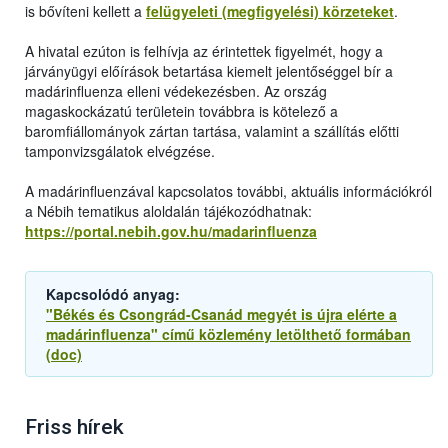
is bővíteni kellett a
felügyeleti (megfigyelési) körzeteket
.
A hivatal ezúton is felhívja az érintettek figyelmét, hogy a
járványügyi előírások betartása kiemelt jelentőséggel bír a
madárinfluenza elleni védekezésben. Az ország
magaskockázatú területein továbbra is kötelező a
baromfiállományok zártan tartása, valamint a szállítás előtti
tamponvizsgálatok elvégzése.
A madárinfluenzával kapcsolatos további, aktuális információkról
a Nébih tematikus aloldalán tájékozódhatnak:
https://portal.nebih.gov.hu/madarinfluenza
Kapcsolódó anyag:
"Békés és Csongrád-Csanád megyét is újra elérte a
madárinfluenza" című közlemény letölthető formában
(doc)
Friss hírek