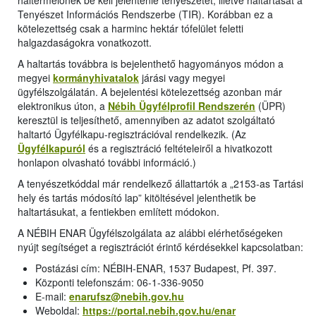
haltermelőnek be kell jelentenie tenyészetét, illetve haltartását a
Tenyészet Információs Rendszerbe (TIR). Korábban ez a
kötelezettség csak a harminc hektár tófelület feletti
halgazdaságokra vonatkozott.
A haltartás továbbra is bejelenthető hagyományos módon a
megyei
kormányhivatalok
járási vagy megyei
ügyfélszolgálatán. A bejelentési kötelezettség azonban már
elektronikus úton, a
Nébih Ügyfélprofil Rendszerén
(ÜPR)
keresztül is teljesíthető, amennyiben az adatot szolgáltató
haltartó Ügyfélkapu-regisztrációval rendelkezik. (Az
Ügyfélkapuról
és a regisztráció feltételeiről a hivatkozott
honlapon olvasható további információ.)
A tenyészetkóddal már rendelkező állattartók a „2153-as Tartási
hely és tartás módosító lap” kitöltésével jelenthetik be
haltartásukat, a fentiekben említett módokon.
A NÉBIH ENAR Ügyfélszolgálata az alábbi elérhetőségeken
nyújt segítséget a regisztrációt érintő kérdésekkel kapcsolatban:
Postázási cím: NÉBIH-ENAR, 1537 Budapest, Pf. 397.
Központi telefonszám: 06-1-336-9050
E-mail:
enarufsz@nebih.gov.hu
Weboldal:
https://portal.nebih.gov.hu/enar