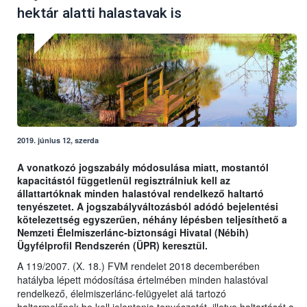
hektár alatti halastavak is
2019. június 12, szerda
A vonatkozó jogszabály módosulása miatt, mostantól
kapacitástól függetlenül regisztrálniuk kell az
állattartóknak minden halastóval rendelkező haltartó
tenyészetet. A jogszabályváltozásból adódó bejelentési
kötelezettség egyszerűen, néhány lépésben teljesíthető a
Nemzeti Élelmiszerlánc-biztonsági Hivatal (Nébih)
Ügyfélprofil Rendszerén (ÜPR) keresztül.
A 119/2007. (X. 18.) FVM rendelet 2018 decemberében
hatályba lépett módosítása értelmében minden halastóval
rendelkező, élelmiszerlánc-felügyelet alá tartozó