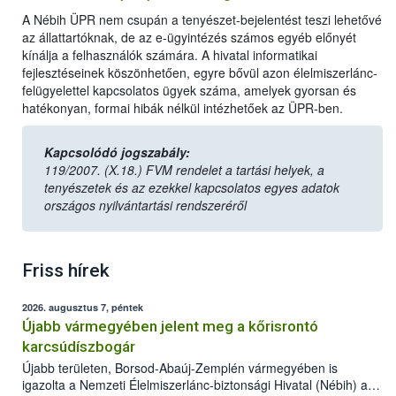
A Nébih ÜPR nem csupán a tenyészet-bejelentést teszi lehetővé
az állattartóknak, de az e-ügyintézés számos egyéb előnyét
kínálja a felhasználók számára. A hivatal informatikai
fejlesztéseinek köszönhetően, egyre bővül azon élelmiszerlánc-
felügyelettel kapcsolatos ügyek száma, amelyek gyorsan és
hatékonyan, formai hibák nélkül intézhetőek az ÜPR-ben.
Kapcsolódó jogszabály:
119/2007. (X.18.) FVM rendelet a tartási helyek, a
tenyészetek és az ezekkel kapcsolatos egyes adatok
országos nyilvántartási rendszeréről
Friss hírek
2026. augusztus 7, péntek
Újabb vármegyében jelent meg a kőrisrontó
karcsúdíszbogár
Újabb területen, Borsod-Abaúj-Zemplén vármegyében is
igazolta a Nemzeti Élelmiszerlánc-biztonsági Hivatal (Nébih) a