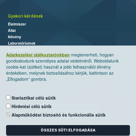
Gyakori kérdések
Élelmiszer
Állat
Növény
Laboratóriumok
Labor/Egyéb
Adatkezelési tájékoztatónkban
megismerheti, hogyan
gondoskodunk személyes adatai védelméről. Weboldalunk
cookie-kat (sütiket) használ a jobb felhasználói élmény
érdekében, melynek biztosításához kérjük, kattintson az
„Elfogadom” gombra.
Statisztikai célú sütik
Nemzeti Élelmiszerlánc-biztonsági Hivatal
Hirdetési célú sütik
Cím: 1024 Budapest, Keleti Károly utca. 24.
Alapműködést biztosító és funkcionális sütik
Levelezési cím: 1525 Budapest. Pf. 30.
ÖSSZES SÜTI ELFOGADÁSA
E-mail:
ugyfelszolgalat@nebih.gov.hu