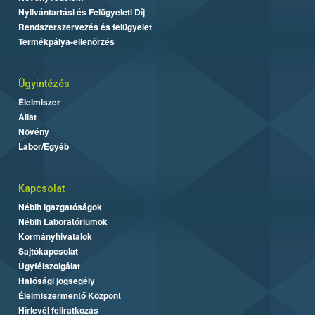
Nyilvántartási és Felügyeleti Díj
Rendszerszervezés és felügyelet
Termékpálya-ellenőrzés
Ügyintézés
Élelmiszer
Állat
Növény
Labor/Egyéb
Kapcsolat
Nébih Igazgatóságok
Nébih Laboratóriumok
Kormányhivatalok
Sajtókapcsolat
Ügyfélszolgálat
Hatósági jogsegély
Élelmiszermentő Központ
Hírlevél feliratkozás