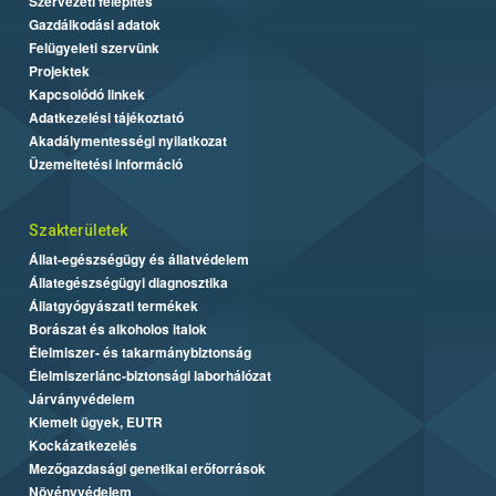
Szervezeti felépítés
Gazdálkodási adatok
Felügyeleti szervünk
Projektek
Kapcsolódó linkek
Adatkezelési tájékoztató
Akadálymentességi nyilatkozat
Üzemeltetési információ
Szakterületek
Állat-egészségügy és állatvédelem
Állategészségügyi diagnosztika
Állatgyógyászati termékek
Borászat és alkoholos italok
Élelmiszer- és takarmánybiztonság
Élelmiszerlánc-biztonsági laborhálózat
Járványvédelem
Kiemelt ügyek, EUTR
Kockázatkezelés
Mezőgazdasági genetikai erőforrások
Növényvédelem