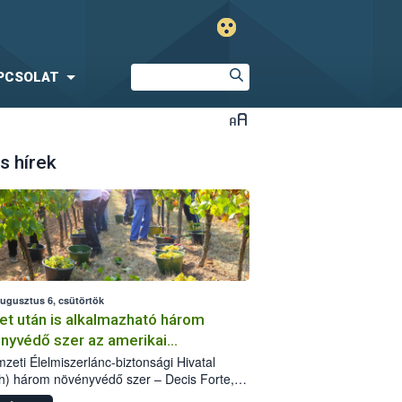
PCSOLAT
s hírek
augusztus 6, csütörtök
et után is alkalmazható három
nyvédő szer az amerikai
őkabóca ellen
zeti Élelmiszerlánc-biztonsági Hivatal
h) három növényvédő szer – Decis Forte,
an 24 EW, Oroganic – engedélyokiratát