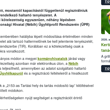
TO
módos
egész
, mostantól kapacitástól függetlenül regisztrálniuk
felha
rendelkező haltartó tenyészetet. A
célja
i kötelezettség egyszerűen, néhány lépésben
lehet
ztonsági Hivatal (Nébih) Ügyfélprofil Rendszerén (ÜPR)
Az Or
felha
terme
ecemberében hatályba lépett módosítása értelmében minden
2026. 
elet alá tartozó haltermelőnek be kell jelentenie tenyészetét,
Kert
 Rendszerbe (TIR). Korábban ez a kötelezettség csak a
taná
okra vonatkozott.
A gri
yományos módon a megyei
kormányhivatalok
járási vagy
formá
elezettség azonban már elektronikus úton, a
Nébih
romlá
 teljesíthető, amennyiben az adatot szolgáltató haltartó
TO
szapo
Ügyfélkapuról
és a regisztráció feltételeiről a hivatkozott
sütög
techni
alapa
 a „2153-as Tartási hely és tartás módosító lap” kitöltésével
higié
mlített módokon.
hőkez
rhetőségeken nyújt segítséget a regisztrációt érintő
tárol
Hivat
a biz