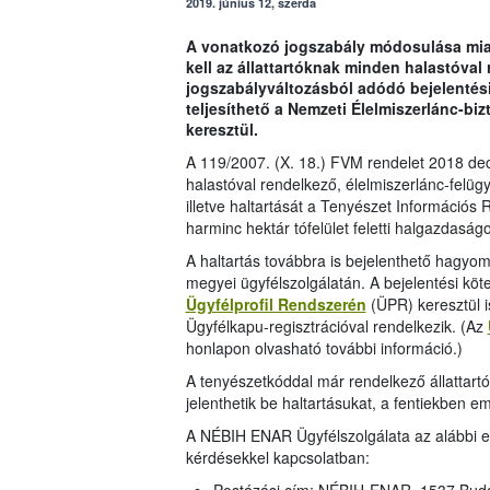
2019. június 12, szerda
A vonatkozó jogszabály módosulása miatt
kell az állattartóknak minden halastóval 
jogszabályváltozásból adódó bejelentés
teljesíthető a Nemzeti Élelmiszerlánc-bi
keresztül.
A 119/2007. (X. 18.) FVM rendelet 2018 d
halastóval rendelkező, élelmiszerlánc-felügy
illetve haltartását a Tenyészet Információs
harminc hektár tófelület feletti halgazdaság
A haltartás továbbra is bejelenthető hag
megyei ügyfélszolgálatán. A bejelentési köt
Ügyfélprofil Rendszerén
(ÜPR) keresztül is
Ügyfélkapu-regisztrációval rendelkezik. (Az
honlapon olvasható további információ.)
A tenyészetkóddal már rendelkező állattartók
jelenthetik be haltartásukat, a fentiekben e
A NÉBIH ENAR Ügyfélszolgálata az alábbi elé
kérdésekkel kapcsolatban: