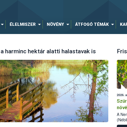
ÉLELMISZER
NÖVÉNY
ÁTFOGÓ TÉMÁK
KA
a harminc hektár alatti halastavak is
Fris
2026. 
Szür
növé
szől
A Nem
(Nébi
Klart