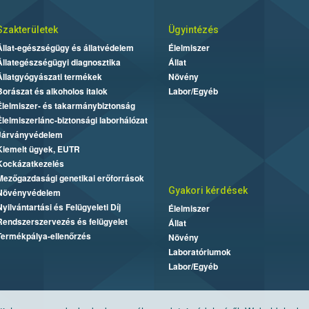
Szakterületek
Ügyintézés
Állat-egészségügy és állatvédelem
Élelmiszer
Állategészségügyi diagnosztika
Állat
Állatgyógyászati termékek
Növény
Borászat és alkoholos italok
Labor/Egyéb
Élelmiszer- és takarmánybiztonság
Élelmiszerlánc-biztonsági laborhálózat
Járványvédelem
Kiemelt ügyek, EUTR
Kockázatkezelés
Mezőgazdasági genetikai erőforrások
Gyakori kérdések
Növényvédelem
Nyilvántartási és Felügyeleti Díj
Élelmiszer
Rendszerszervezés és felügyelet
Állat
Termékpálya-ellenőrzés
Növény
Laboratóriumok
Labor/Egyéb