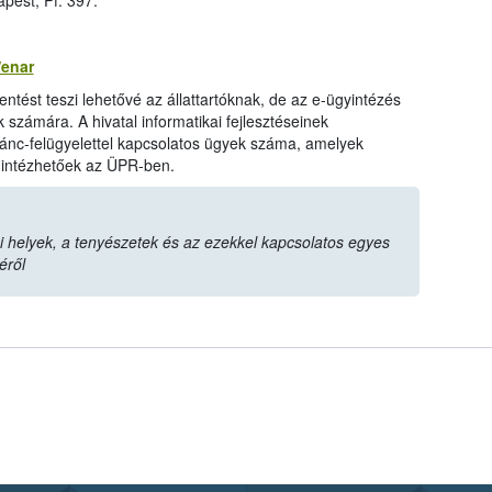
est, Pf. 397.
/enar
tést teszi lehetővé az állattartóknak, de az e-ügyintézés
 számára. A hivatal informatikai fejlesztéseinek
ánc-felügyelettel kapcsolatos ügyek száma, amelyek
 intézhetőek az ÜPR-ben.
i helyek, a tenyészetek és az ezekkel kapcsolatos egyes
éről