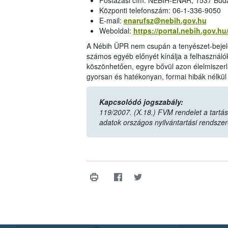
Postázási cím: NÉBIH-ENAR, 1537 Budap
Központi telefonszám: 06-1-336-9050
E-mail:
enarufsz@nebih.gov.hu
Weboldal:
https://portal.nebih.gov.hu
A Nébih ÜPR nem csupán a tenyészet-bejelen
számos egyéb előnyét kínálja a felhasználók
köszönhetően, egyre bővül azon élelmiszerl
gyorsan és hatékonyan, formai hibák nélkül
Kapcsolódó jogszabály:
119/2007. (X.18.) FVM rendelet a tartás
adatok országos nyilvántartási rendszer