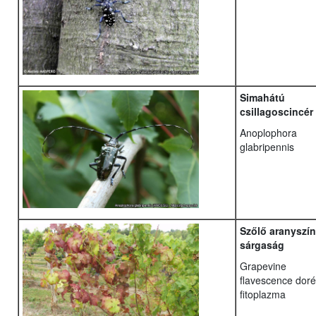
Simahátú
csillagoscincér
Anoplophora
glabripennis
Szőlő aranyszí
sárgaság
Grapevine
flavescence dor
fitoplazma