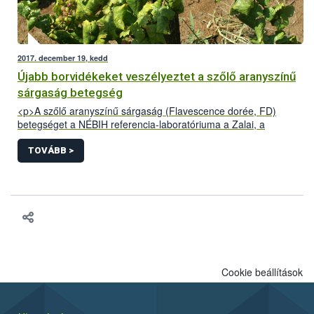
2017. december 19, kedd
Újabb borvidékeket veszélyeztet a szőlő aranyszínű
sárgaság betegség
<p>A szőlő aranyszínű sárgaság (Flavescence dorée, FD)
betegséget a NÉBIH referencia-laboratóriuma a Zalai, a
Badacsonyi, a Móri, a Balatonboglári és a Soproni borvidék után
2017-ben a Neszmélyi, az Etyek-Budai és a Pécsi borvidéken is
TOVÁBB >
azonosította.</p>
Cookie beállítások