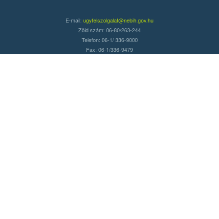
E-mail:
ugyfelszolgalat@nebih.gov.hu
Zöld szám: 06-80/263-244
Telefon: 06-1/ 336-9000
Fax: 06-1/336-9479