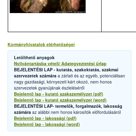
Kormányhivatalok elérhetőségei
Letölthető anyagok
Nyilvántartásba vételi/ Adategyeztetési űrlap
BEJELENTÉSI LAP - kutatás, szakoktatás, szakmai
szervezetek számára
a zárlati és az egyéb, potenciálisan
nagy gazdasági, környezeti kárt okozó, nem honos
szervezetek gyanújának észleléséről
Bejelentő lap - kutató szakszemélyzet (pdf)
Bejelentő lap - kutató szakszemélyzet (word)
BEJELENTÉSI LAP- termelők, forgalmazók, lakosság
számára
az alábbi nem honos károsítók előfordulásáról
Bejelentő lap - lakossági (pdf)
Bejelentő lap - lakossági (word)