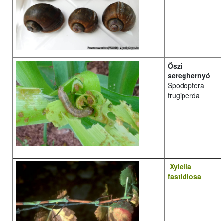
Őszi
sereghernyó
Spodoptera
frugiperda
Xylella
fastidiosa