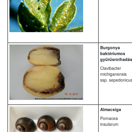
Burgonya
baktériumos
gyűrűsrothadá
Clavibacter
michiganensis
ssp. sepedonicu
Almacsiga
Pomacea
insularum