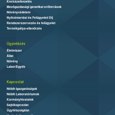
Kockázatkezelés
Mezőgazdasági genetikai erőforrások
Növényvédelem
Nyilvántartási és Felügyeleti Díj
Rendszerszervezés és felügyelet
Termékpálya-ellenőrzés
Ügyintézés
Élelmiszer
Állat
Növény
Labor/Egyéb
Kapcsolat
Nébih Igazgatóságok
Nébih Laboratóriumok
Kormányhivatalok
Sajtókapcsolat
Ügyfélszolgálat