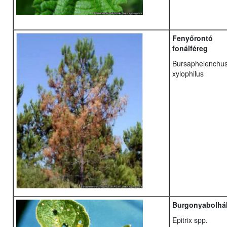
Fenyőrontó
fonálféreg
Bursaphelenchu
xylophilus
Burgonyabolhá
Epitrix spp
.