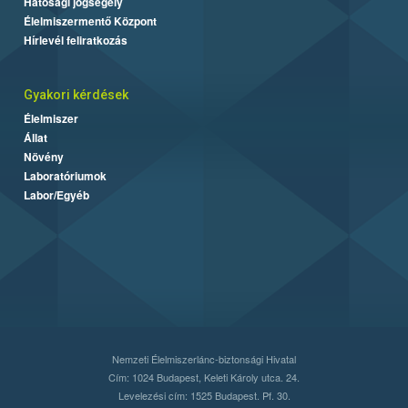
Hatósági jogsegély
Élelmiszermentő Központ
Hírlevél feliratkozás
Gyakori kérdések
Élelmiszer
Állat
Növény
Laboratóriumok
Labor/Egyéb
Nemzeti Élelmiszerlánc-biztonsági Hivatal
Cím: 1024 Budapest, Keleti Károly utca. 24.
Levelezési cím: 1525 Budapest. Pf. 30.