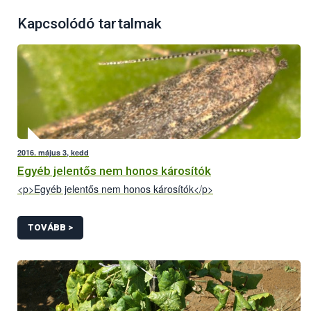
Kapcsolódó tartalmak
2016. május 3, kedd
Egyéb jelentős nem honos károsítók
<p>Egyéb jelentős nem honos károsítók</p>
TOVÁBB >