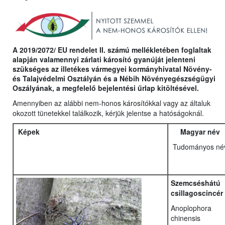
A 2019/2072/ EU rendelet II. számú mellékletében foglaltak
alapján valamennyi zárlati károsító gyanúját jelenteni
szükséges az illetékes vármegyei kormányhivatal Növény-
és Talajvédelmi Osztályán és a Nébih Növényegészségügyi
Oszályának, a megfelelő bejelentési űrlap kitöltésével.
Amennyiben az alábbi nem-honos károsítókkal vagy az általuk
okozott tünetekkel találkozik, kérjük jelentse a hatóságoknál.
Képek
Magyar név
Tudományos né
Szemcséshátú
csillagoscincér
Anoplophora
chinensis