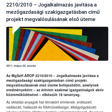
2210/2010 – Jogalkalmazás javítása a
mezőgazdasági szakigazgatásban című
projekt megvalósulásának első üteme
2011. május 25, szerda
Az MgSzH ÁROP 2210/2010 – Jogalkalmazás javítása a
mezőgazdasági szakigazgatásban című projekt
megvalósulásának első üteme befejeződött, amelynek
eredményeként – az érintett szakmai igazgatóságok aktív
közreműködésével – elkészült 18 tananyag.
Az oktatási anyagok hat témakört érintenek: erdészeti;
vadászati, halászati és földművelésügyi; állatgyógyászati;