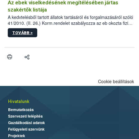
Az ebek viselkedésének megítélésében jártas
szakértők listája
A kedvtelésből tartott állatok tartásáról és forgalmazásáról szóló
41/2010. (II. 26.) Korm.rendelet szabályozza az eb okozta fizikai
sérülés, illetve ennek veszélye keletkezésekor felmerülő
TOVÁBB >
hatósági feladatokat, valamint a veszélyes eb tartását és annak
engedélyezését. Ezen eljárások során szükség esetén be kell
vonni az ebek viselkedésének megítélésében jártas szakértőt.
Cookie beállítások
Hivatalunk
Bemutatkozás
Szervezeti felépítés
Gazdálkodási adatok
Felügyeleti szervünk
Projektek