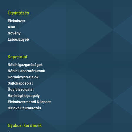
Ügyintézés
Élelmiszer
Állat
Növény
Labor/Egyéb
Kapcsolat
Nébih Igazgatóságok
Nébih Laboratóriumok
Kormányhivatalok
Sajtókapcsolat
Ügyfélszolgálat
Hatósági jogsegély
Élelmiszermentő Központ
Hírlevél feliratkozás
Gyakori kérdések