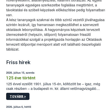
növényvédelmi; állattenyésztési; valamint borászati. Az egyes
tananyagok egységes szerkezetbe foglalása megtörtént, a
távoktatási és szóbeli képzések előkészítése pedig folyamatban
van.
A kész tananyagok szakmai és több szintű vezetői jóváhagyása
szintén lezárult, így hamarosan megkezdődhet a szervezett
oktatások lebonyolítása. A hagyományos képzések tervezett
ütemezéséről (helyszín, időpont) folyamatosan frissülő
információkkal szolgál a projektgazda honlapján az Oktatások
tervezett időpontjai menüpont alatt volt található összefoglaló
táblázat.
Friss hírek
2026. július 15, szerda
125 éve történt
125 évvel ezelőtt 1901. július 15-én, költözött be – igaz, még
csak részben – a budapesti m. kir. állami vetőmagvizsgáló
állomás a Kis Rókus utca 15. szám alatti, Czigler Győző által
TOVÁBB >
tervezett új épületébe.
2026. július 6, hétfő