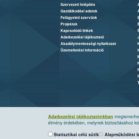
Szervezeti felépítés
Gazdálkodási adatok
Felügyeleti szervünk
Projektek
Kapcsolódó linkek
Adatkezelési tájékoztató
Akadálymentességi nyilatkozat
Üzemeltetési információ
Adatkezelési tájékoztatónkban
megismerheti
élmény érdekében, melynek biztosításához kér
Statisztikai célú sütik
Alapműködést biz