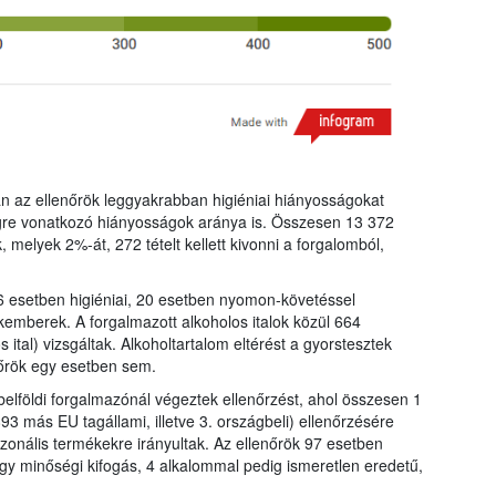
n az ellenőrök leggyakrabban higiéniai hiányosságokat
gre vonatkozó hiányosságok aránya is. Összesen 13 372
ek, melyek 2%-át, 272 tételt kellett kivonni a forgalomból,
6 esetben higiéniai, 20 esetben nyomon-követéssel
kemberek. A forgalmazott alkoholos italok közül 664
 ital) vizsgáltak. Alkoholtartalom eltérést a gyorstesztek
nőrök egy esetben sem.
lföldi forgalmazónál végeztek ellenőrzést, ahol összesen 1
93 más EU tagállami, illetve 3. országbeli) ellenőrzésére
zezonális termékekre irányultak. Az ellenőrök 97 esetben
vagy minőségi kifogás, 4 alkalommal pedig ismeretlen eredetű,