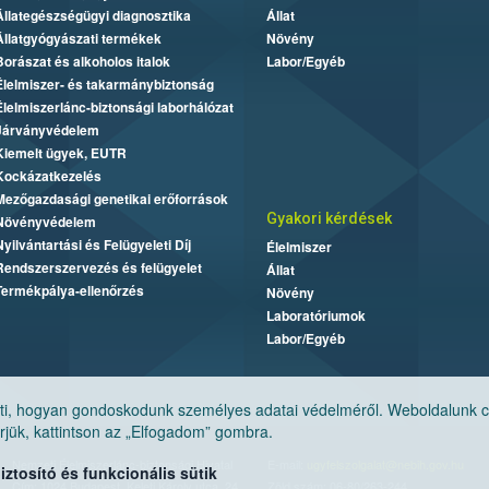
Állategészségügyi diagnosztika
Állat
Állatgyógyászati termékek
Növény
Borászat és alkoholos italok
Labor/Egyéb
Élelmiszer- és takarmánybiztonság
Élelmiszerlánc-biztonsági laborhálózat
Járványvédelem
Kiemelt ügyek, EUTR
Kockázatkezelés
Mezőgazdasági genetikai erőforrások
Gyakori kérdések
Növényvédelem
Nyilvántartási és Felügyeleti Díj
Élelmiszer
Rendszerszervezés és felügyelet
Állat
Termékpálya-ellenőrzés
Növény
Laboratóriumok
Labor/Egyéb
, hogyan gondoskodunk személyes adatai védelméről. Weboldalunk cook
jük, kattintson az „Elfogadom” gombra.
Nemzeti Élelmiszerlánc-biztonsági Hivatal
E-mail:
ugyfelszolgalat@nebih.gov.hu
tosító és funkcionális sütik
Cím: 1024 Budapest, Keleti Károly utca. 24.
Zöld szám: 06-80/263-244