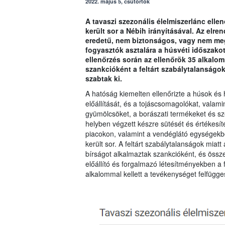
2022. május 5, csütörtök
A tavaszi szezonális élelmiszerlánc ellen
került sor a Nébih irányításával. Az elre
eredetű, nem biztonságos, vagy nem meg
fogyasztók asztalára a húsvéti időszak
ellenőrzés során az ellenőrök 35 alkalom
szankcióként a feltárt szabálytalanságok
szabtak ki.
A hatóság kiemelten ellenőrizte a húsok és
előállítását, és a tojáscsomagolókat, valami
gyümölcsöket, a borászati termékeket és sze
helyben végzett készre sütését és értékesít
piacokon, valamint a vendéglátó egységekb
került sor. A feltárt szabálytalanságok miat
bírságot alkalmaztak szankcióként, és össze
előállító és forgalmazó létesítményekben a f
alkalommal kellett a tevékenységet felfügge