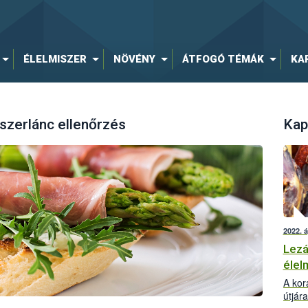
ÉLELMISZER
NÖVÉNY
ÁTFOGÓ TÉMÁK
KA
iszerlánc ellenőrzés
Kap
2022. á
Lezá
élel
A kor
útjár