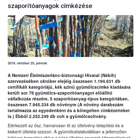
szaporítóanyagok címkézése
2019. október 25, péntek
A Nemzeti Élelmiszerlánc-biztonsági Hivatal (Nébih)
szervezésében október elejéig összesen 1.194.631 db
certifikált kategóriájú, kék színű gyümölcscímke kiadására
került sor 78 gyümölcs-szaporítóanyagot előállító
vállalkozás részére, 5 szaporítóanyag-típus kategóriában,
összesen 7.945.334 db növényre (A növény darabszám
tartalmazza az egyedenként és a kötegelten címkézetteket
is.) Ebből 2.252.249 db volt a gyümölcsoltvány.
Elérkezett az ősz, hamarosan itt az ültetvény-telepítési és a
kiskerti ültetési szezon. A gyümölcsfaiskolákban a jellemzően
kétéves termelési ciklus a kész ültetési anyagok kitermelésével,