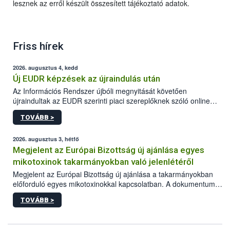
lesznek az erről készült összesített tájékoztató adatok.
Friss hírek
2026. augusztus 4, kedd
Új EUDR képzések az újraindulás után
Az Információs Rendszer újbóli megnyitását követően
újraindultak az EUDR szerinti piaci szereplőknek szóló online
képzések.
TOVÁBB >
2026. augusztus 3, hétfő
Megjelent az Európai Bizottság új ajánlása egyes
mikotoxinok takarmányokban való jelenlétéről
Megjelent az Európai Bizottság új ajánlása a takarmányokban
előforduló egyes mikotoxinokkal kapcsolatban. A dokumentum
2027-től új irányértékek alkalmazását írja elő, és a jelenleg
TOVÁBB >
hatályos uniós ajánlások helyébe lép.