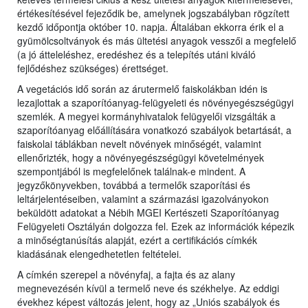
értékesítésével fejeződik be, amelynek jogszabályban rögzített
kezdő időpontja október 10. napja. Általában ekkorra érik el a
gyümölcsoltványok és más ültetési anyagok vesszői a megfelelő
(a jó átteleléshez, eredéshez és a telepítés utáni kiváló
fejlődéshez szükséges) érettséget.
A vegetációs idő során az árutermelő faiskolákban idén is
lezajlottak a szaporítóanyag-felügyeleti és növényegészségügyi
szemlék. A megyei kormányhivatalok felügyelői vizsgálták a
szaporítóanyag előállítására vonatkozó szabályok betartását, a
faiskolai táblákban nevelt növények minőségét, valamint
ellenőrizték, hogy a növényegészségügyi követelmények
szempontjából is megfelelőnek találnak-e mindent. A
jegyzőkönyvekben, továbbá a termelők szaporítási és
leltárjelentéseiben, valamint a származási igazolványokon
beküldött adatokat a Nébih MGEI Kertészeti Szaporítóanyag
Felügyeleti Osztályán dolgozza fel. Ezek az információk képezik
a minőségtanúsítás alapját, ezért a certifikációs címkék
kiadásának elengedhetetlen feltételei.
A címkén szerepel a növényfaj, a fajta és az alany
megnevezésén kívül a termelő neve és székhelye. Az eddigi
évekhez képest változás jelent, hogy az „Uniós szabályok és