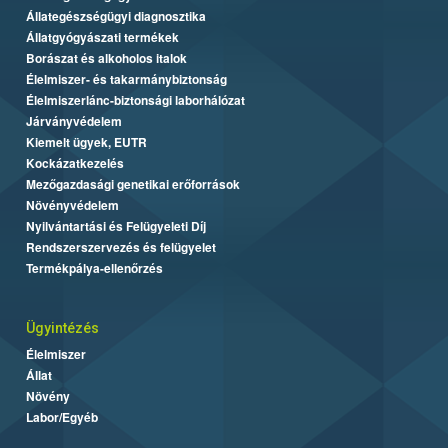
Állategészségügyi diagnosztika
Állatgyógyászati termékek
Borászat és alkoholos italok
Élelmiszer- és takarmánybiztonság
Élelmiszerlánc-biztonsági laborhálózat
Járványvédelem
Kiemelt ügyek, EUTR
Kockázatkezelés
Mezőgazdasági genetikai erőforrások
Növényvédelem
Nyilvántartási és Felügyeleti Díj
Rendszerszervezés és felügyelet
Termékpálya-ellenőrzés
Ügyintézés
Élelmiszer
Állat
Növény
Labor/Egyéb