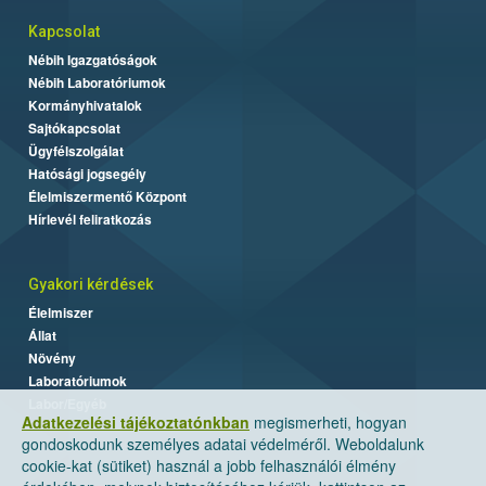
Kapcsolat
Nébih Igazgatóságok
Nébih Laboratóriumok
Kormányhivatalok
Sajtókapcsolat
Ügyfélszolgálat
Hatósági jogsegély
Élelmiszermentő Központ
Hírlevél feliratkozás
Gyakori kérdések
Élelmiszer
Állat
Növény
Laboratóriumok
Labor/Egyéb
Adatkezelési tájékoztatónkban
megismerheti, hogyan
gondoskodunk személyes adatai védelméről. Weboldalunk
cookie-kat (sütiket) használ a jobb felhasználói élmény