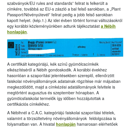
szabványok/EU rules and standards” felirat is felkerült a
címkére, továbbá az EU-s zászló a bal felső sarokban, a „Plant
Passport/Növényútevél” felirat pedig a jobb felső sarokban
kapott helyet. (kép.1.) Az idei évben történt formai változásokról
egy korábbi közleményünkben adtunk tájékoztatást
a Nébih
honlapján
.
A certifikált kategóriájú, kék színű gyümölcscímkék
elkészítéséről a Nébih gondoskodik. A korábbi évekhez
hasonlóan a szaporítási jelentésekben szereplő, ellenőrzött
faiskolai növényállományok adatainak rögzítése már májusban
megkezdődött, majd a címkézési adatállományok felvitele is
megtörtént augusztus és szeptember hónapban. A
gyümölcsfaiskolai termelők így időben hozzájutottak a
certifikációs címkékhez.
A Nébihnél a C.A.C. kategóriájú faiskolai szaporítási tételek,
valamint a törzsültetvény növényállományok feldolgozása is
folyamatban van. A hivatal
honlapján
hamarosan elérhetőek