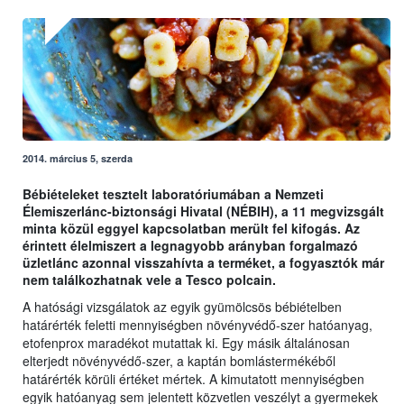
2014. március 5, szerda
Bébiételeket tesztelt laboratóriumában a Nemzeti
Élemiszerlánc-biztonsági Hivatal (NÉBIH), a 11 megvizsgált
minta közül eggyel kapcsolatban merült fel kifogás. Az
érintett élelmiszert a legnagyobb arányban forgalmazó
üzletlánc azonnal visszahívta a terméket, a fogyasztók már
nem találkozhatnak vele a Tesco polcain.
A hatósági vizsgálatok az egyik gyümölcsös bébiételben
határérték feletti mennyiségben növényvédő-szer hatóanyag,
etofenprox maradékot mutattak ki. Egy másik általánosan
elterjedt növényvédő-szer, a kaptán bomlástermékéből
határérték körüli értéket mértek. A kimutatott mennyiségben
egyik hatóanyag sem jelentett közvetlen veszélyt a gyermekek