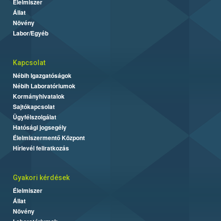
Élelmiszer
Állat
Növény
Labor/Egyéb
Kapcsolat
Nébih Igazgatóságok
Nébih Laboratóriumok
Kormányhivatalok
Sajtókapcsolat
Ügyfélszolgálat
Hatósági jogsegély
Élelmiszermentő Központ
Hírlevél feliratkozás
Gyakori kérdések
Élelmiszer
Állat
Növény