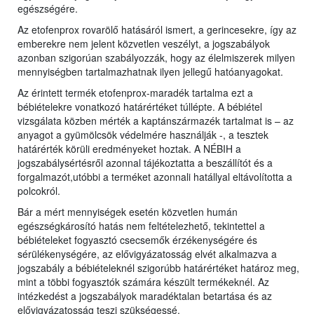
egészségére.
Az etofenprox rovarölő hatásáról ismert, a gerincesekre, így az
emberekre nem jelent közvetlen veszélyt, a jogszabályok
azonban szigorúan szabályozzák, hogy az élelmiszerek milyen
mennyiségben tartalmazhatnak ilyen jellegű hatóanyagokat.
Az érintett termék etofenprox-maradék tartalma ezt a
bébiételekre vonatkozó határértéket túllépte. A bébiétel
vizsgálata közben mérték a kaptánszármazék tartalmat is – az
anyagot a gyümölcsök védelmére használják -, a tesztek
határérték körüli eredményeket hoztak. A NÉBIH a
jogszabálysértésről azonnal tájékoztatta a beszállítót és a
forgalmazót,utóbbi a terméket azonnali hatállyal eltávolította a
polcokról.
Bár a mért mennyiségek esetén közvetlen humán
egészségkárosító hatás nem feltételezhető, tekintettel a
bébiételeket fogyasztó csecsemők érzékenységére és
sérülékenységére, az elővigyázatosság elvét alkalmazva a
jogszabály a bébiételeknél szigorúbb határértéket határoz meg,
mint a többi fogyasztók számára készült termékeknél. Az
intézkedést a jogszabályok maradéktalan betartása és az
elővigyázatosság teszi szükségessé.