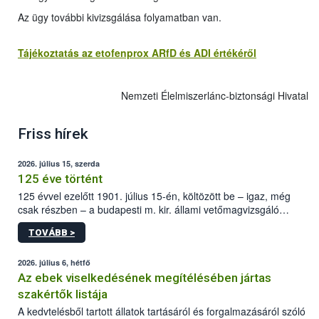
Az ügy további kivizsgálása folyamatban van.
Tájékoztatás az etofenprox ARfD és ADI értékéről
Nemzeti Élelmiszerlánc-biztonsági Hivatal
Friss hírek
2026. július 15, szerda
125 éve történt
125 évvel ezelőtt 1901. július 15-én, költözött be – igaz, még
csak részben – a budapesti m. kir. állami vetőmagvizsgáló
állomás a Kis Rókus utca 15. szám alatti, Czigler Győző által
TOVÁBB >
tervezett új épületébe.
2026. július 6, hétfő
Az ebek viselkedésének megítélésében jártas
szakértők listája
A kedvtelésből tartott állatok tartásáról és forgalmazásáról szóló