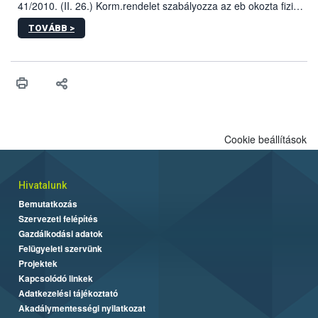
41/2010. (II. 26.) Korm.rendelet szabályozza az eb okozta fizikai
sérülés, illetve ennek veszélye keletkezésekor felmerülő
TOVÁBB >
hatósági feladatokat, valamint a veszélyes eb tartását és annak
engedélyezését. Ezen eljárások során szükség esetén be kell
vonni az ebek viselkedésének megítélésében jártas szakértőt.
Cookie beállítások
Hivatalunk
Bemutatkozás
Szervezeti felépítés
Gazdálkodási adatok
Felügyeleti szervünk
Projektek
Kapcsolódó linkek
Adatkezelési tájékoztató
Akadálymentességi nyilatkozat