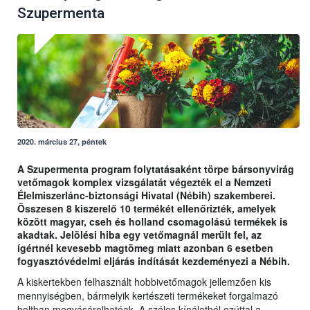
Szupermenta
2020. március 27, péntek
A Szupermenta program folytatásaként törpe bársonyvirág
vetőmagok komplex vizsgálatát végezték el a Nemzeti
Élelmiszerlánc-biztonsági Hivatal (Nébih) szakemberei.
Összesen 8 kiszerelő 10 termékét ellenőrizték, amelyek
között magyar, cseh és holland csomagolású termékek is
akadtak. Jelölési hiba egy vetőmagnál merült fel, az
ígértnél kevesebb magtömeg miatt azonban 6 esetben
fogyasztóvédelmi eljárás indítását kezdeményezi a Nébih.
A kiskertekben felhasznált hobbivetőmagok jellemzően kis
mennyiségben, bármelyik kertészeti termékeket forgalmazó
boltban megvásárolhatóak. A széles kínálatból ezúttal a