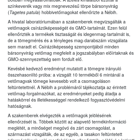
színkeverék vagy mix megnevezésű törpe bársonyvirág
(
Tagetes patula
) hobbivetőmagokat ellenőrizte a Nébih.
A hivatal laboratóriumában a szakemberek megvizsgálták a
vetőmagok csírázóképességét és GMO-tartalmát. Ezen felül
ellenőrizték a termékek tisztaságát és idegenmag-tartalmát is,
de a tömegmérés és a tényleges mag-darabszám vizsgálata
sem maradt el. Csírázóképesség szempontjából minden
bársonyvirág vetőmag megfelelt a jogszabályban előírtaknak és
GMO-szennyezettség sem fordult elő.
Kevésbé kedvező eredményt mutatott a tömegre irányuló
összehasonlító próba: a vizsgált 10 termékből 6 mintánál a
vetőmagvak tömege kevesebb volt a csomagoláson
feltüntetettnél. A Nébih a problémáról tájékoztatja az érintett
vetőmag-forgalmazókat, az eredményeket pedig átadja a
hatáskörrel és illetékességgel rendelkező fogyasztóvédelmi
hatóságnak.
A szakemberek elvégezték a vetőmagok jelölésének
ellenőrzését is. Többek között az alapvető termékinformáció
meglétét, a minőséget megóvó és zárt csomagolást, a
származást vizsgálták, de az egyéb, a tasakon feltüntetett