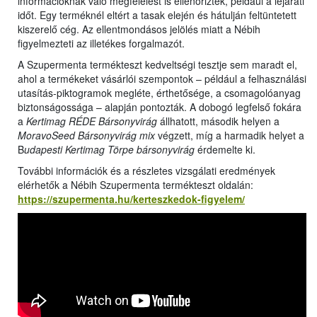
információknak való megfelelést is ellenőrizték, például a lejárati
időt. Egy terméknél eltért a tasak elején és hátulján feltüntetett
kiszerelő cég. Az ellentmondásos jelölés miatt a Nébih
figyelmezteti az illetékes forgalmazót.
A Szupermenta termékteszt kedveltségi tesztje sem maradt el,
ahol a termékeket vásárlói szempontok – például a felhasználási
utasítás-piktogramok megléte, érthetősége, a csomagolóanyag
biztonságossága – alapján pontozták. A dobogó legfelső fokára
a
Kertimag RÉDE Bársonyvirág
állhatott, második helyen a
MoravoSeed Bársonyvirág mix
végzett, míg a harmadik helyet a
B
udapesti Kertimag Törpe bársonyvirág
érdemelte ki.
További információk és a részletes vizsgálati eredmények
elérhetők a Nébih Szupermenta termékteszt oldalán:
https://szupermenta.hu/kerteszkedok-figyelem/