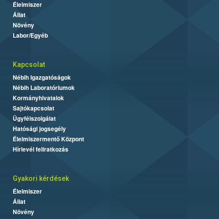
Élelmiszer
Állat
Növény
Labor/Egyéb
Kapcsolat
Nébih Igazgatóságok
Nébih Laboratóriumok
Kormányhivatalok
Sajtókapcsolat
Ügyfélszolgálat
Hatósági jogsegély
Élelmiszermentő Központ
Hírlevél feliratkozás
Gyakori kérdések
Élelmiszer
Állat
Növény