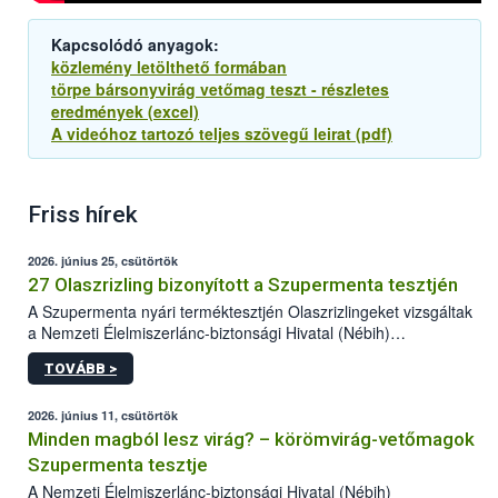
Kapcsolódó anyagok:
közlemény letölthető formában
törpe bársonyvirág vetőmag teszt - részletes
eredmények (excel)
A videóhoz tartozó teljes szövegű leirat (pdf)
Friss hírek
2026. június 25, csütörtök
27 Olaszrizling bizonyított a Szupermenta tesztjén
A Szupermenta nyári terméktesztjén Olaszrizlingeket vizsgáltak
a Nemzeti Élelmiszerlánc-biztonsági Hivatal (Nébih)
szakemberei. Összesen 27 bor került „nagyító alá”, melyek az
TOVÁBB >
élelmiszerbiztonsági és -minőségi vizsgálatok, valamint a
jelölés-ellenőrzés szempontjából is megfeleltek. A kedveltségi
vizsgálaton az is kiderült, melyek a kóstolók által
2026. június 11, csütörtök
legkedveltebbnek ítélt Olaszrizlingek.
Minden magból lesz virág? – körömvirág-vetőmagok
Szupermenta tesztje
A Nemzeti Élelmiszerlánc-biztonsági Hivatal (Nébih)