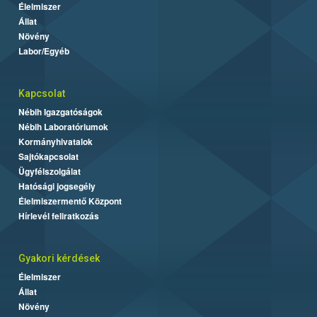
Élelmiszer
Állat
Növény
Labor/Egyéb
Kapcsolat
Nébih Igazgatóságok
Nébih Laboratóriumok
Kormányhivatalok
Sajtókapcsolat
Ügyfélszolgálat
Hatósági jogsegély
Élelmiszermentő Központ
Hírlevél feliratkozás
Gyakori kérdések
Élelmiszer
Állat
Növény