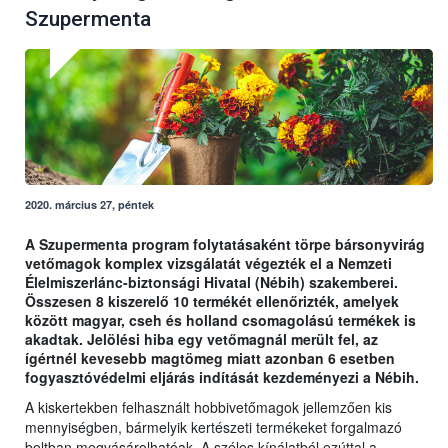
Szupermenta
2020. március 27, péntek
A Szupermenta program folytatásaként törpe bársonyvirág
vetőmagok komplex vizsgálatát végezték el a Nemzeti
Élelmiszerlánc-biztonsági Hivatal (Nébih) szakemberei.
Összesen 8 kiszerelő 10 termékét ellenőrizték, amelyek
között magyar, cseh és holland csomagolású termékek is
akadtak. Jelölési hiba egy vetőmagnál merült fel, az
ígértnél kevesebb magtömeg miatt azonban 6 esetben
fogyasztóvédelmi eljárás indítását kezdeményezi a Nébih.
A kiskertekben felhasznált hobbivetőmagok jellemzően kis
mennyiségben, bármelyik kertészeti termékeket forgalmazó
boltban megvásárolhatóak. A széles kínálatból ezúttal a