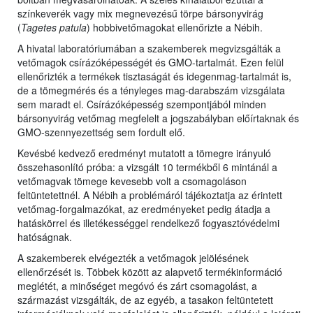
színkeverék vagy mix megnevezésű törpe bársonyvirág
(
Tagetes patula
) hobbivetőmagokat ellenőrizte a Nébih.
A hivatal laboratóriumában a szakemberek megvizsgálták a
vetőmagok csírázóképességét és GMO-tartalmát. Ezen felül
ellenőrizték a termékek tisztaságát és idegenmag-tartalmát is,
de a tömegmérés és a tényleges mag-darabszám vizsgálata
sem maradt el. Csírázóképesség szempontjából minden
bársonyvirág vetőmag megfelelt a jogszabályban előírtaknak és
GMO-szennyezettség sem fordult elő.
Kevésbé kedvező eredményt mutatott a tömegre irányuló
összehasonlító próba: a vizsgált 10 termékből 6 mintánál a
vetőmagvak tömege kevesebb volt a csomagoláson
feltüntetettnél. A Nébih a problémáról tájékoztatja az érintett
vetőmag-forgalmazókat, az eredményeket pedig átadja a
hatáskörrel és illetékességgel rendelkező fogyasztóvédelmi
hatóságnak.
A szakemberek elvégezték a vetőmagok jelölésének
ellenőrzését is. Többek között az alapvető termékinformáció
meglétét, a minőséget megóvó és zárt csomagolást, a
származást vizsgálták, de az egyéb, a tasakon feltüntetett