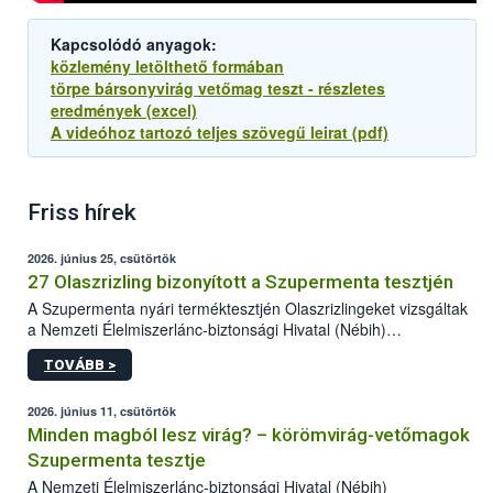
Kapcsolódó anyagok:
közlemény letölthető formában
törpe bársonyvirág vetőmag teszt - részletes
eredmények (excel)
A videóhoz tartozó teljes szövegű leirat (pdf)
Friss hírek
2026. június 25, csütörtök
27 Olaszrizling bizonyított a Szupermenta tesztjén
A Szupermenta nyári terméktesztjén Olaszrizlingeket vizsgáltak
a Nemzeti Élelmiszerlánc-biztonsági Hivatal (Nébih)
szakemberei. Összesen 27 bor került „nagyító alá”, melyek az
TOVÁBB >
élelmiszerbiztonsági és -minőségi vizsgálatok, valamint a
jelölés-ellenőrzés szempontjából is megfeleltek. A kedveltségi
vizsgálaton az is kiderült, melyek a kóstolók által
2026. június 11, csütörtök
legkedveltebbnek ítélt Olaszrizlingek.
Minden magból lesz virág? – körömvirág-vetőmagok
Szupermenta tesztje
A Nemzeti Élelmiszerlánc-biztonsági Hivatal (Nébih)