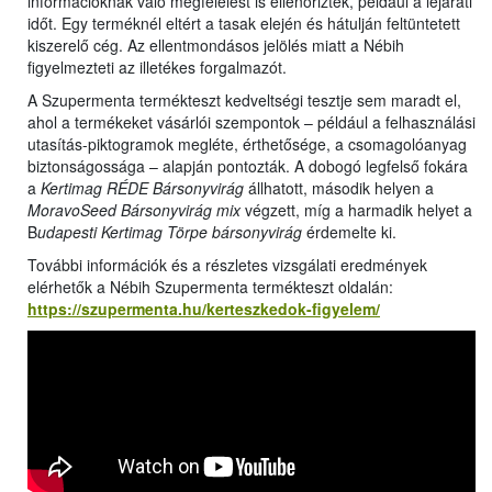
információknak való megfelelést is ellenőrizték, például a lejárati
időt. Egy terméknél eltért a tasak elején és hátulján feltüntetett
kiszerelő cég. Az ellentmondásos jelölés miatt a Nébih
figyelmezteti az illetékes forgalmazót.
A Szupermenta termékteszt kedveltségi tesztje sem maradt el,
ahol a termékeket vásárlói szempontok – például a felhasználási
utasítás-piktogramok megléte, érthetősége, a csomagolóanyag
biztonságossága – alapján pontozták. A dobogó legfelső fokára
a
Kertimag RÉDE Bársonyvirág
állhatott, második helyen a
MoravoSeed Bársonyvirág mix
végzett, míg a harmadik helyet a
B
udapesti Kertimag Törpe bársonyvirág
érdemelte ki.
További információk és a részletes vizsgálati eredmények
elérhetők a Nébih Szupermenta termékteszt oldalán:
https://szupermenta.hu/kerteszkedok-figyelem/