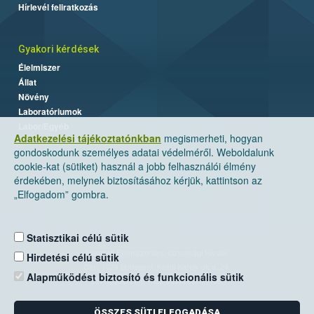
Hírlevél feliratkozás
Gyakori kérdések
Élelmiszer
Állat
Növény
Laboratóriumok
Labor/Egyéb
Adatkezelési tájékoztatónkban
megismerheti, hogyan
gondoskodunk személyes adatai védelméről. Weboldalunk
cookie-kat (sütiket) használ a jobb felhasználói élmény
érdekében, melynek biztosításához kérjük, kattintson az
„Elfogadom” gombra.
Statisztikai célú sütik
Nemzeti Élelmiszerlánc-biztonsági Hivatal
Hirdetési célú sütik
Cím: 1024 Budapest, Keleti Károly utca. 24.
Alapműködést biztosító és funkcionális sütik
Levelezési cím: 1525 Budapest. Pf. 30.
ÖSSZES SÜTI ELFOGADÁSA