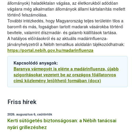
állományok) haladéktalan vágása, az életkorukból adódóan
vágásra még alkalmatlan állományok állami kártalanítás mellett
történő felszámolása.
További intézkedés, hogy Magyarország teljes területén tilos a
baromfi és más, fogságban tartott madarak vásárokba történő
bevitele, valamint díszmadár- és galamb kiállítások tartása.
A hatályos előírásokról és az aktuális madárinfluenza-
járványhelyzetről a Nébih tematikus aloldalán tájékozódhatnak:
https://portal.nebih.gov.hu/madarinfluenza
Kapcsolódó anyagok:
Baranya vármegyét is elérte a madárinfluenza, újabb
szigorításokat vezetett be az országos főállatorvos
című közlemény letölthető formában (docx)
Friss hírek
2026. augusztus 6, csütörtök
Kerti sütögetés biztonságosan: a Nébih tanácsai
nyári grillezéshez