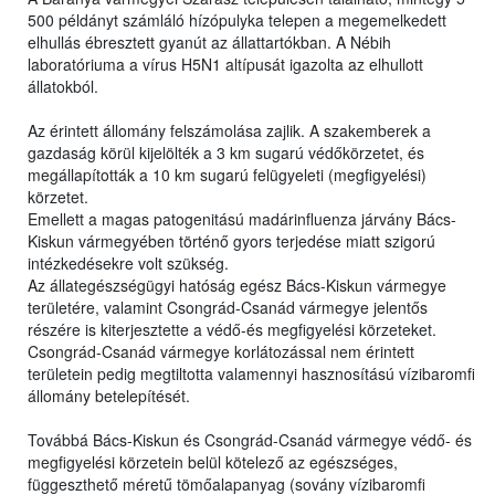
500 példányt számláló hízópulyka telepen a megemelkedett
elhullás ébresztett gyanút az állattartókban. A Nébih
laboratóriuma a vírus H5N1 altípusát igazolta az elhullott
állatokból.
Az érintett állomány felszámolása zajlik. A szakemberek a
gazdaság körül kijelölték a 3 km sugarú védőkörzetet, és
megállapították a 10 km sugarú felügyeleti (megfigyelési)
körzetet.
Emellett a magas patogenitású madárinfluenza járvány Bács-
Kiskun vármegyében történő gyors terjedése miatt szigorú
intézkedésekre volt szükség.
Az állategészségügyi hatóság egész Bács-Kiskun vármegye
területére, valamint Csongrád-Csanád vármegye jelentős
részére is kiterjesztette a védő-és megfigyelési körzeteket.
Csongrád-Csanád vármegye korlátozással nem érintett
területein pedig megtiltotta valamennyi hasznosítású vízibaromfi
állomány betelepítését.
Továbbá Bács-Kiskun és Csongrád-Csanád vármegye védő- és
megfigyelési körzetein belül kötelező az egészséges,
függeszthető méretű tömőalapanyag (sovány vízibaromfi