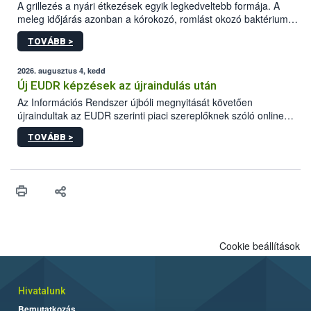
A grillezés a nyári étkezések egyik legkedveltebb formája. A
meleg időjárás azonban a kórokozó, romlást okozó baktériumok
gyorsabb szaporodásának is kedvez. A szabadtéri sütögetés
TOVÁBB >
ezért nem csupán a megfelelő sütési technikáról szól: legalább
ilyen fontos az alapanyagok biztonságos kezelése, az alapvető
higiéniai szabályok betartása, a megfelelő hőkezelés, valamint a
2026. augusztus 4, kedd
maradékok szakszerű tárolása. A Nemzeti Élelmiszerlánc-
Új EUDR képzések az újraindulás után
biztonsági Hivatal (Nébih) Oktatási Programja összegyűjtötte a
Az Információs Rendszer újbóli megnyitását követően
biztonságos grillezés legfontosabb tudnivalóit.
újraindultak az EUDR szerinti piaci szereplőknek szóló online
képzések.
TOVÁBB >
Cookie beállítások
Hivatalunk
Bemutatkozás