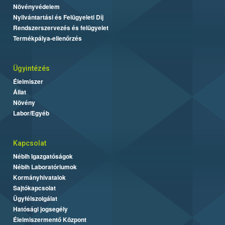
Növényvédelem
Nyilvántartási és Felügyeleti Díj
Rendszerszervezés és felügyelet
Termékpálya-ellenőrzés
Ügyintézés
Élelmiszer
Állat
Növény
Labor/Egyéb
Kapcsolat
Nébih Igazgatóságok
Nébih Laboratóriumok
Kormányhivatalok
Sajtókapcsolat
Ügyfélszolgálat
Hatósági jogsegély
Élelmiszermentő Központ