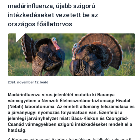
madárinfluenza, újabb szigorú
intézkedéseket vezetett be az
országos főállatorvos
2024. november 12, kedd
Madárinfluenza vírus jelenlétét mutatta ki Baranya
vármegyében a Nemzeti Élelmiszerlánc-biztonsági Hivatal
(Nébih) laboratóriuma. Az érintett állomány felszámolása és
a járványügyi nyomozás folyamatban van. Ezenfelül a
jelenlegi járványhelyzet miatt Bács-Kiskun és Csongrád-
Csanád vármegyékben szigorú intézkedéseket rendelt el a
hatóság.
A Baranya vármegyei Szárász településen található, mintegy 5