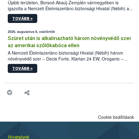
Újabb területen, Borsod-Abaúj-Zemplén vármegyében is
igazolta a Nemzeti Élelmiszerlánc-biztonsági Hivatal (Nébih) a
kőrisrontó karcsúdíszbogár (Agrilus planipennis) jelenlétét. A
TOVÁBB >
kártevőt nem csak színcsapdában találták meg, de már fertőzött
fában is azonosították. A növényvédelmi szakemberek folytatják
az intenzív felderítést, emellett az intézkedéseket a szlovák
2026. augusztus 6, csütörtök
hatósággal is összehangolják a terjedés megállítása érdekében.
Szüret után is alkalmazható három növényvédő szer
az amerikai szőlőkabóca ellen
A Nemzeti Élelmiszerlánc-biztonsági Hivatal (Nébih) három
növényvédő szer – Decis Forte, Klartan 24 EW, Oroganic –
engedélyokiratát módosította, így azok a szüretet követően,
TOVÁBB >
egészen a vesszőérettség (BBCH 91) stádiumáig
felhasználhatóak a szőlőben. A kiterjesztések célja, hogy a korai
érésű szőlőkben is legyen lehetőség a károsító elleni további
védekezésre. Az Oroganic készítmény kis kiszerelésben kiskerti
felhasználók számára is elérhető és ökológiai termesztésben is
engedélyezett.
Cookie beállítások
Hivatalunk