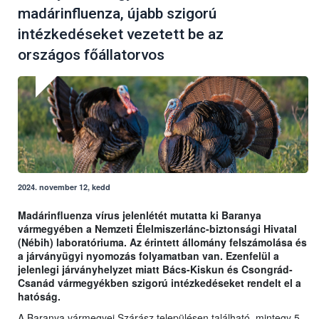
madárinfluenza, újabb szigorú
intézkedéseket vezetett be az
országos főállatorvos
2024. november 12, kedd
Madárinfluenza vírus jelenlétét mutatta ki Baranya
vármegyében a Nemzeti Élelmiszerlánc-biztonsági Hivatal
(Nébih) laboratóriuma. Az érintett állomány felszámolása és
a járványügyi nyomozás folyamatban van. Ezenfelül a
jelenlegi járványhelyzet miatt Bács-Kiskun és Csongrád-
Csanád vármegyékben szigorú intézkedéseket rendelt el a
hatóság.
A Baranya vármegyei Szárász településen található, mintegy 5