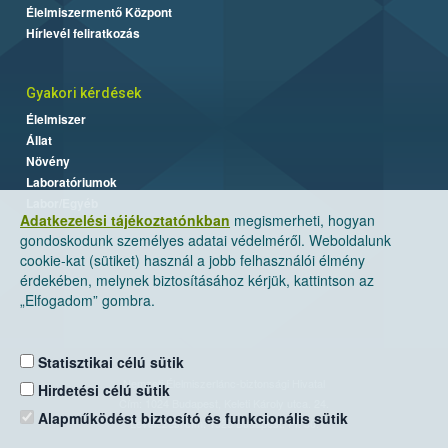
Élelmiszermentő Központ
Hírlevél feliratkozás
Gyakori kérdések
Élelmiszer
Állat
Növény
Laboratóriumok
Labor/Egyéb
Adatkezelési tájékoztatónkban
megismerheti, hogyan
gondoskodunk személyes adatai védelméről. Weboldalunk
cookie-kat (sütiket) használ a jobb felhasználói élmény
érdekében, melynek biztosításához kérjük, kattintson az
„Elfogadom” gombra.
Statisztikai célú sütik
Nemzeti Élelmiszerlánc-biztonsági Hivatal
Hirdetési célú sütik
Cím: 1024 Budapest, Keleti Károly utca. 24.
Alapműködést biztosító és funkcionális sütik
Levelezési cím: 1525 Budapest. Pf. 30.