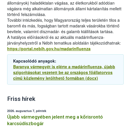
állományok) haladéktalan vágása, az életkorukból adódóan
vágásra még alkalmatlan állományok állami kártalanítás mellett
történő felszámolása.
További intézkedés, hogy Magyarország teljes területén tilos a
baromfi és más, fogságban tartott madarak vásárokba történő
bevitele, valamint díszmadár- és galamb kiállítások tartása.
A hatályos előírásokról és az aktuális madárinfluenza-
járványhelyzetről a Nébih tematikus aloldalán tájékozódhatnak:
https://portal.nebih.gov.hu/madarinfluenza
Kapcsolódó anyagok:
Baranya vármegyét is elérte a madárinfluenza, újabb
szigorításokat vezetett be az országos főállatorvos
című közlemény letölthető formában (docx)
Friss hírek
2026. augusztus 7, péntek
Újabb vármegyében jelent meg a kőrisrontó
karcsúdíszbogár