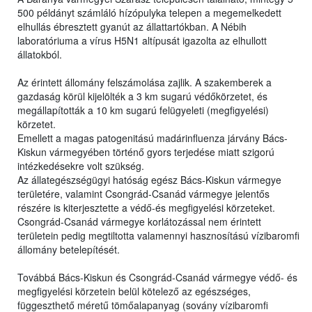
500 példányt számláló hízópulyka telepen a megemelkedett
elhullás ébresztett gyanút az állattartókban. A Nébih
laboratóriuma a vírus H5N1 altípusát igazolta az elhullott
állatokból.
Az érintett állomány felszámolása zajlik. A szakemberek a
gazdaság körül kijelölték a 3 km sugarú védőkörzetet, és
megállapították a 10 km sugarú felügyeleti (megfigyelési)
körzetet.
Emellett a magas patogenitású madárinfluenza járvány Bács-
Kiskun vármegyében történő gyors terjedése miatt szigorú
intézkedésekre volt szükség.
Az állategészségügyi hatóság egész Bács-Kiskun vármegye
területére, valamint Csongrád-Csanád vármegye jelentős
részére is kiterjesztette a védő-és megfigyelési körzeteket.
Csongrád-Csanád vármegye korlátozással nem érintett
területein pedig megtiltotta valamennyi hasznosítású vízibaromfi
állomány betelepítését.
Továbbá Bács-Kiskun és Csongrád-Csanád vármegye védő- és
megfigyelési körzetein belül kötelező az egészséges,
függeszthető méretű tömőalapanyag (sovány vízibaromfi