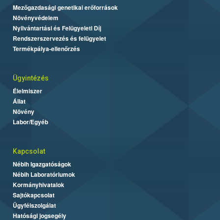
Mezőgazdasági genetikai erőforrások
Növényvédelem
Nyilvántartási és Felügyeleti Díj
Rendszerszervezés és felügyelet
Termékpálya-ellenőrzés
Ügyintézés
Élelmiszer
Állat
Növény
Labor/Egyéb
Kapcsolat
Nébih Igazgatóságok
Nébih Laboratóriumok
Kormányhivatalok
Sajtókapcsolat
Ügyfélszolgálat
Hatósági jogsegély