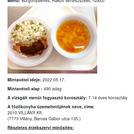
Menü:
Burgonyaleves, Rakott sertészszelet, rizibizi
Mintavétel ideje:
2022.05.17.
Mintavételi alap :
490 adag
A vizsgált menüt fogyasztó korosztály:
7-14 éves korosztály
A főzőkonyha üzemeltetőjének neve, címe
:
2010-VILLÁNY Kft.
(7773 Villány, Baross Gábor utca 135.)
Részletes érzékszervi minősítés: