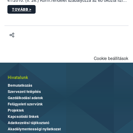
sérülés, illetve ennek veszélye keletkezésekor felmerülő
TOVÁBB >
hatósági feladatokat, valamint a veszélyes eb tartását és annak
engedélyezését. Ezen eljárások során szükség esetén be kell
vonni az ebek viselkedésének megítélésében jártas szakértőt.
Cookie beállítások
Hivatalunk
Bemutatkozás
Szervezeti felépítés
Gazdálkodási adatok
Felügyeleti szervünk
Projektek
Kapcsolódó linkek
Adatkezelési tájékoztató
Akadálymentességi nyilatkozat