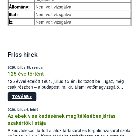
Állomány:
Nem volt vizsgálva
Illat:
Nem volt vizsgálva.
Íz:
Nem volt vizsgálva.
Friss hírek
2026. július 15, szerda
125 éve történt
125 évvel ezelőtt 1901. július 15-én, költözött be – igaz, még
csak részben – a budapesti m. kir. állami vetőmagvizsgáló
állomás a Kis Rókus utca 15. szám alatti, Czigler Győző által
TOVÁBB >
tervezett új épületébe.
2026. július 6, hétfő
Az ebek viselkedésének megítélésében jártas
szakértők listája
A kedvtelésből tartott állatok tartásáról és forgalmazásáról szóló
41/2010. (II. 26.) Korm.rendelet szabályozza az eb okozta fizikai