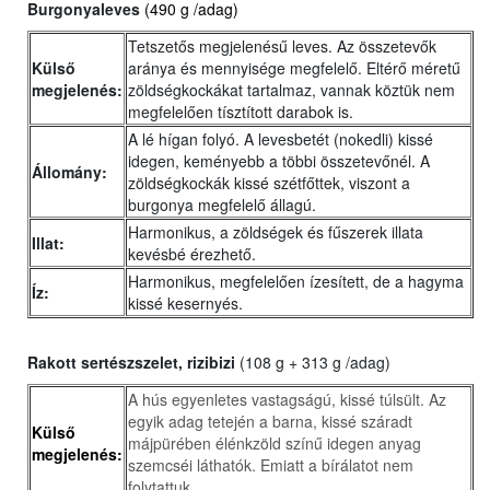
Burgonyaleves
(490 g /adag)
Tetszetős megjelenésű leves. Az összetevők
Külső
aránya és mennyisége megfelelő. Eltérő méretű
megjelenés:
zöldségkockákat tartalmaz, vannak köztük nem
megfelelően tísztított darabok is.
A lé hígan folyó. A levesbetét (nokedli) kissé
idegen, keményebb a többi összetevőnél. A
Állomány:
zöldségkockák kissé szétfőttek, viszont a
burgonya megfelelő állagú.
Harmonikus, a zöldségek és fűszerek illata
Illat:
kevésbé érezhető.
Harmonikus, megfelelően ízesített, de a hagyma
Íz:
kissé kesernyés.
Rakott sertészszelet, rizibizi
(108 g + 313 g /adag)
A hús egyenletes vastagságú, kissé túlsült. Az
egyik adag tetején a barna, kissé száradt
Külső
májpürében élénkzöld színű idegen anyag
megjelenés:
szemcséi láthatók. Emiatt a bírálatot nem
folytattuk.