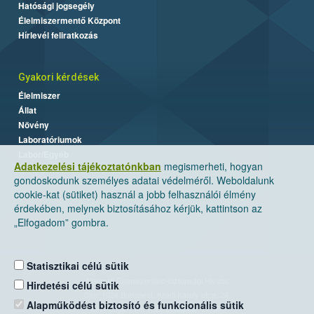
Hatósági jogsegély
Élelmiszermentő Központ
Hírlevél feliratkozás
Gyakori kérdések
Élelmiszer
Állat
Növény
Laboratóriumok
Labor/Egyéb
Adatkezelési tájékoztatónkban
megismerheti, hogyan
gondoskodunk személyes adatai védelméről. Weboldalunk
cookie-kat (sütiket) használ a jobb felhasználói élmény
érdekében, melynek biztosításához kérjük, kattintson az
„Elfogadom” gombra.
Statisztikai célú sütik
Nemzeti Élelmiszerlánc-biztonsági Hivatal
Hirdetési célú sütik
Cím: 1024 Budapest, Keleti Károly utca. 24.
Alapműködést biztosító és funkcionális sütik
Levelezési cím: 1525 Budapest. Pf. 30.