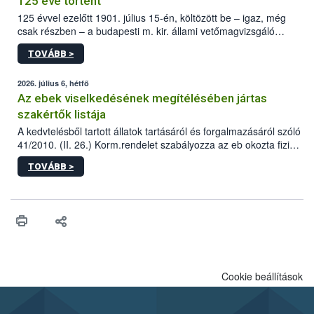
125 éve történt
125 évvel ezelőtt 1901. július 15-én, költözött be – igaz, még
csak részben – a budapesti m. kir. állami vetőmagvizsgáló
állomás a Kis Rókus utca 15. szám alatti, Czigler Győző által
TOVÁBB >
tervezett új épületébe.
2026. július 6, hétfő
Az ebek viselkedésének megítélésében jártas
szakértők listája
A kedvtelésből tartott állatok tartásáról és forgalmazásáról szóló
41/2010. (II. 26.) Korm.rendelet szabályozza az eb okozta fizikai
sérülés, illetve ennek veszélye keletkezésekor felmerülő
TOVÁBB >
hatósági feladatokat, valamint a veszélyes eb tartását és annak
engedélyezését. Ezen eljárások során szükség esetén be kell
vonni az ebek viselkedésének megítélésében jártas szakértőt.
Cookie beállítások