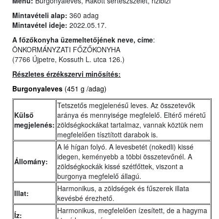
Menü:
Burgonyaleves, Rakott sertészszelet, rizibizi
Mintavételi alap:
360 adag
Mintavétel ideje:
2022.05.17.
A főzőkonyha üzemeltetőjének neve, címe
:
ÖNKORMÁNYZATI FŐZŐKONYHA
(7766 Újpetre, Kossuth L. utca 126.)
Részletes érzékszervi minősítés:
Burgonyaleves
(451 g /adag)
Tetszetős megjelenésű leves. Az összetevők
Külső
aránya és mennyisége megfelelő. Eltérő méretű
megjelenés:
zöldségkockákat tartalmaz, vannak köztük nem
megfelelően tísztított darabok is.
A lé hígan folyó. A levesbetét (nokedli) kissé
idegen, keményebb a többi összetevőnél. A
Állomány:
zöldségkockák kissé szétfőttek, viszont a
burgonya megfelelő állagú.
Harmonikus, a zöldségek és fűszerek illata
Illat:
kevésbé érezhető.
Harmonikus, megfelelően ízesített, de a hagyma
Íz: