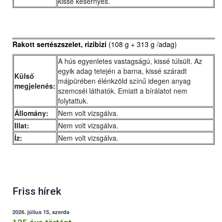
kissé kesernyés.
Rakott sertészszelet, rizibizi
(108 g + 313 g /adag)
A hús egyenletes vastagságú, kissé túlsült. Az
egyik adag tetején a barna, kissé száradt
Külső
májpürében élénkzöld színű idegen anyag
megjelenés:
szemcséi láthatók. Emiatt a bírálatot nem
folytattuk.
Állomány:
Nem volt vizsgálva.
Illat:
Nem volt vizsgálva.
Íz:
Nem volt vizsgálva.
Friss hírek
2026. július 15, szerda