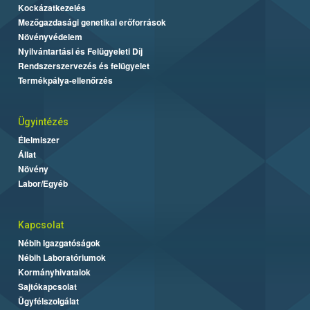
Kockázatkezelés
Mezőgazdasági genetikai erőforrások
Növényvédelem
Nyilvántartási és Felügyeleti Díj
Rendszerszervezés és felügyelet
Termékpálya-ellenőrzés
Ügyintézés
Élelmiszer
Állat
Növény
Labor/Egyéb
Kapcsolat
Nébih Igazgatóságok
Nébih Laboratóriumok
Kormányhivatalok
Sajtókapcsolat
Ügyfélszolgálat