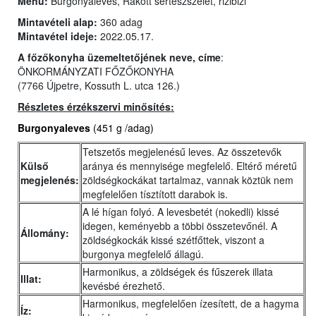
Menü:
Burgonyaleves, Rakott sertészszelet, rizibizi
Mintavételi alap:
360 adag
Mintavétel ideje:
2022.05.17.
A főzőkonyha üzemeltetőjének neve, címe
:
ÖNKORMÁNYZATI FŐZŐKONYHA
(7766 Újpetre, Kossuth L. utca 126.)
Részletes érzékszervi minősítés:
Burgonyaleves
(451 g /adag)
Tetszetős megjelenésű leves. Az összetevők
Külső
aránya és mennyisége megfelelő. Eltérő méretű
megjelenés:
zöldségkockákat tartalmaz, vannak köztük nem
megfelelően tísztított darabok is.
A lé hígan folyó. A levesbetét (nokedli) kissé
idegen, keményebb a többi összetevőnél. A
Állomány:
zöldségkockák kissé szétfőttek, viszont a
burgonya megfelelő állagú.
Harmonikus, a zöldségek és fűszerek illata
Illat:
kevésbé érezhető.
Harmonikus, megfelelően ízesített, de a hagyma
Íz: