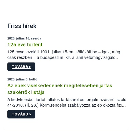
Friss hírek
2026. július 15, szerda
125 éve történt
125 évvel ezelőtt 1901. július 15-én, költözött be – igaz, még
csak részben – a budapesti m. kir. állami vetőmagvizsgáló
állomás a Kis Rókus utca 15. szám alatti, Czigler Győző által
TOVÁBB >
tervezett új épületébe.
2026. július 6, hétfő
Az ebek viselkedésének megítélésében jártas
szakértők listája
A kedvtelésből tartott állatok tartásáról és forgalmazásáról szóló
41/2010. (II. 26.) Korm.rendelet szabályozza az eb okozta fizikai
sérülés, illetve ennek veszélye keletkezésekor felmerülő
TOVÁBB >
hatósági feladatokat, valamint a veszélyes eb tartását és annak
engedélyezését. Ezen eljárások során szükség esetén be kell
vonni az ebek viselkedésének megítélésében jártas szakértőt.