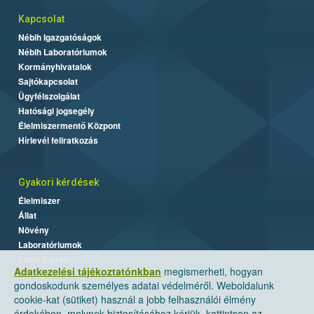
Kapcsolat
Nébih Igazgatóságok
Nébih Laboratóriumok
Kormányhivatalok
Sajtókapcsolat
Ügyfélszolgálat
Hatósági jogsegély
Élelmiszermentő Központ
Hírlevél feliratkozás
Gyakori kérdések
Élelmiszer
Állat
Növény
Laboratóriumok
Labor/Egyéb
Adatkezelési tájékoztatónkban
megismerheti, hogyan
gondoskodunk személyes adatai védelméről. Weboldalunk
cookie-kat (sütiket) használ a jobb felhasználói élmény
érdekében, melynek biztosításához kérjük, kattintson az