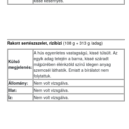
kissé kesernyés.
Rakott sertészszelet, rizibizi
(108 g + 313 g /adag)
A hús egyenletes vastagságú, kissé túlsült. Az
egyik adag tetején a barna, kissé száradt
Külső
májpürében élénkzöld színű idegen anyag
megjelenés:
szemcséi láthatók. Emiatt a bírálatot nem
folytattuk.
Állomány:
Nem volt vizsgálva.
Illat:
Nem volt vizsgálva.
Íz:
Nem volt vizsgálva.