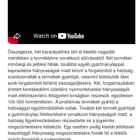
Összegezve, hét barackpálinka tért el kisebb-nagyobb
mértékben a termékkörre vonatkozó előírásoktól. Két terméket
minőségi és jelölési hibák, továbbá egyéb gyártmánylappal
kapcsolatos hiányosságok miatt kivont a forgalomból a hatóság,
szankcionálták a termékek gyártóját, valamint kötelezték őket
azok forgalomból történő visszagyűjtésére. Két, forgalmazásban
érintett kereskedelmi üzletlánc nyomonkövetési hiányosságok
miatt élelmiszerlánc-felügyeleti bírságban részesült, együttesen
100 000 forintértékben. A problémás termékek gyártói a
hatósággal együttműködőek voltak. További két termék gyártóját
a gyártmánylap hitelesítésére vonatkozó hiányosságok miatt, a
hatóság figyelmeztetésben részesítette és a jogsértés
megszüntetésére kötelezte. Egy esetben pedig kisebb jelöléssel
összefüggő hiányosság megszüntetésére hívták fel a felelős
gyártó figyelmét a szakemberek.