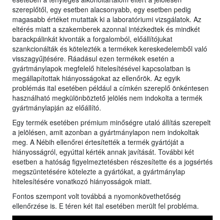
szereplőtől, egy esetben alacsonyabb, egy esetben pedig
magasabb értéket mutattak ki a laboratóriumi vizsgálatok. Az
eltérés miatt a szakemberek azonnal intézkedtek és mindkét
barackpálinkát kivonták a forgalomból, előállítójukat
szankcionálták és kötelezték a termékek kereskedelemből való
visszagyűjtésére. Ráadásul ezen termékek esetén a
gyártmánylapok megfelelő hitelesítésével kapcsolatban is
megállapítottak hiányosságokat az ellenőrök. Az egyik
problémás ital esetében például a címkén szereplő önkéntesen
használható megkülönböztető jelölés nem indokolta a termék
gyártmánylapján az előállító.
Egy termék esetében prémium minőségre utaló állítás szerepelt
a jelölésen, amit azonban a gyártmánylapon nem indokoltak
meg. A Nébih ellenőrei értesítették a termék gyártóját a
hiányosságról, egyúttal kérték annak javítását. További két
esetben a hatóság figyelmeztetésben részesítette és a jogsértés
megszüntetésére kötelezte a gyártókat, a gyártmánylap
hitelesítésére vonatkozó hiányosságok miatt.
Fontos szempont volt továbbá a nyomonkövethetőség
ellenőrzése is. E téren két ital esetében merült fel probléma.