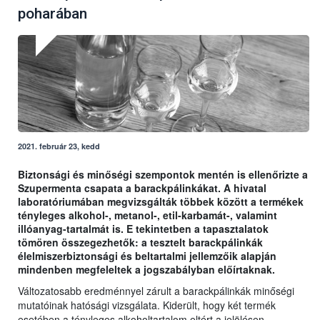
poharában
2021. február 23, kedd
Biztonsági és minőségi szempontok mentén is ellenőrizte a
Szupermenta csapata a barackpálinkákat. A hivatal
laboratóriumában megvizsgálták többek között a termékek
tényleges alkohol-, metanol-, etil-karbamát-, valamint
illóanyag-tartalmát is. E tekintetben a tapasztalatok
tömören összegezhetők: a tesztelt barackpálinkák
élelmiszerbiztonsági és beltartalmi jellemzőik alapján
mindenben megfeleltek a jogszabályban előírtaknak.
Változatosabb eredménnyel zárult a barackpálinkák minőségi
mutatóinak hatósági vizsgálata. Kiderült, hogy két termék
esetében a tényleges alkoholtartalom eltért a jelölésen