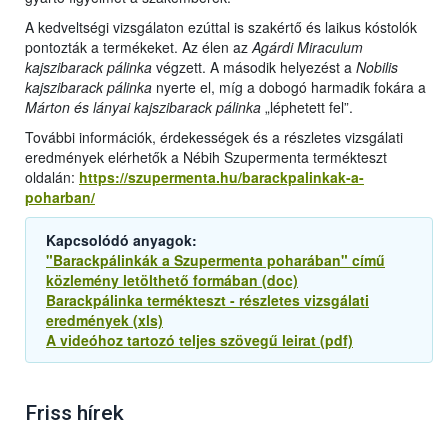
A kedveltségi vizsgálaton ezúttal is szakértő és laikus kóstolók
pontozták a termékeket. Az élen az
Agárdi Miraculum
kajszibarack pálinka
végzett. A második helyezést a
Nobilis
kajszibarack pálinka
nyerte el, míg a dobogó harmadik fokára a
Márton és lányai kajszibarack pálinka
„léphetett fel”.
További információk, érdekességek és a részletes vizsgálati
eredmények elérhetők a Nébih Szupermenta termékteszt
oldalán:
https://szupermenta.hu/barackpalinkak-a-
poharban/
Kapcsolódó anyagok:
"Barackpálinkák a Szupermenta poharában" című
közlemény letölthető formában (doc)
Barackpálinka termékteszt - részletes vizsgálati
eredmények (xls)
A videóhoz tartozó teljes szövegű leirat (pdf)
Friss hírek