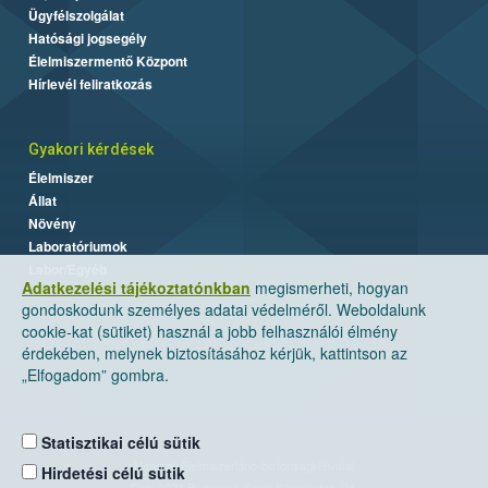
Ügyfélszolgálat
Hatósági jogsegély
Élelmiszermentő Központ
Hírlevél feliratkozás
Gyakori kérdések
Élelmiszer
Állat
Növény
Laboratóriumok
Labor/Egyéb
Adatkezelési tájékoztatónkban
megismerheti, hogyan
gondoskodunk személyes adatai védelméről. Weboldalunk
cookie-kat (sütiket) használ a jobb felhasználói élmény
érdekében, melynek biztosításához kérjük, kattintson az
„Elfogadom” gombra.
Statisztikai célú sütik
Nemzeti Élelmiszerlánc-biztonsági Hivatal
Hirdetési célú sütik
Cím: 1024 Budapest, Keleti Károly utca. 24.