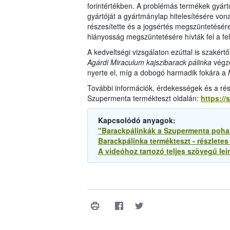
forintértékben. A problémás termékek gyárt
gyártóját a gyártmánylap hitelesítésére vo
részesítette és a jogsértés megszüntetésére
hiányosság megszüntetésére hívták fel a fe
A kedveltségi vizsgálaton ezúttal is szakért
Agárdi Miraculum kajszibarack pálinka
végze
nyerte el, míg a dobogó harmadik fokára a
További információk, érdekességek és a rés
Szupermenta termékteszt oldalán:
https:/
Kapcsolódó anyagok:
"Barackpálinkák a Szupermenta pohar
Barackpálinka termékteszt - részletes
A videóhoz tartozó teljes szövegű leir