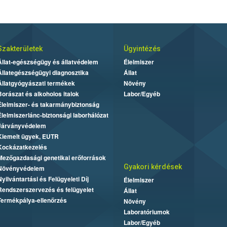
Szakterületek
Ügyintézés
Állat-egészségügy és állatvédelem
Élelmiszer
Állategészségügyi diagnosztika
Állat
Állatgyógyászati termékek
Növény
Borászat és alkoholos italok
Labor/Egyéb
Élelmiszer- és takarmánybiztonság
Élelmiszerlánc-biztonsági laborhálózat
Járványvédelem
Kiemelt ügyek, EUTR
Kockázatkezelés
Mezőgazdasági genetikai erőforrások
Gyakori kérdések
Növényvédelem
Nyilvántartási és Felügyeleti Díj
Élelmiszer
Rendszerszervezés és felügyelet
Állat
Termékpálya-ellenőrzés
Növény
Laboratóriumok
Labor/Egyéb