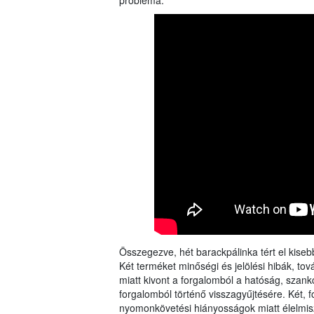
probléma.
Összegezve, hét barackpálinka tért el kise
Két terméket minőségi és jelölési hibák, t
miatt kivont a forgalomból a hatóság, szank
forgalomból történő visszagyűjtésére. Két, 
nyomonkövetési hiányosságok miatt élelmisz