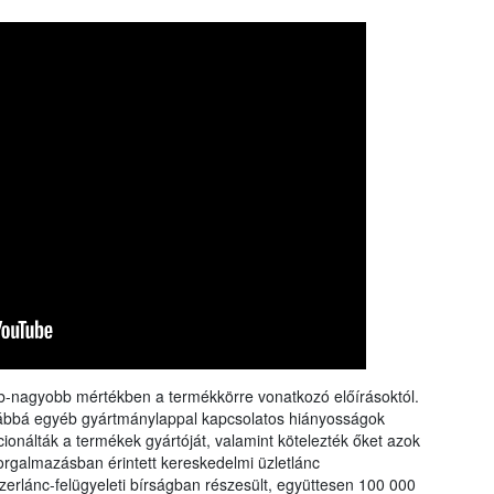
rangs
össze
a Nébi
a növ
bb-nagyobb mértékben a termékkörre vonatkozó előírásoktól.
ovábbá egyéb gyártmánylappal kapcsolatos hiányosságok
cionálták a termékek gyártóját, valamint kötelezték őket azok
forgalmazásban érintett kereskedelmi üzletlánc
erlánc-felügyeleti bírságban részesült, együttesen 100 000