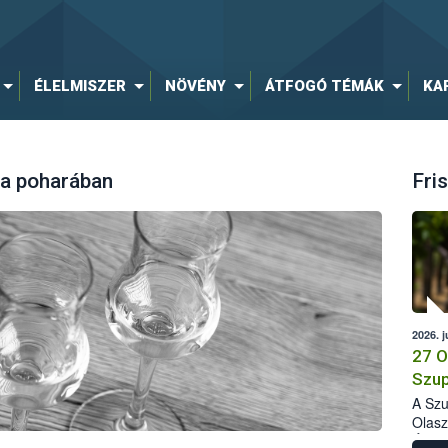
ÉLELMISZER
NÖVÉNY
ÁTFOGÓ TÉMÁK
KA
a poharában
Fris
2026. j
27 O
Szup
A Szu
Olasz
Élelm