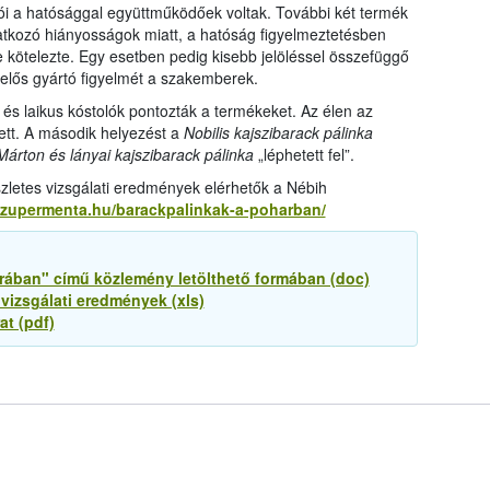
ói a hatósággal együttműködőek voltak. További két termék
natkozó hiányosságok miatt, a hatóság figyelmeztetésben
 kötelezte. Egy esetben pedig kisebb jelöléssel összefüggő
lelős gyártó figyelmét a szakemberek.
ő és laikus kóstolók pontozták a termékeket. Az élen az
tt. A második helyezést a
Nobilis kajszibarack pálinka
Márton és lányai kajszibarack pálinka
„léphetett fel”.
zletes vizsgálati eredmények elérhetők a Nébih
/szupermenta.hu/barackpalinkak-a-poharban/
ában" című közlemény letölthető formában (doc)
 vizsgálati eredmények (xls)
at (pdf)