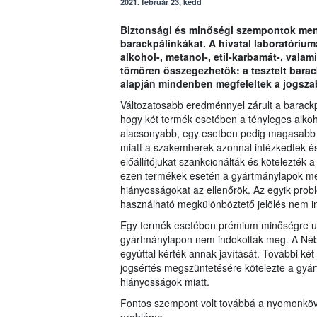
2021. február 23, kedd
Biztonsági és minőségi szempontok ment
barackpálinkákat. A hivatal laboratóriu
alkohol-, metanol-, etil-karbamát-, valami
tömören összegezhetők: a tesztelt barack
alapján mindenben megfeleltek a jogszab
Változatosabb eredménnyel zárult a barackpá
hogy két termék esetében a tényleges alkoho
alacsonyabb, egy esetben pedig magasabb ért
miatt a szakemberek azonnal intézkedtek és
előállítójukat szankcionálták és kötelezték
ezen termékek esetén a gyártmánylapok megf
hiányosságokat az ellenőrök. Az egyik prob
használható megkülönböztető jelölés nem in
Egy termék esetében prémium minőségre utal
gyártmánylapon nem indokoltak meg. A Nébih 
egyúttal kérték annak javítását. További ké
jogsértés megszüntetésére kötelezte a gyár
hiányosságok miatt.
Fontos szempont volt továbbá a nyomonköveth