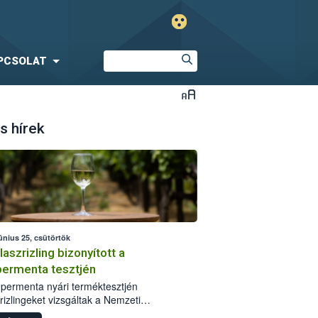
PCSOLAT
s hírek
únius 25, csütörtök
laszrizling bizonyított a
ermenta tesztjén
permenta nyári terméktesztjén
rizlingeket vizsgáltak a Nemzeti
iszerlánc-biztonsági Hivatal (Nébih)