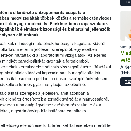
TO
szake
alá”,
én is ellenőrizte a Szupermenta csapata a
vizsg
mában megvizsgálták többek között a termékek tényleges
szemp
nt illóanyag-tartalmát is. E tekintetben a tapasztalatok
vizsgá
pálinkák élelmiszerbiztonsági és beltartalmi jellemzőik
legke
ályban előírtaknak.
linkák minőségi mutatóinak hatósági vizsgálata. Kiderült,
2026. j
ltartalom eltért a jelölésen szereplőtől, egy esetben
Mind
éket mutattak ki a laboratóriumi vizsgálatok. Az eltérés
vető
 mindkét barackpálinkát kivonták a forgalomból,
 a termékek kereskedelemből való visszagyűjtésére. Ráadásul
A Nem
(Nébi
elelő hitelesítésével kapcsolatban is megállapítottak
termé
lémás ital esetében például a címkén szereplő önkéntesen
TO
fókus
dokolta a termék gyártmánylapján az előállító.
szake
ó állítás szerepelt a jelölésen, amit azonban a
kapha
ellenőrei értesítették a termék gyártóját a hiányosságról,
vetőm
t esetben a hatóság figyelmeztetésben részesítette és a
jogsz
tókat, a gyártmánylap hitelesítésére vonatkozó
pedig
elege
esetb
etőség ellenőrzése is. E téren két ital esetében merült fel
termé