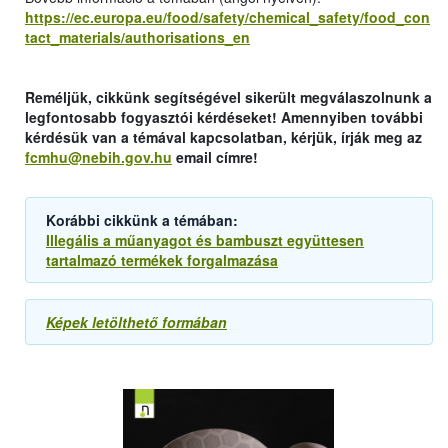
https://ec.europa.eu/food/safety/chemical_safety/food_con
tact_materials/authorisations_en
Reméljük, cikkünk segítségével sikerült megválaszolnunk a
legfontosabb fogyasztói kérdéseket! Amennyiben további
kérdésük van a témával kapcsolatban, kérjük, írják meg az
fcmhu@nebih.gov.hu
email címre!
Korábbi cikkünk a témában:
Illegális a műanyagot és bambuszt együttesen
tartalmazó termékek forgalmazása
Képek letölthető formában