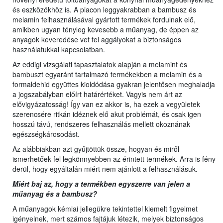
és eszközökhöz is. A piacon leggyakrabban a bambusz és
melamin felhasználásával gyártott termékek fordulnak elő,
amikben ugyan tényleg kevesebb a műanyag, de éppen az
anyagok keveredése vet fel aggályokat a biztonságos
használatukkal kapcsolatban.
Az eddigi vizsgálati tapasztalatok alapján a melamint és
bambuszt egyaránt tartalmazó termékekben a melamin és a
formaldehid együttes kioldódása gyakran jelentősen meghaladja
a jogszabályban előírt határértéket. Vagyis nem árt az
elővigyázatosság! Így van ez akkor is, ha ezek a vegyületek
szerencsére ritkán idéznek elő akut problémát, és csak igen
hosszú távú, rendszeres felhasználás mellett okoznának
egészségkárosodást.
Az alábbiakban azt gyűjtöttük össze, hogyan és miről
ismerhetőek fel legkönnyebben az érintett termékek. Arra is fény
derül, hogy egyáltalán miért nem ajánlott a felhasználásuk.
Miért baj az, hogy a termékben egyszerre van jelen a
műanyag és a bambusz?
A műanyagok kémiai jellegükre tekintettel kiemelt figyelmet
igényelnek, mert számos fajtájuk létezik, melyek biztonságos