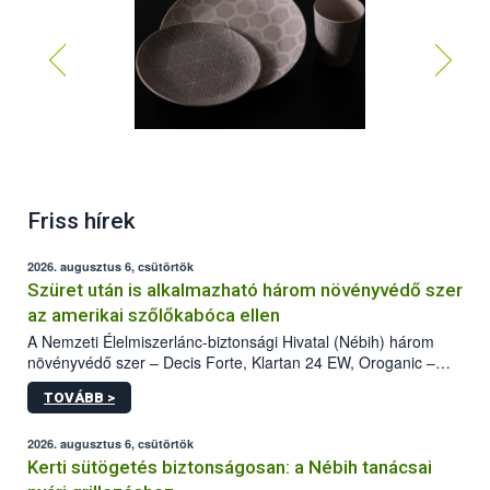
Bambusz és melamin együttes felhasználásával
Friss hírek
készült tányérok és pohár
2026. augusztus 6, csütörtök
Szüret után is alkalmazható három növényvédő szer
az amerikai szőlőkabóca ellen
A Nemzeti Élelmiszerlánc-biztonsági Hivatal (Nébih) három
növényvédő szer – Decis Forte, Klartan 24 EW, Oroganic –
engedélyokiratát módosította, így azok a szüretet követően,
TOVÁBB >
egészen a vesszőérettség (BBCH 91) stádiumáig
felhasználhatóak a szőlőben. A kiterjesztések célja, hogy a korai
érésű szőlőkben is legyen lehetőség a károsító elleni további
2026. augusztus 6, csütörtök
védekezésre. Az Oroganic készítmény kis kiszerelésben kiskerti
Kerti sütögetés biztonságosan: a Nébih tanácsai
felhasználók számára is elérhető és ökológiai termesztésben is