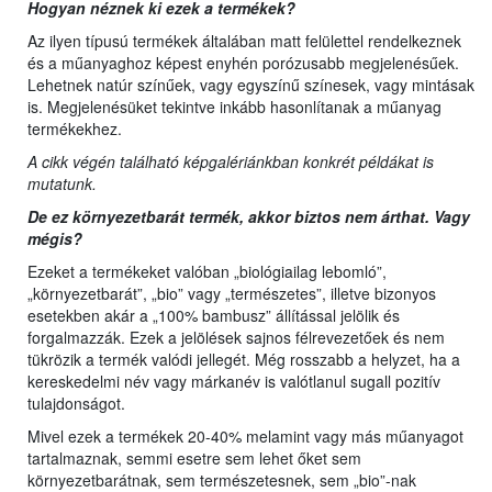
Hogyan néznek ki ezek a termékek?
Az ilyen típusú termékek általában matt felülettel rendelkeznek
és a műanyaghoz képest enyhén porózusabb megjelenésűek.
Lehetnek natúr színűek, vagy egyszínű színesek, vagy mintásak
is. Megjelenésüket tekintve inkább hasonlítanak a műanyag
termékekhez.
A cikk végén található képgalériánkban konkrét példákat is
mutatunk.
De ez környezetbarát termék, akkor biztos nem árthat. Vagy
mégis?
Ezeket a termékeket valóban „biológiailag lebomló”,
„környezetbarát”, „bio” vagy „természetes”, illetve bizonyos
esetekben akár a „100% bambusz” állítással jelölik és
forgalmazzák. Ezek a jelölések sajnos félrevezetőek és nem
tükrözik a termék valódi jellegét. Még rosszabb a helyzet, ha a
kereskedelmi név vagy márkanév is valótlanul sugall pozitív
tulajdonságot.
Mivel ezek a termékek 20-40% melamint vagy más műanyagot
tartalmaznak, semmi esetre sem lehet őket sem
környezetbarátnak, sem természetesnek, sem „bio”-nak