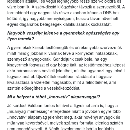
lépésben átalakul és végül legnagyobb része szén-dioxidra és
vízre bomlik. A szén-dioxid kilégzéskor távozik a szervezetből. A
formaldehid egy nagyon kis része azonban képes a DNS-hez
kötődni, így nagyobb mennyiségben, hosszú távon növelheti
egyes daganatos betegségek kialakulásának kockázatát.
Nagyobb veszélyt jelent-e a gyermekek egészségére egy
ilyen termék?
A gyermekek kisebb testtömegük és érzékenyebb szervezetük
miatt mindig jobban ki vannak téve a környezeti hatásoknak,
szennyező anyagoknak. Gondoljunk csak bele, ha egy
kisgyermek fogyaszt el egy bögre italt, az testtömegéhez képest
akár háromszoros bevitelt jelenthet, mintha ugyanezt egy felnőtt
fogyasztaná el. Újszülöttek esetében ráadásul a húgysav
kiválasztása a vizelettel magasabb, mint a felnőtteknél, ami
szintén elősegítheti a vesekőképződést.
Mi a helyzet a többi „innovatív” alapanyaggal?
Jó kérdés! Valóban fontos felhívni a figyelmet arra is, hogy a
„műanyag-mentesség” elterjedése miatt a jövőben egyre több
„innovatív” alapanyag jelenhet meg, akár növényi anyagok és
műanyag keverésével, melyek számos formája jelenleg szintén
nem engedélyezett. A Nébih figyelemmel kíséri a legújabb