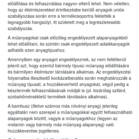
előállítása és felhasználása nagyon eltérő lehet. Nem véletlen,
hogy az élelmiszerekkel érintkezésbe kerülő anyagok uniós
szabályozása során erre a termékcsoportra fektették a
legnagyobb hangsúlyt, itt született meg a legrészletesebb
szabályozás.
A műanyagokat csak előzőleg engedélyezett alapanyagokból
lehet előállítani, és szintén csak engedélyezett adalékanyagok
adhatók ezen anyagtípushoz.
Amennyiben egy anyagot engedélyeznek, az nem feltétlenül
jelenti azt, hogy ezentúl bármely típusú műanyag előállítására
és bármilyen élelmiszer tárolására alkalmas. Az engedélyezési
folyamatba illeszkedő kockázatbecslés során meghatározzák a
műanyag típusát, a hozzákeverhető anyagokat, végül pedig a
késztermék felhasználásának módját is (pl. kizárólag szilárd,
szobahőmérsékletű termékek tárolására alkalmas).
A bambusz (illetve számos más növényi anyag) jelenleg
egyáltalán nem szerepel a műanyagokkal együtt felhasználható
alapanyagok között, vagyis a műanyagokhoz (legyen az
melamin vagy bármely más műanyag alapanyag) való
hozzákeverése jogellenes.