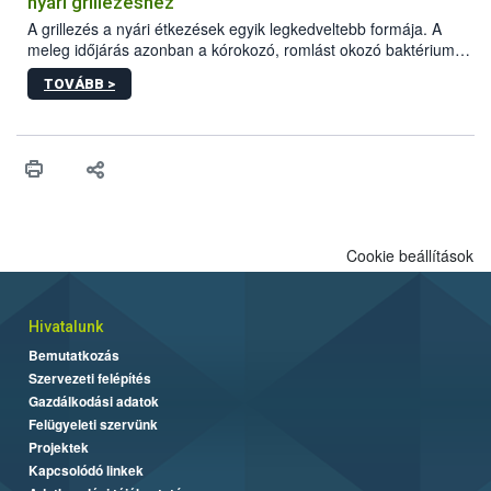
nyári grillezéshez
engedélyezett.
A grillezés a nyári étkezések egyik legkedveltebb formája. A
meleg időjárás azonban a kórokozó, romlást okozó baktériumok
gyorsabb szaporodásának is kedvez. A szabadtéri sütögetés
TOVÁBB >
ezért nem csupán a megfelelő sütési technikáról szól: legalább
ilyen fontos az alapanyagok biztonságos kezelése, az alapvető
higiéniai szabályok betartása, a megfelelő hőkezelés, valamint a
maradékok szakszerű tárolása. A Nemzeti Élelmiszerlánc-
biztonsági Hivatal (Nébih) Oktatási Programja összegyűjtötte a
biztonságos grillezés legfontosabb tudnivalóit.
Cookie beállítások
Hivatalunk
Bemutatkozás
Szervezeti felépítés
Gazdálkodási adatok
Felügyeleti szervünk
Projektek
Kapcsolódó linkek