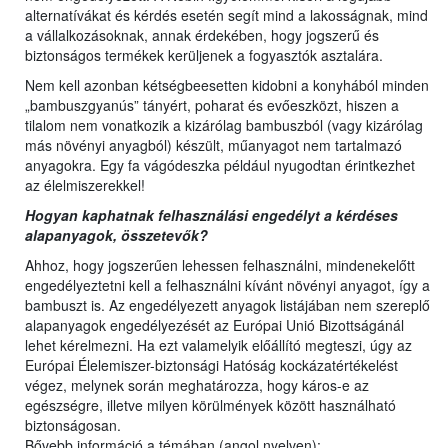
alternatívákat és kérdés esetén segít mind a lakosságnak, mind
a vállalkozásoknak, annak érdekében, hogy jogszerű és
biztonságos termékek kerüljenek a fogyasztók asztalára.
Nem kell azonban kétségbeesetten kidobni a konyhából minden
„bambuszgyanús” tányért, poharat és evőeszközt, hiszen a
tilalom nem vonatkozik a kizárólag bambuszból (vagy kizárólag
más növényi anyagból) készült, műanyagot nem tartalmazó
anyagokra. Egy fa vágódeszka például nyugodtan érintkezhet
az élelmiszerekkel!
Hogyan kaphatnak felhasználási engedélyt a kérdéses
alapanyagok, összetevők?
Ahhoz, hogy jogszerűen lehessen felhasználni, mindenekelőtt
engedélyeztetni kell a felhasználni kívánt növényi anyagot, így a
bambuszt is. Az engedélyezett anyagok listájában nem szereplő
alapanyagok engedélyezését az Európai Unió Bizottságánál
lehet kérelmezni. Ha ezt valamelyik előállító megteszi, úgy az
Európai Élelemiszer-biztonsági Hatóság kockázatértékelést
végez, melynek során meghatározza, hogy káros-e az
egészségre, illetve milyen körülmények között használható
biztonságosan.
Bővebb információ a témában (angol nyelven):