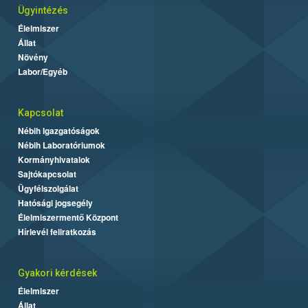
Ügyintézés
Élelmiszer
Állat
Növény
Labor/Egyéb
Kapcsolat
Nébih Igazgatóságok
Nébih Laboratóriumok
Kormányhivatalok
Sajtókapcsolat
Ügyfélszolgálat
Hatósági jogsegély
Élelmiszermentő Központ
Hírlevél feliratkozás
Gyakori kérdések
Élelmiszer
Állat