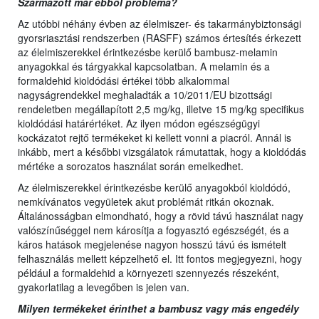
Származott már ebből probléma?
Az utóbbi néhány évben az élelmiszer- és takarmánybiztonsági
gyorsriasztási rendszerben (RASFF) számos értesítés érkezett
az élelmiszerekkel érintkezésbe kerülő bambusz-melamin
anyagokkal és tárgyakkal kapcsolatban. A melamin és a
formaldehid kioldódási értékei több alkalommal
nagyságrendekkel meghaladták a 10/2011/EU bizottsági
rendeletben megállapított 2,5 mg/kg, illetve 15 mg/kg specifikus
kioldódási határértéket. Az ilyen módon egészségügyi
kockázatot rejtő termékeket ki kellett vonni a piacról. Annál is
inkább, mert a későbbi vizsgálatok rámutattak, hogy a kioldódás
mértéke a sorozatos használat során emelkedhet.
Az élelmiszerekkel érintkezésbe kerülő anyagokból kioldódó,
nemkívánatos vegyületek akut problémát ritkán okoznak.
Általánosságban elmondható, hogy a rövid távú használat nagy
valószínűséggel nem károsítja a fogyasztó egészségét, és a
káros hatások megjelenése nagyon hosszú távú és ismételt
felhasználás mellett képzelhető el. Itt fontos megjegyezni, hogy
például a formaldehid a környezeti szennyezés részeként,
gyakorlatilag a levegőben is jelen van.
Milyen termékeket érinthet a bambusz vagy más engedély