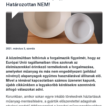
Határozottan NEM!
2021. március 3, szerda
A közelmúltban felhívtuk a forgalmazók figyelmét, hogy az
Európai Unió tagállamaiban tilos azoknak az
élelmiszerekkel érintkező termékeknek a forgalmazása,
amelyeket műanyag és más nem engedélyezett (például
növényi) alapanyagok együttes használatával állítanak elő.
Mivel a témával kapcsolatban számos üzenetet kapunk,
újabb cikkünkben a legyakoribb kérdésekre szeretnénk
átfogó válaszokat adni.
Korunkban, amikor sokan egyre inkább törekednek háztartásuk
műanyag-mentesítésére, a gyártók előszeretettel adagolnak
növényi eredetű töltőanyagokat a konyhai műanyagedényekhez