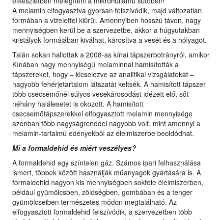
étkészletben melegíteni a mikrohullámú sütőben!
A melamin elfogyasztva gyorsan felszívódik, majd változatlan
formában a vizelettel kiürül. Amennyiben hosszú távon, nagy
mennyiségben kerül be a szervezetbe, akkor a húgyutakban
kristályok formájában kiválhat, károsítva a vesét és a hólyagot.
Talán sokan hallottak a 2008-as kínai tápszerbotrányról, amikor
Kínában nagy mennyiségű melaminnal hamisították a
tápszereket, hogy – kicselezve az analitikai vizsgálatokat –
nagyobb fehérjetartalom látszatát keltsék. A hamisított tápszer
több csecsemőnél súlyos vesekárosodást idézett elő, sőt
néhány halálesetet is okozott. A hamisított
csecsemőtápszerekkel elfogyasztott melamin mennyisége
azonban több nagyságrenddel nagyobb volt, mint amennyi a
melamin-tartalmú edényekből az élelmiszerbe beoldódhat.
Mi a formaldehid és miért veszélyes?
A formaldehid egy színtelen gáz. Számos ipari felhasználása
ismert, többek között használják műanyagok gyártására is. A
formaldehid nagyon kis mennyiségben sokféle élelmiszerben,
például gyümölcsben, zöldségben, gombában és a tenger
gyümölcseiben természetes módon megtalálható. Az
elfogyasztott formaldehid felszívódik, a szervezetben több