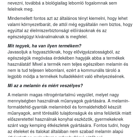
nevezni, továbbá a biológiailag lebomló fogalomnak sem
felelnek meg.
Mindemellett fontos azt az általános tényt kiemelni, hogy lehet
valami környezetbarát, de attól még egyáltalán nem biztos, hogy
egyúttal az élelmiszerbiztonsági előírásoknak és az
egészségügyi kívánalmaknak is megfelel.
Mit tegyek, ha van ilyen termékem?
Javasoljuk a fogyasztóknak, hogy elővigyázatosságból, az
egészségük megóvása érdekében hagyják abba a termékek
használatát! Mivel a termék nem teljes egészében melamin és
nem is tud teljesen lebomlani, ezért a kommunális tároló a
legjobb módja a termékek hulladékként való elhelyezésének.
Mi az a melamin és miért veszélyes?
A melamin magas nitrogéntartalmú vegyület, melyet nagy
mennyiségben használnak műanyagok gyártására. A melamin-
formaldehid-gyanták melaminból és formaldehidből készült
műanyagok, amit törésálló tulajdonságuk és sima felületük miatt
előszeretettel használnak konyhai eszközök, gyermekeknek
szánt vagy kemping étkészletek gyártására. Fontos tudni, hogy
az ételeket és italokat általában nem szabad melamin alapú