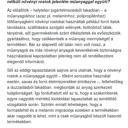
nélküli növényi rostok jelenléte műanyaggal együtt?
Az előállítók – helytelen jogértelmezésből fakadóan – a
műanyagokhoz (azaz pl. melaminhoz, polipropilénhez)
töltőanyagként növényi rostokat használtak például forró italok
tárolására, szállítására szolgáló edények, különböző tálak,
tányérok, sőt gyermekeknek szánt étkészletek és evőeszközök
gyártásához, hogy csökkentsék a műanyag mennyiségét a
termékben. Bár az alapvető cél talán nem volt rossz, a
műanyagok és más növényi anyagok keverékének biztonságos
használatával kapcsolatban jelenleg nem áll rendelkezésre
elegendő információ.
Sőt az eddigi tapasztalatok sajnos arra utalnak, hogy a növényi
rostok a műanyaggal együtt – főként sorozatos használat
esetén, savas és forró élelmiszerekkel érintkezve –, feltehetőleg
a duzzadásból fakadóan, megbontják az anyag szerkezeti
tulajdonságait. Így fordulhatott elő az is, hogy a szakemberek
egyre nagyobb mértékű kioldódást tapasztaltak az ismétlődő
vizsgálatok során. Szintén emiatt lehetséges, hogy a
formaldehid és a melamin migrációja ezekben a termékekben
akár nagyobb is lehet, mint a csak műanyagból készült hasonló
termékekben.