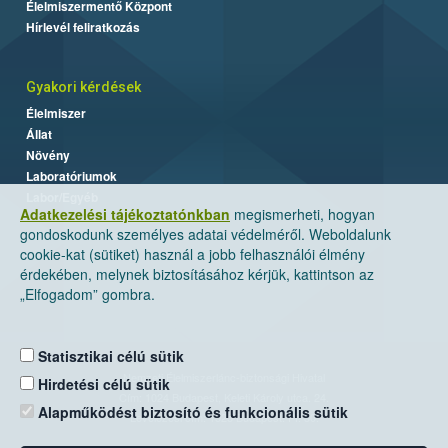
Élelmiszermentő Központ
Hírlevél feliratkozás
Gyakori kérdések
Élelmiszer
Állat
Növény
Laboratóriumok
Labor/Egyéb
Adatkezelési tájékoztatónkban
megismerheti, hogyan
gondoskodunk személyes adatai védelméről. Weboldalunk
cookie-kat (sütiket) használ a jobb felhasználói élmény
érdekében, melynek biztosításához kérjük, kattintson az
„Elfogadom” gombra.
Statisztikai célú sütik
Nemzeti Élelmiszerlánc-biztonsági Hivatal
Hirdetési célú sütik
Cím: 1024 Budapest, Keleti Károly utca. 24.
Alapműködést biztosító és funkcionális sütik
Levelezési cím: 1525 Budapest. Pf. 30.