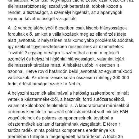
élelmiszerbiztonsági szabályok betartását, többek között a
rendet, a tisztaságot, a személyi higiéniát, az alapanyagok
nyomon követhetőségét vizsgálták.
A 12 vendéglátóhelyből 8 esetben csak kisebb hiányosságok
fordultak elő, amiket a vállalkozások még az ellenőrzés ideje
alatt javítottak. 2 helyszínen már komolyabb problémák adódtak,
így ezeknél figyelmeztetésben részesülnek az üzemeltetők.
További 2 egység bírságra is számíthat a nem megfelelő
személyi és helyszíni higiéniai hiányosságok, valamint lejárt
élelmiszerek tárolása miatt. A hibákat utóbbi 4 esetben is
azonnal, illetve rövid határidőn belül javították az együttműködő
vállalkozók. Az ellenőrzések során összesen mintegy 300.000
forint értékű bírságot szab ki a Nébih.
A helyszíni szemlék alkalmával a hatóság szakemberei mintát
vettek a késztermékekből, a használt, forró sütőzsiradékból,
valamint különböző felületekről is. A laboratóriumi mérésekből
érdemes kiemelni a használt sütőzsiradékból vett minták PAH
vegyületeinek és poláros komponenseinek, továbbá a
késztermékek akrilamid tartalmának vizsgálatát. E téren 1
sütőzsiradék minta poláros komponens eredménye kis
mértékben túllépte a megengedett határértéket. A többi 35