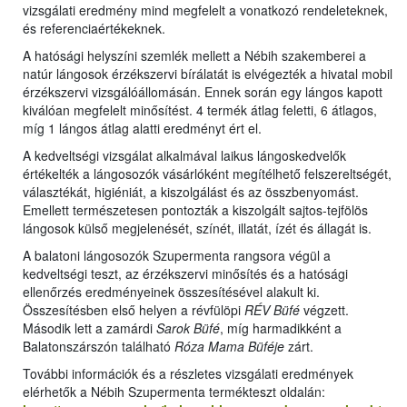
vizsgálati eredmény mind megfelelt a vonatkozó rendeleteknek,
és referenciaértékeknek.
A hatósági helyszíni szemlék mellett a Nébih szakemberei a
natúr lángosok érzékszervi bírálatát is elvégezték a hivatal mobil
érzékszervi vizsgálóállomásán. Ennek során egy lángos kapott
kiválóan megfelelt minősítést. 4 termék átlag feletti, 6 átlagos,
míg 1 lángos átlag alatti eredményt ért el.
A kedveltségi vizsgálat alkalmával laikus lángoskedvelők
értékelték a lángosozók vásárlóként megítélhető felszereltségét,
választékát, higiéniát, a kiszolgálást és az összbenyomást.
Emellett természetesen pontozták a kiszolgált sajtos-tejfölös
lángosok külső megjelenését, színét, illatát, ízét és állagát is.
A balatoni lángosozók Szupermenta rangsora végül a
kedveltségi teszt, az érzékszervi minősítés és a hatósági
ellenőrzés eredményeinek összesítésével alakult ki.
Összesítésben első helyen a révfülöpi
RÉV Büfé
végzett.
Második lett a zamárdi
Sarok Büfé
, míg harmadikként a
Balatonszárszón található
Róza Mama Büféje
zárt.
További információk és a részletes vizsgálati eredmények
elérhetők a Nébih Szupermenta termékteszt oldalán: