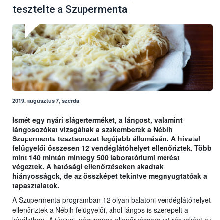
tesztelte a Szupermenta
2019. augusztus 7, szerda
Ismét egy nyári slágerterméket, a lángost, valamint
lángosozókat vizsgáltak a szakemberek a Nébih
Szupermenta tesztsorozat legújabb állomásán. A hivatal
felügyelői összesen 12 vendéglátóhelyet ellenőriztek. Több
mint 140 mintán mintegy 500 laboratóriumi mérést
végeztek. A hatósági ellenőrzéseken akadtak
hiányosságok, de az összképet tekintve megnyugtatóak a
tapasztalatok.
A Szupermenta programban 12 olyan balatoni vendéglátóhelyet
ellenőriztek a Nébih felügyelői, ahol lángos is szerepelt a
kínálatban. A júniusi, négynapos ellenőrzéssorozat részeként az