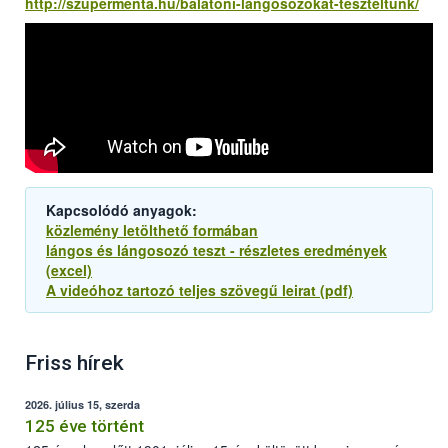
http://szupermenta.hu/balatoni-langosozokat-teszteltunk/
Kapcsolódó anyagok:
közlemény letölthető formában
lángos és lángosozó teszt - részletes eredmények
(excel)
A videóhoz tartozó teljes szövegű leirat (pdf)
Friss hírek
2026. július 15, szerda
125 éve történt