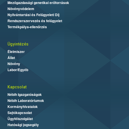
Mezőgazdasági genetikai erőforrások
Növényvédelem
Nyilvántartási és Felügyeleti Díj
Rendszerszervezés és felügyelet
Termékpálya-ellenőrzés
Ügyintézés
Élelmiszer
Állat
Növény
Labor/Egyéb
Kapcsolat
Nébih Igazgatóságok
Nébih Laboratóriumok
Kormányhivatalok
Sajtókapcsolat
Ügyfélszolgálat
Hatósági jogsegély