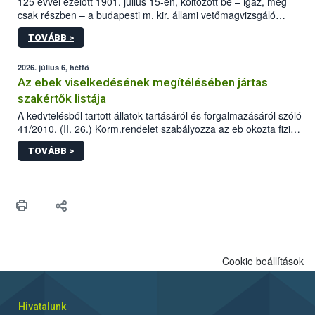
125 évvel ezelőtt 1901. július 15-én, költözött be – igaz, még
csak részben – a budapesti m. kir. állami vetőmagvizsgáló
állomás a Kis Rókus utca 15. szám alatti, Czigler Győző által
TOVÁBB >
tervezett új épületébe.
2026. július 6, hétfő
Az ebek viselkedésének megítélésében jártas
szakértők listája
A kedvtelésből tartott állatok tartásáról és forgalmazásáról szóló
41/2010. (II. 26.) Korm.rendelet szabályozza az eb okozta fizikai
sérülés, illetve ennek veszélye keletkezésekor felmerülő
TOVÁBB >
hatósági feladatokat, valamint a veszélyes eb tartását és annak
engedélyezését. Ezen eljárások során szükség esetén be kell
vonni az ebek viselkedésének megítélésében jártas szakértőt.
Cookie beállítások
Hivatalunk