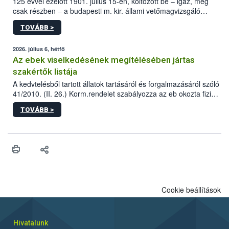
125 évvel ezelőtt 1901. július 15-én, költözött be – igaz, még
csak részben – a budapesti m. kir. állami vetőmagvizsgáló
állomás a Kis Rókus utca 15. szám alatti, Czigler Győző által
TOVÁBB >
tervezett új épületébe.
2026. július 6, hétfő
Az ebek viselkedésének megítélésében jártas
szakértők listája
A kedvtelésből tartott állatok tartásáról és forgalmazásáról szóló
41/2010. (II. 26.) Korm.rendelet szabályozza az eb okozta fizikai
sérülés, illetve ennek veszélye keletkezésekor felmerülő
TOVÁBB >
hatósági feladatokat, valamint a veszélyes eb tartását és annak
engedélyezését. Ezen eljárások során szükség esetén be kell
vonni az ebek viselkedésének megítélésében jártas szakértőt.
Cookie beállítások
Hivatalunk