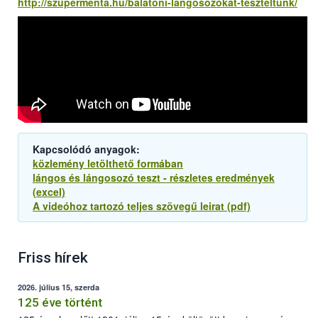
http://szupermenta.hu/balatoni-langosozokat-teszteltunk/
Kapcsolódó anyagok:
közlemény letölthető formában
lángos és lángosozó teszt - részletes eredmények
(excel)
A videóhoz tartozó teljes szövegű leirat (pdf)
Friss hírek
2026. július 15, szerda
125 éve történt