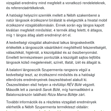
vizsgálati eredmény mind megfelelt a vonatkozó rendeleteknek,
és referenciaértékeknek.
A hatósági helyszíni szemlék mellett a Nébih szakemberei a
natúr lángosok érzékszervi bírálatát is elvégezték a hivatal mobil
érzékszervi vizsgálóállomásán. Ennek során egy lángos kapott
kiválóan megfelelt minősítést. 4 termék átlag feletti, 6 átlagos,
míg 1 lángos átlag alatti eredményt ért el.
A kedveltségi vizsgálat alkalmával laikus lángoskedvelők
értékelték a lángosozók vásárlóként megítélhető felszereltségét,
választékát, higiéniát, a kiszolgálást és az összbenyomást.
Emellett természetesen pontozták a kiszolgált sajtos-tejfölös
lángosok külső megjelenését, színét, illatát, ízét és állagát is.
A balatoni lángosozók Szupermenta rangsora végül a
kedveltségi teszt, az érzékszervi minősítés és a hatósági
ellenőrzés eredményeinek összesítésével alakult ki.
Összesítésben első helyen a révfülöpi
RÉV Büfé
végzett.
Második lett a zamárdi
Sarok Büfé
, míg harmadikként a
Balatonszárszón található
Róza Mama Büféje
zárt.
További információk és a részletes vizsgálati eredmények
elérhetők a Nébih Szupermenta termékteszt oldalán: