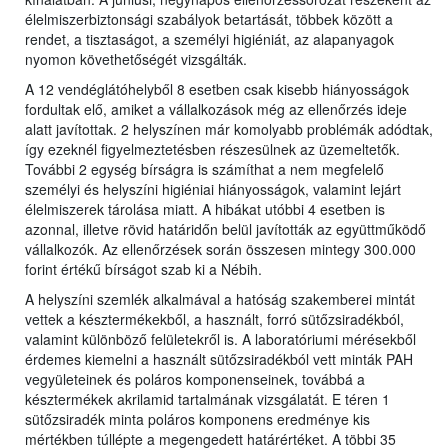
élelmiszerbiztonsági szabályok betartását, többek között a
rendet, a tisztaságot, a személyi higiéniát, az alapanyagok
nyomon követhetőségét vizsgálták.
A 12 vendéglátóhelyből 8 esetben csak kisebb hiányosságok
fordultak elő, amiket a vállalkozások még az ellenőrzés ideje
alatt javítottak. 2 helyszínen már komolyabb problémák adódtak,
így ezeknél figyelmeztetésben részesülnek az üzemeltetők.
További 2 egység bírságra is számíthat a nem megfelelő
személyi és helyszíni higiéniai hiányosságok, valamint lejárt
élelmiszerek tárolása miatt. A hibákat utóbbi 4 esetben is
azonnal, illetve rövid határidőn belül javították az együttműködő
vállalkozók. Az ellenőrzések során összesen mintegy 300.000
forint értékű bírságot szab ki a Nébih.
A helyszíni szemlék alkalmával a hatóság szakemberei mintát
vettek a késztermékekből, a használt, forró sütőzsiradékból,
valamint különböző felületekről is. A laboratóriumi mérésekből
érdemes kiemelni a használt sütőzsiradékból vett minták PAH
vegyületeinek és poláros komponenseinek, továbbá a
késztermékek akrilamid tartalmának vizsgálatát. E téren 1
sütőzsiradék minta poláros komponens eredménye kis
mértékben túllépte a megengedett határértéket. A többi 35