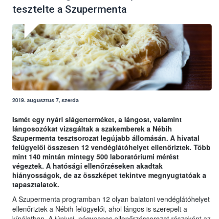
tesztelte a Szupermenta
2019. augusztus 7, szerda
Ismét egy nyári slágerterméket, a lángost, valamint
lángosozókat vizsgáltak a szakemberek a Nébih
Szupermenta tesztsorozat legújabb állomásán. A hivatal
felügyelői összesen 12 vendéglátóhelyet ellenőriztek. Több
mint 140 mintán mintegy 500 laboratóriumi mérést
végeztek. A hatósági ellenőrzéseken akadtak
hiányosságok, de az összképet tekintve megnyugtatóak a
tapasztalatok.
A Szupermenta programban 12 olyan balatoni vendéglátóhelyet
ellenőriztek a Nébih felügyelői, ahol lángos is szerepelt a
kínálatban. A júniusi, négynapos ellenőrzéssorozat részeként az