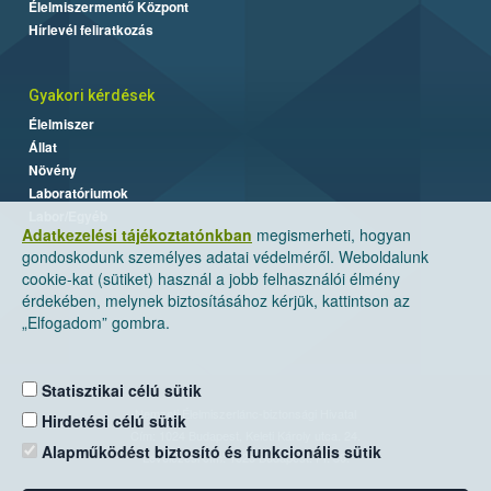
Élelmiszermentő Központ
Hírlevél feliratkozás
Gyakori kérdések
Élelmiszer
Állat
Növény
Laboratóriumok
Labor/Egyéb
Adatkezelési tájékoztatónkban
megismerheti, hogyan
gondoskodunk személyes adatai védelméről. Weboldalunk
cookie-kat (sütiket) használ a jobb felhasználói élmény
érdekében, melynek biztosításához kérjük, kattintson az
„Elfogadom” gombra.
Statisztikai célú sütik
Nemzeti Élelmiszerlánc-biztonsági Hivatal
Hirdetési célú sütik
Cím: 1024 Budapest, Keleti Károly utca. 24.
Alapműködést biztosító és funkcionális sütik
Levelezési cím: 1525 Budapest. Pf. 30.