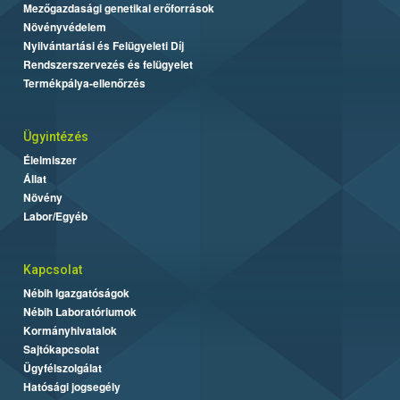
Mezőgazdasági genetikai erőforrások
Növényvédelem
Nyilvántartási és Felügyeleti Díj
Rendszerszervezés és felügyelet
Termékpálya-ellenőrzés
Ügyintézés
Élelmiszer
Állat
Növény
Labor/Egyéb
Kapcsolat
Nébih Igazgatóságok
Nébih Laboratóriumok
Kormányhivatalok
Sajtókapcsolat
Ügyfélszolgálat
Hatósági jogsegély