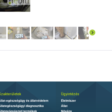
Szakterületek
Ügyintézés
Állat-egészségügy és állatvédelem
Élelmiszer
Állategészségügyi diagnosztika
Állat
Állatgyógyászati termékek
Növény