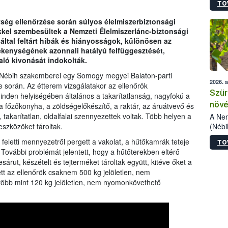
TO
kőris
jelen
ég ellenőrzése során súlyos élelmiszerbiztonsági
talál
kkel szembesültek a Nemzeti Élelmiszerlánc-biztonsági
azono
 által feltárt hibák és hiányosságok, különösen az
folyta
vékenységének azonnali hatályú felfüggesztését,
intéz
aló kivonását indokolták.
össze
érdek
 a Nébih szakemberei egy Somogy megyei Balaton-parti
2026. 
e során. Az étterem vizsgálatakor az ellenőrök
Szür
inden helyiségében általános a takarítatlanság, nagyfokú a
növé
 főzőkonyha, a zöldségelőkészítő, a raktár, az áruátvevő és
szől
 takarítatlan, oldalfalai szennyezettek voltak. Több helyen a
A Nem
(Nébi
szközöket tároltak.
Klart
eletti mennyezetről pergett a vakolat, a hűtőkamrák teteje
TO
módos
. További problémát jelentett, hogy a hűtőterekben eltérő
egész
esárut, készételt és tejterméket tároltak együtt, kitéve őket a
felha
t az ellenőrök csaknem 500 kg jelöletlen, nem
célja
több mint 120 kg jelöletlen, nem nyomonkövethető
lehet
Az Or
felha
terme