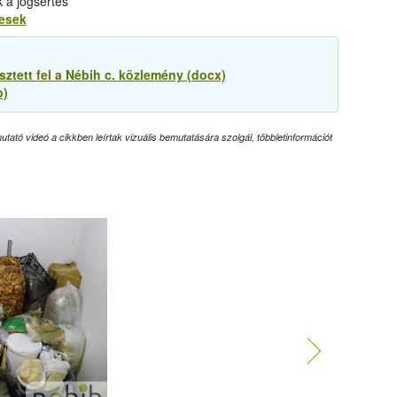
k a jogsértés
tesek
ztett fel a Nébih c. közlemény (docx)
p)
tató videó a cikkben leírtak vizuális bemutatására szolgál, többletinformációt