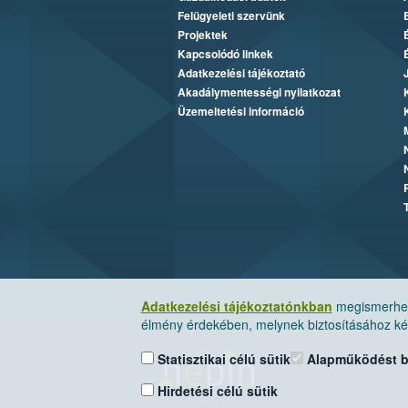
Felügyeleti szervünk
Projektek
Kapcsolódó linkek
Adatkezelési tájékoztató
Akadálymentességi nyilatkozat
Üzemeltetési információ
Adatkezelési tájékoztatónkban
megismerheti
élmény érdekében, melynek biztosításához kér
Statisztikai célú sütik
Alapműködést biz
Hirdetési célú sütik