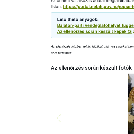
Az érintett vállalkozás adatai megtalálhatóa
listán:
https://portal.nebih.gov.hu/jogser
Letölthető anyagok:
Balaton-parti vendéglátóhelyet függes
Az ellenőrzés során készült képek (zi
Az ellenőrzés közben feltárt hibákat, hiányosságokat bemu
nem tartalmaz.
Az ellenőrzés során készült fotók