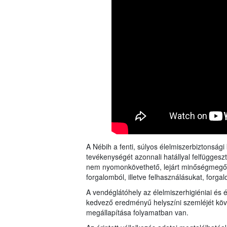
A Nébih a fenti, súlyos élelmiszerbiztonság
tevékenységét azonnali hatállyal felfüggesz
nem nyomonkövethető, lejárt minőségmegőrzé
forgalomból, illetve felhasználásukat, forga
A vendéglátóhely az élelmiszerhigiéniai és 
kedvező eredményű helyszíni szemléjét köve
megállapítása folyamatban van.