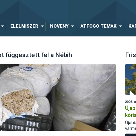
ÉLELMISZER
NÖVÉNY
ÁTFOGÓ TÉMÁK
KA
t függesztett fel a Nébih
Fris
2026. 
Újab
kőri
Újabb
várme
Élelm