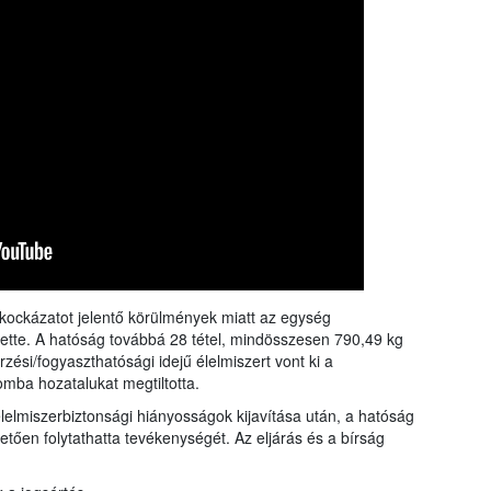
i kockázatot jelentő körülmények miatt az egység
tette. A hatóság továbbá 28 tétel, mindösszesen 790,49 kg
si/fogyaszthatósági idejű élelmiszert vont ki a
lomba hozatalukat megtiltotta.
élelmiszerbiztonsági hiányosságok kijavítása után, a hatóság
tően folytathatta tevékenységét. Az eljárás és a bírság