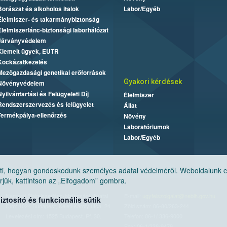
Borászat és alkoholos italok
Labor/Egyéb
Élelmiszer- és takarmánybiztonság
Élelmiszerlánc-biztonsági laborhálózat
Járványvédelem
Kiemelt ügyek, EUTR
Kockázatkezelés
Mezőgazdasági genetikai erőforrások
Gyakori kérdések
Növényvédelem
Nyilvántartási és Felügyeleti Díj
Élelmiszer
Rendszerszervezés és felügyelet
Állat
Termékpálya-ellenőrzés
Növény
Laboratóriumok
Labor/Egyéb
, hogyan gondoskodunk személyes adatai védelméről. Weboldalunk cook
jük, kattintson az „Elfogadom” gombra.
Nemzeti Élelmiszerlánc-biztonsági Hivatal
E-mail:
ugyfelszolgalat@nebih.gov.hu
tosító és funkcionális sütik
Cím: 1024 Budapest, Keleti Károly utca. 24.
Zöld szám: 06-80/263-244
Levelezési cím: 1525 Budapest. Pf. 30.
Telefon: 06-1/ 336-9000
Fax: 06-1/336-9479