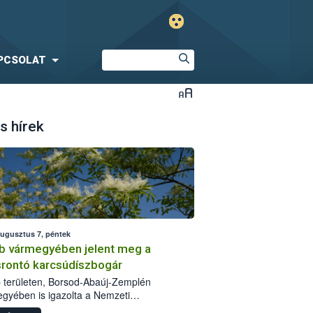
PCSOLAT
s hírek
augusztus 7, péntek
b vármegyében jelent meg a
srontó karcsúdíszbogár
 területen, Borsod-Abaúj-Zemplén
gyében is igazolta a Nemzeti
iszerlánc-biztonsági Hivatal (Nébih) a