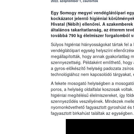
2022. szeptember 1, csütörtök
Egy Somogy megyei vendéglátóipari egys
kockázatot jelentő higiéniai körülménye
Hivatal (Nébih) ellenőrei. A szakemberek
általános takarítatlanság, az étterem te
továbbá 790 kg élelmiszer forgalomból v
Súlyos higiéniai hiányosságokat tártak fel
vendéglátóipari egység helyszíni ellenőrzés
megállapították, hogy annak gyakorlatilag m
szennyezettség. Példaként említhető, hogy a
a gyros-előkészítő helyiség padozata zsíros,
technológiához nem kapcsolódó tárgyakat, e
A fekete mosogató helyiségben a mosogató f
poros, a helyiség oldalfalai koszosak voltak
higiéniai megítélésű élelmiszereket, így föld
szennyeződés veszélyének. Mindezek mellet
nyomonkövethető fagyasztott gyroshúst és 
fagyasztott birkahúst találtak az egységben.