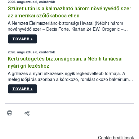
2026. augusztus 6, csütörtök
Szüret után is alkalmazható három növényvédő szer
az amerikai szőlőkabóca ellen
A Nemzeti Élelmiszerlánc-biztonsági Hivatal (Nébih) három
növényvédő szer – Decis Forte, Klartan 24 EW, Oroganic –
engedélyokiratát módosította, így azok a szüretet követően,
TOVÁBB >
egészen a vesszőérettség (BBCH 91) stádiumáig
felhasználhatóak a szőlőben. A kiterjesztések célja, hogy a korai
érésű szőlőkben is legyen lehetőség a károsító elleni további
2026. augusztus 6, csütörtök
védekezésre. Az Oroganic készítmény kis kiszerelésben kiskerti
Kerti sütögetés biztonságosan: a Nébih tanácsai
felhasználók számára is elérhető és ökológiai termesztésben is
nyári grillezéshez
engedélyezett.
A grillezés a nyári étkezések egyik legkedveltebb formája. A
meleg időjárás azonban a kórokozó, romlást okozó baktériumok
gyorsabb szaporodásának is kedvez. A szabadtéri sütögetés
TOVÁBB >
ezért nem csupán a megfelelő sütési technikáról szól: legalább
ilyen fontos az alapanyagok biztonságos kezelése, az alapvető
higiéniai szabályok betartása, a megfelelő hőkezelés, valamint a
maradékok szakszerű tárolása. A Nemzeti Élelmiszerlánc-
biztonsági Hivatal (Nébih) Oktatási Programja összegyűjtötte a
biztonságos grillezés legfontosabb tudnivalóit.
Cookie beállítások