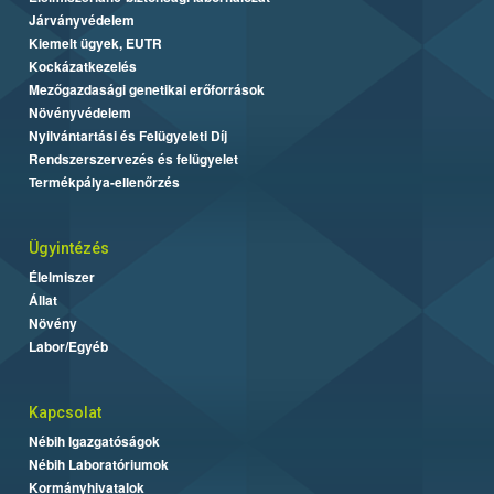
Járványvédelem
Kiemelt ügyek, EUTR
Kockázatkezelés
Mezőgazdasági genetikai erőforrások
Növényvédelem
Nyilvántartási és Felügyeleti Díj
Rendszerszervezés és felügyelet
Termékpálya-ellenőrzés
Ügyintézés
Élelmiszer
Állat
Növény
Labor/Egyéb
Kapcsolat
Nébih Igazgatóságok
Nébih Laboratóriumok
Kormányhivatalok