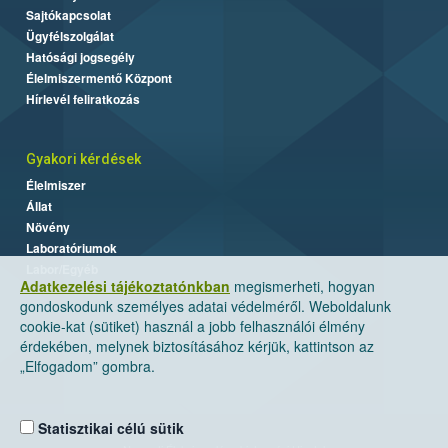
Sajtókapcsolat
Ügyfélszolgálat
Hatósági jogsegély
Élelmiszermentő Központ
Hírlevél feliratkozás
Gyakori kérdések
Élelmiszer
Állat
Növény
Laboratóriumok
Labor/Egyéb
Adatkezelési tájékoztatónkban
megismerheti, hogyan
gondoskodunk személyes adatai védelméről. Weboldalunk
cookie-kat (sütiket) használ a jobb felhasználói élmény
érdekében, melynek biztosításához kérjük, kattintson az
„Elfogadom” gombra.
Statisztikai célú sütik