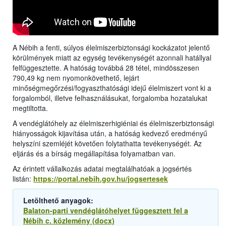
A Nébih a fenti, súlyos élelmiszerbiztonsági kockázatot jelentő
körülmények miatt az egység tevékenységét azonnali hatállyal
felfüggesztette. A hatóság továbbá 28 tétel, mindösszesen
790,49 kg nem nyomonkövethető, lejárt
minőségmegőrzési/fogyaszthatósági idejű élelmiszert vont ki a
forgalomból, illetve felhasználásukat, forgalomba hozatalukat
megtiltotta.
A vendéglátóhely az élelmiszerhigiéniai és élelmiszerbiztonsági
hiányosságok kijavítása után, a hatóság kedvező eredményű
helyszíni szemléjét követően folytathatta tevékenységét. Az
eljárás és a bírság megállapítása folyamatban van.
Az érintett vállalkozás adatai megtalálhatóak a jogsértés
listán:
https://portal.nebih.gov.hu/jogsertesek
Letölthető anyagok:
Balaton-parti vendéglátóhelyet függesztett fel a
Nébih c. közlemény (docx)