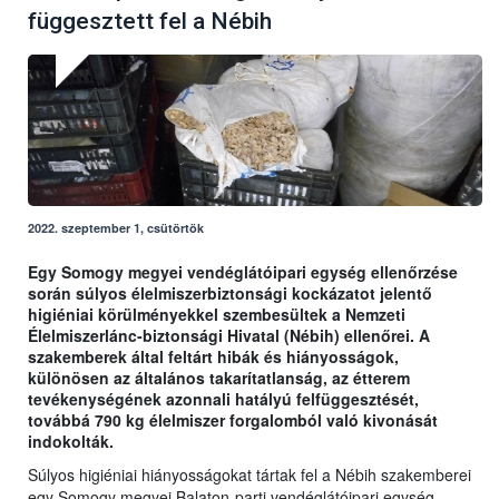
függesztett fel a Nébih
2022. szeptember 1, csütörtök
Egy Somogy megyei vendéglátóipari egység ellenőrzése
során súlyos élelmiszerbiztonsági kockázatot jelentő
higiéniai körülményekkel szembesültek a Nemzeti
Élelmiszerlánc-biztonsági Hivatal (Nébih) ellenőrei. A
szakemberek által feltárt hibák és hiányosságok,
különösen az általános takarítatlanság, az étterem
tevékenységének azonnali hatályú felfüggesztését,
továbbá 790 kg élelmiszer forgalomból való kivonását
indokolták.
Súlyos higiéniai hiányosságokat tártak fel a Nébih szakemberei
egy Somogy megyei Balaton-parti vendéglátóipari egység