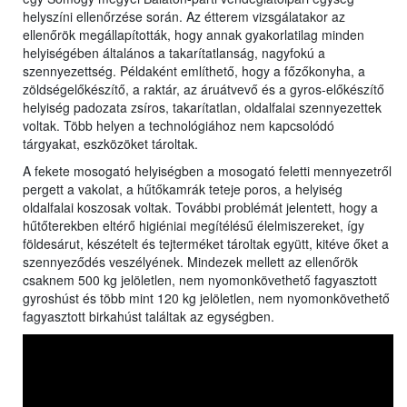
helyszíni ellenőrzése során. Az étterem vizsgálatakor az
ellenőrök megállapították, hogy annak gyakorlatilag minden
helyiségében általános a takarítatlanság, nagyfokú a
szennyezettség. Példaként említhető, hogy a főzőkonyha, a
zöldségelőkészítő, a raktár, az áruátvevő és a gyros-előkészítő
helyiség padozata zsíros, takarítatlan, oldalfalai szennyezettek
voltak. Több helyen a technológiához nem kapcsolódó
tárgyakat, eszközöket tároltak.
A fekete mosogató helyiségben a mosogató feletti mennyezetről
pergett a vakolat, a hűtőkamrák teteje poros, a helyiség
oldalfalai koszosak voltak. További problémát jelentett, hogy a
hűtőterekben eltérő higiéniai megítélésű élelmiszereket, így
földesárut, készételt és tejterméket tároltak együtt, kitéve őket a
szennyeződés veszélyének. Mindezek mellett az ellenőrök
csaknem 500 kg jelöletlen, nem nyomonkövethető fagyasztott
gyroshúst és több mint 120 kg jelöletlen, nem nyomonkövethető
fagyasztott birkahúst találtak az egységben.