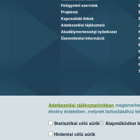
Felügyeleti szervünk
Projektek
Kapcsolódó linkek
Adatkezelési tájékoztató
Akadálymentességi nyilatkozat
Üzemeltetési információ
Adatkezelési tájékoztatónkban
megismerheti
élmény érdekében, melynek biztosításához kér
Statisztikai célú sütik
Alapműködést biz
Hirdetési célú sütik