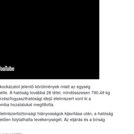
i kockázatot jelentő körülmények miatt az egység
tette. A hatóság továbbá 28 tétel, mindösszesen 790,49 kg
si/fogyaszthatósági idejű élelmiszert vont ki a
lomba hozatalukat megtiltotta.
élelmiszerbiztonsági hiányosságok kijavítása után, a hatóság
tően folytathatta tevékenységét. Az eljárás és a bírság