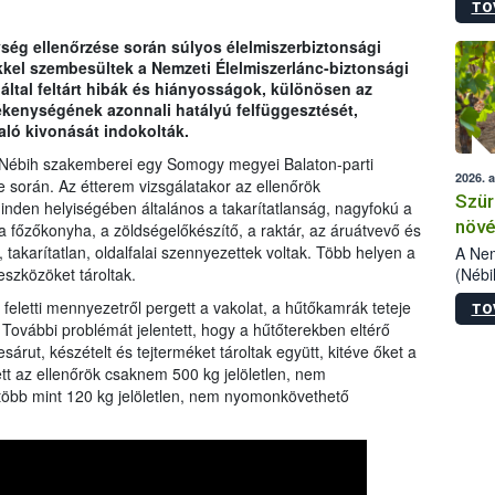
TO
kőris
jelen
ég ellenőrzése során súlyos élelmiszerbiztonsági
talál
kkel szembesültek a Nemzeti Élelmiszerlánc-biztonsági
azono
 által feltárt hibák és hiányosságok, különösen az
folyta
vékenységének azonnali hatályú felfüggesztését,
intéz
aló kivonását indokolták.
össze
érdek
 a Nébih szakemberei egy Somogy megyei Balaton-parti
2026. 
e során. Az étterem vizsgálatakor az ellenőrök
Szür
inden helyiségében általános a takarítatlanság, nagyfokú a
növé
 főzőkonyha, a zöldségelőkészítő, a raktár, az áruátvevő és
szől
 takarítatlan, oldalfalai szennyezettek voltak. Több helyen a
A Nem
(Nébi
szközöket tároltak.
Klart
eletti mennyezetről pergett a vakolat, a hűtőkamrák teteje
TO
módos
. További problémát jelentett, hogy a hűtőterekben eltérő
egész
esárut, készételt és tejterméket tároltak együtt, kitéve őket a
felha
t az ellenőrök csaknem 500 kg jelöletlen, nem
célja
több mint 120 kg jelöletlen, nem nyomonkövethető
lehet
Az Or
felha
terme