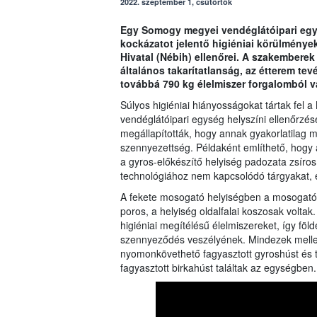
2022. szeptember 1, csütörtök
Egy Somogy megyei vendéglátóipari egys
kockázatot jelentő higiéniai körülménye
Hivatal (Nébih) ellenőrei. A szakemberek
általános takarítatlanság, az étterem te
továbbá 790 kg élelmiszer forgalomból v
Súlyos higiéniai hiányosságokat tártak fel
vendéglátóipari egység helyszíni ellenőrzés
megállapították, hogy annak gyakorlatilag m
szennyezettség. Példaként említhető, hogy a
a gyros-előkészítő helyiség padozata zsíros,
technológiához nem kapcsolódó tárgyakat, e
A fekete mosogató helyiségben a mosogató f
poros, a helyiség oldalfalai koszosak voltak
higiéniai megítélésű élelmiszereket, így föld
szennyeződés veszélyének. Mindezek mellet
nyomonkövethető fagyasztott gyroshúst és 
fagyasztott birkahúst találtak az egységben.