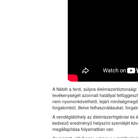
A Nébih a fenti, súlyos élelmiszerbiztonság
tevékenységét azonnali hatállyal felfüggesz
nem nyomonkövethető, lejárt minőségmegőrzé
forgalomból, illetve felhasználásukat, forga
A vendéglátóhely az élelmiszerhigiéniai és 
kedvező eredményű helyszíni szemléjét köve
megállapítása folyamatban van.