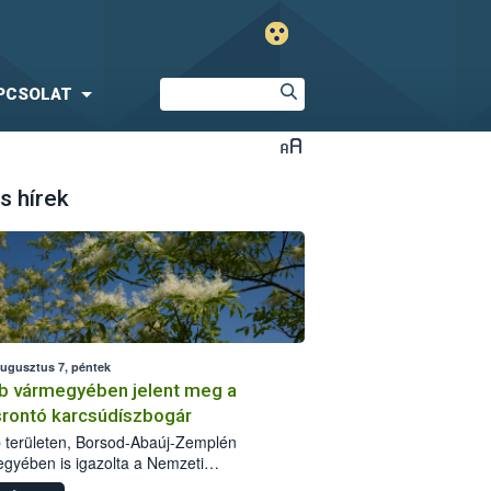
PCSOLAT
s hírek
augusztus 7, péntek
b vármegyében jelent meg a
srontó karcsúdíszbogár
 területen, Borsod-Abaúj-Zemplén
gyében is igazolta a Nemzeti
iszerlánc-biztonsági Hivatal (Nébih) a