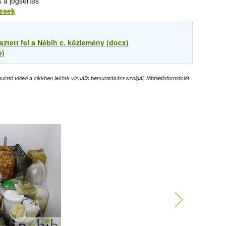
k a jogsértés
tesek
ztett fel a Nébih c. közlemény (docx)
p)
tató videó a cikkben leírtak vizuális bemutatására szolgál, többletinformációt