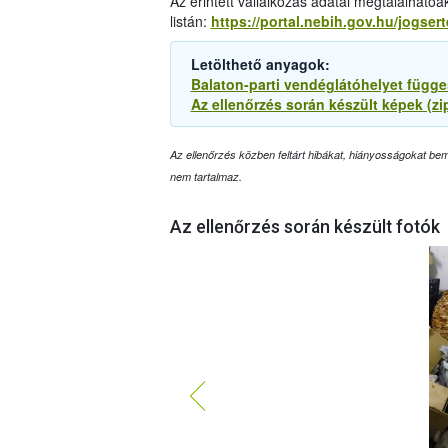
Az érintett vállalkozás adatai megtalálhatóa
listán:
https://portal.nebih.gov.hu/jogser
Letölthető anyagok:
Balaton-parti vendéglátóhelyet függes
Az ellenőrzés során készült képek (zi
Az ellenőrzés közben feltárt hibákat, hiányosságokat bemu
nem tartalmaz.
Az ellenőrzés során készült fotók