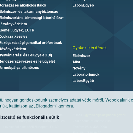
Borászat és alkoholos italok
Labor/Egyéb
Élelmiszer- és takarmánybiztonság
Élelmiszerlánc-biztonsági laborhálózat
Járványvédelem
Kiemelt ügyek, EUTR
Kockázatkezelés
Mezőgazdasági genetikai erőforrások
Gyakori kérdések
Növényvédelem
Nyilvántartási és Felügyeleti Díj
Élelmiszer
Rendszerszervezés és felügyelet
Állat
Termékpálya-ellenőrzés
Növény
Laboratóriumok
Labor/Egyéb
, hogyan gondoskodunk személyes adatai védelméről. Weboldalunk cook
jük, kattintson az „Elfogadom” gombra.
Nemzeti Élelmiszerlánc-biztonsági Hivatal
E-mail:
ugyfelszolgalat@nebih.gov.hu
tosító és funkcionális sütik
Cím: 1024 Budapest, Keleti Károly utca. 24.
Zöld szám: 06-80/263-244
Levelezési cím: 1525 Budapest. Pf. 30.
Telefon: 06-1/ 336-9000
Fax: 06-1/336-9479