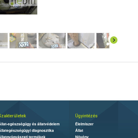
Szakterületek
Ügyintézés
Állat-egészségügy és állatvédelem
Élelmiszer
Állategészségügyi diagnosztika
Állat
Állatgyógyászati termékek
Növény