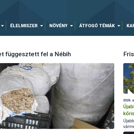
ÉLELMISZER
NÖVÉNY
ÁTFOGÓ TÉMÁK
KA
t függesztett fel a Nébih
Fris
2026. 
Újab
kőri
Újabb
várme
Élelm