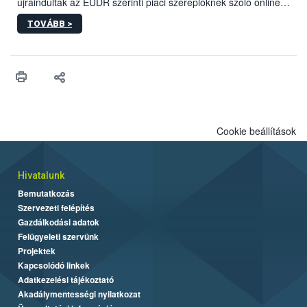
újraindultak az EUDR szerinti piaci szereplőknek szóló online
képzések.
TOVÁBB >
Cookie beállítások
Hivatalunk
Bemutatkozás
Szervezeti felépítés
Gazdálkodási adatok
Felügyeleti szervünk
Projektek
Kapcsolódó linkek
Adatkezelési tájékoztató
Akadálymentességi nyilatkozat