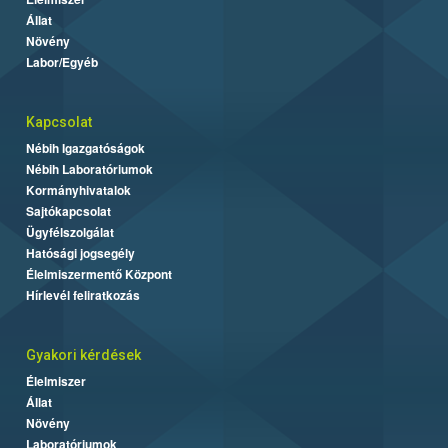
Állat
Növény
Labor/Egyéb
Kapcsolat
Nébih Igazgatóságok
Nébih Laboratóriumok
Kormányhivatalok
Sajtókapcsolat
Ügyfélszolgálat
Hatósági jogsegély
Élelmiszermentő Központ
Hírlevél feliratkozás
Gyakori kérdések
Élelmiszer
Állat
Növény
Laboratóriumok