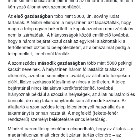
miatt kiemelt kockázatot jelent mind az ott tartott állatok, mind a
környező állományok szempontjából.
Az
első gazdaságban
több mint 3000, ún. sovány ludat
tartanak. A Nébih ellenőrei a helyszínen azt tapasztalták, hogy
maga a telep ugyan bekerített, a kapuk azonban nem zártak és
nem is zárhatóak. A hiányosságok között említhető továbbá,
hogy a három bejárat közül csak az egyiknél alakították ki a
fertőtlenítést biztosító belépőfelületet, az alomszalmát pedig a
telep mellett, fedetlenül tárolták.
A szomszédos
második gazdaságban
több mint 5000 pekingi
kacsát nevelnek. A helyszínen három fóliaistállót találtak az
ellenőrök, azonban semmilyen további, az állattartó telepeken
előirt, illetve szokásos létesítmény nincs a területen. A telep
bejáratánál nincs kialakítva kerékfertőtlenítő, továbbá
hiányoznak például a szociális helyiségek, az állati hullatároló és
boncoló, de még takarmánytároló sem áll rendelkezésre. Az
állattartó a szomszédos telep létesítményeit használta és a
takarmányt is onnan hozta át. A megfelelő (fekete-fehér
rendszerű) személyi beléptetésre sincs lehetőség.
Mindkét baromfitelep esetében elmondható, hogy az állatok – a
madárinfluenza miatt elrendelt zártan tartás ellenére – az