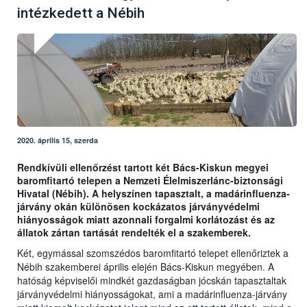
intézkedett a Nébih
2020. április 15, szerda
Rendkívüli ellenőrzést tartott két Bács-Kiskun megyei
baromfitartó telepen a Nemzeti Élelmiszerlánc-biztonsági
Hivatal (Nébih). A helyszínen tapasztalt, a madárinfluenza-
járvány okán különösen kockázatos járványvédelmi
hiányosságok miatt azonnali forgalmi korlátozást és az
állatok zártan tartását rendelték el a szakemberek.
Két, egymással szomszédos baromfitartó telepet ellenőriztek a
Nébih szakemberei április elején Bács-Kiskun megyében. A
hatóság képviselői mindkét gazdaságban jócskán tapasztaltak
járványvédelmi hiányosságokat, ami a madárinfluenza-járvány