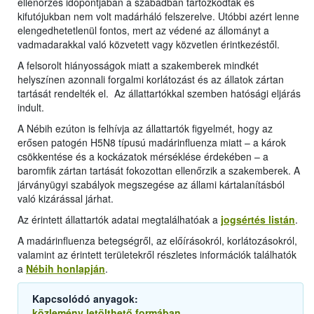
ellenőrzés időpontjában a szabadban tartózkodtak és
kifutójukban nem volt madárháló felszerelve. Utóbbi azért lenne
elengedhetetlenül fontos, mert az védené az állományt a
vadmadarakkal való közvetett vagy közvetlen érintkezéstől.
A felsorolt hiányosságok miatt a szakemberek mindkét
helyszínen azonnali forgalmi korlátozást és az állatok zártan
tartását rendelték el. Az állattartókkal szemben hatósági eljárás
indult.
A Nébih ezúton is felhívja az állattartók figyelmét, hogy az
erősen patogén H5N8 típusú madárinfluenza miatt – a károk
csökkentése és a kockázatok mérséklése érdekében – a
baromfik zártan tartását fokozottan ellenőrzik a szakemberek. A
járványügyi szabályok megszegése az állami kártalanításból
való kizárással járhat.
Az érintett állattartók adatai megtalálhatóak a
jogsértés listán
.
A madárinfluenza betegségről, az előírásokról, korlátozásokról,
valamint az érintett területekről részletes információk találhatók
a
Nébih honlapján
.
Kapcsolódó anyagok:
közlemény letölthető formában