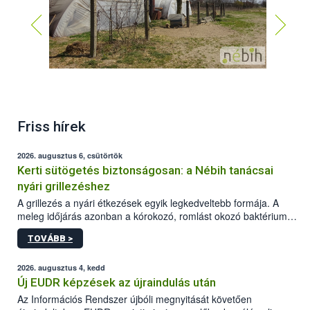
Friss hírek
2026. augusztus 6, csütörtök
Kerti sütögetés biztonságosan: a Nébih tanácsai
nyári grillezéshez
A grillezés a nyári étkezések egyik legkedveltebb formája. A
meleg időjárás azonban a kórokozó, romlást okozó baktériumok
gyorsabb szaporodásának is kedvez. A szabadtéri sütögetés
TOVÁBB >
ezért nem csupán a megfelelő sütési technikáról szól: legalább
ilyen fontos az alapanyagok biztonságos kezelése, az alapvető
higiéniai szabályok betartása, a megfelelő hőkezelés, valamint a
2026. augusztus 4, kedd
maradékok szakszerű tárolása. A Nemzeti Élelmiszerlánc-
Új EUDR képzések az újraindulás után
biztonsági Hivatal (Nébih) Oktatási Programja összegyűjtötte a
Az Információs Rendszer újbóli megnyitását követően
biztonságos grillezés legfontosabb tudnivalóit.