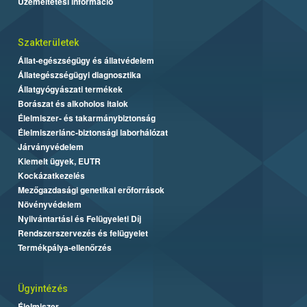
Üzemeltetési információ
Szakterületek
Állat-egészségügy és állatvédelem
Állategészségügyi diagnosztika
Állatgyógyászati termékek
Borászat és alkoholos italok
Élelmiszer- és takarmánybiztonság
Élelmiszerlánc-biztonsági laborhálózat
Járványvédelem
Kiemelt ügyek, EUTR
Kockázatkezelés
Mezőgazdasági genetikai erőforrások
Növényvédelem
Nyilvántartási és Felügyeleti Díj
Rendszerszervezés és felügyelet
Termékpálya-ellenőrzés
Ügyintézés
Élelmiszer