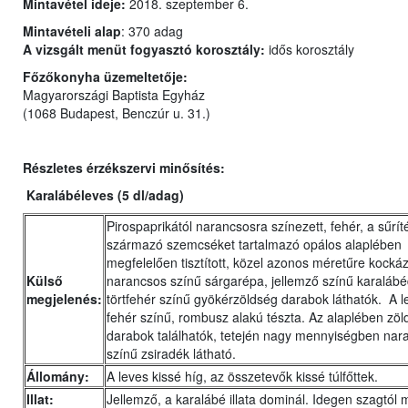
Mintavétel ideje:
2018. szeptember 6.
Mintavételi alap
: 370 adag
A vizsgált menüt fogyasztó korosztály:
idős korosztály
Főzőkonyha üzemeltetője:
Magyarországi Baptista Egyház
(1068 Budapest, Benczúr u. 31.)
Részletes érzékszervi minősítés:
Karalábéleves (5 dl/adag)
Pirospaprikától narancsosra színezett, fehér, a sűrít
származó szemcséket tartalmazó opálos alaplében
megfelelően tisztított, közel azonos méretűre kockáz
Külső
narancsos színű sárgarépa, jellemző színű karaláb
megjelenés:
törtfehér színű gyökérzöldség darabok láthatók. A l
fehér színű, rombusz alakú tészta. Az alaplében zöl
darabok találhatók, tetején nagy mennyiségben nar
színű zsiradék látható.
Állomány:
A leves kissé híg, az összetevők kissé túlfőttek.
Illat:
Jellemző, a karalábé illata dominál. Idegen szagtól 