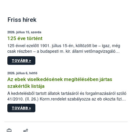
Friss hírek
2026. július 15, szerda
125 éve történt
125 évvel ezelőtt 1901. július 15-én, költözött be – igaz, még
csak részben – a budapesti m. kir. állami vetőmagvizsgáló
állomás a Kis Rókus utca 15. szám alatti, Czigler Győző által
TOVÁBB >
tervezett új épületébe.
2026. július 6, hétfő
Az ebek viselkedésének megítélésében jártas
szakértők listája
A kedvtelésből tartott állatok tartásáról és forgalmazásáról szóló
41/2010. (II. 26.) Korm.rendelet szabályozza az eb okozta fizikai
sérülés, illetve ennek veszélye keletkezésekor felmerülő
TOVÁBB >
hatósági feladatokat, valamint a veszélyes eb tartását és annak
engedélyezését. Ezen eljárások során szükség esetén be kell
vonni az ebek viselkedésének megítélésében jártas szakértőt.