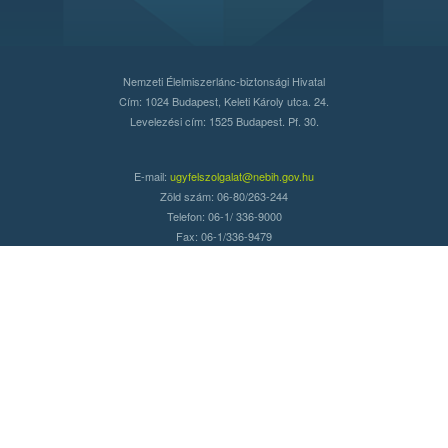
Nemzeti Élelmiszerlánc-biztonsági Hivatal
Cím: 1024 Budapest, Keleti Károly utca. 24.
Levelezési cím: 1525 Budapest. Pf. 30.
E-mail:
ugyfelszolgalat@nebih.gov.hu
Zöld szám: 06-80/263-244
Telefon: 06-1/ 336-9000
Fax: 06-1/336-9479