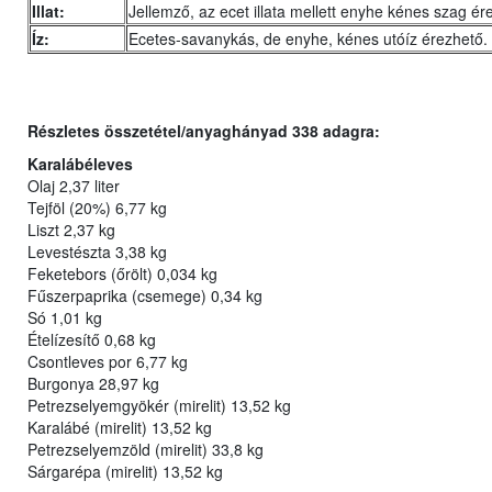
Illat:
Jellemző, az ecet illata mellett enyhe kénes szag ér
Íz:
Ecetes-savanykás, de enyhe, kénes utóíz érezhető.
Részletes összetétel/anyaghányad 338
adagra:
Karalábéleves
Olaj 2,37 liter
Tejföl (20%) 6,77 kg
Liszt 2,37 kg
Levestészta 3,38 kg
Feketebors (őrölt) 0,034 kg
Fűszerpaprika (csemege) 0,34 kg
Só 1,01 kg
Ételízesítő 0,68 kg
Csontleves por 6,77 kg
Burgonya 28,97 kg
Petrezselyemgyökér (mirelit) 13,52 kg
Karalábé (mirelit) 13,52 kg
Petrezselyemzöld (mirelit) 33,8 kg
Sárgarépa (mirelit) 13,52 kg