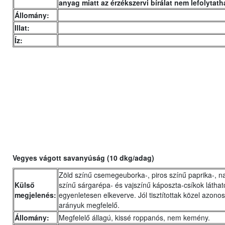
anyag miatt az érzékszervi bírálat nem lefolytath
Állomány:
Illat:
Íz:
Vegyes vágott savanyúság (10 dkg/adag)
Zöld színű csemegeuborka-, piros színű paprika-, 
Külső
színű sárgarépa- és vajszínű káposzta-csíkok láthat
megjelenés:
egyenletesen elkeverve. Jól tisztítottak közel azono
arányuk megfelelő.
Állomány:
Megfelelő állagú, kissé roppanós, nem kemény.