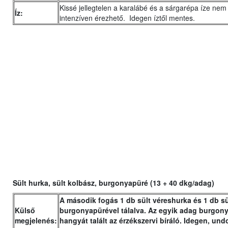
Kissé jellegtelen a karalábé és a sárgarépa íze nem
Íz:
intenzíven érezhető. Idegen íztől mentes.
Sült hurka, sült kolbász, burgonyapüré (13 + 40 dkg/adag)
A második fogás 1 db sült véreshurka és 1 db s
Külső
burgonyapürével tálalva. Az egyik adag burgon
megjelenés:
hangyát talált az érzékszervi bíráló. Idegen, undo