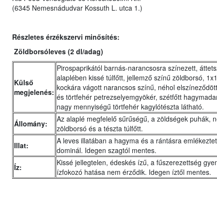
(6345 Nemesnádudvar Kossuth L. utca 1.)
Részletes érzékszervi minősítés:
Zöldborsóleves (2 dl/adag)
Pirospaprikától barnás-narancsosra színezett, áttet
alaplében kissé túlfőtt, jellemző színű zöldborsó, 1
Külső
kockára vágott narancsos színű, néhol elszíneződöt
megjelenés:
és törtfehér petrezselyemgyökér, szétfőtt hagymad
nagy mennyiségű törtfehér kagylótészta látható.
Az alaplé megfelelő sűrűségű, a zöldségek puhák, 
Állomány:
zöldborsó és a tészta túlfőtt.
A leves illatában a hagyma és a rántásra emlékeztető
Illat:
dominál. Idegen szagtól mentes.
Kissé jellegtelen, édeskés ízű, a fűszerezettség gye
Íz:
ízfokozó hatása nem érződik. Idegen íztől mentes.