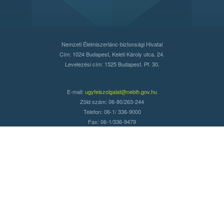
Nemzeti Élelmiszerlánc-biztonsági Hivatal
Cím: 1024 Budapest, Keleti Károly utca. 24.
Levelezési cím: 1525 Budapest. Pf. 30.
E-mail:
ugyfelszolgalat@nebih.gov.hu
Zöld szám: 06-80/263-244
Telefon: 06-1/ 336-9000
Fax: 06-1/336-9479