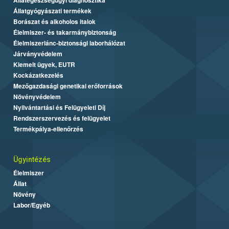
Állatgyógyászati termékek
Borászat és alkoholos italok
Élelmiszer- és takarmánybiztonság
Élelmiszerlánc-biztonsági laborhálózat
Járványvédelem
Kiemelt ügyek, EUTR
Kockázatkezelés
Mezőgazdasági genetikai erőforrások
Növényvédelem
Nyilvántartási és Felügyeleti Díj
Rendszerszervezés és felügyelet
Termékpálya-ellenőrzés
Ügyintézés
Élelmiszer
Állat
Növény
Labor/Egyéb