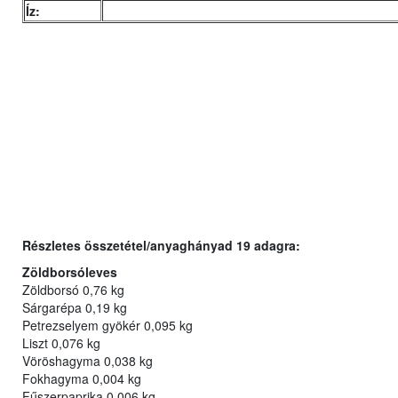
Íz:
Részletes összetétel/anyaghányad 19 adagra:
Zöldborsóleves
Zöldborsó 0,76 kg
Sárgarépa 0,19 kg
Petrezselyem gyökér 0,095 kg
Liszt 0,076 kg
Vöröshagyma 0,038 kg
Fokhagyma 0,004 kg
Fűszerpaprika 0,006 kg