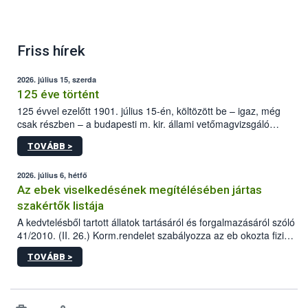
Friss hírek
2026. július 15, szerda
125 éve történt
125 évvel ezelőtt 1901. július 15-én, költözött be – igaz, még
csak részben – a budapesti m. kir. állami vetőmagvizsgáló
állomás a Kis Rókus utca 15. szám alatti, Czigler Győző által
TOVÁBB >
tervezett új épületébe.
2026. július 6, hétfő
Az ebek viselkedésének megítélésében jártas
szakértők listája
A kedvtelésből tartott állatok tartásáról és forgalmazásáról szóló
41/2010. (II. 26.) Korm.rendelet szabályozza az eb okozta fizikai
sérülés, illetve ennek veszélye keletkezésekor felmerülő
TOVÁBB >
hatósági feladatokat, valamint a veszélyes eb tartását és annak
engedélyezését. Ezen eljárások során szükség esetén be kell
vonni az ebek viselkedésének megítélésében jártas szakértőt.