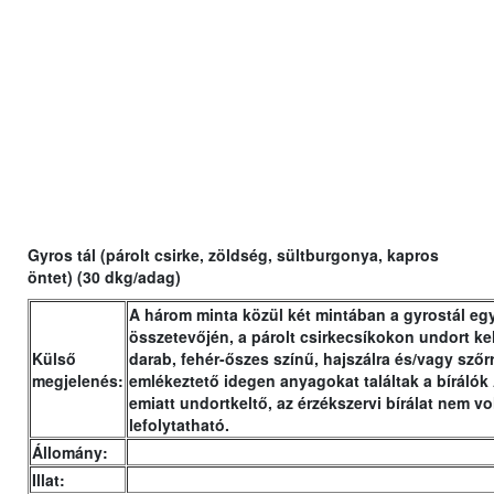
Gyros tál
(párolt csirke, zöldség, sültburgonya, kapros
öntet) (30 dkg/adag)
A három minta közül két mintában a gyrostál eg
összetevőjén, a párolt csirkecsíkokon undort ke
Külső
darab, fehér-őszes színű, hajszálra és/vagy szőr
megjelenés:
emlékeztető idegen anyagokat találtak a bírálók 
emiatt undortkeltő, az érzékszervi bírálat nem vo
lefolytatható.
Állomány:
Illat: