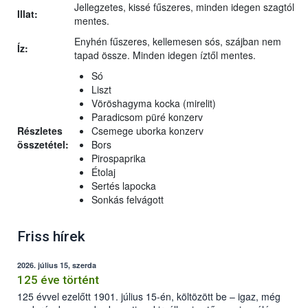
Jellegzetes, kissé fűszeres, minden idegen szagtól
Illat:
mentes.
Enyhén fűszeres, kellemesen sós, szájban nem
Íz:
tapad össze. Minden idegen íztől mentes.
Só
Liszt
Vöröshagyma kocka (mirelit)
Paradicsom püré konzerv
Részletes
Csemege uborka konzerv
összetétel:
Bors
Pirospaprika
Étolaj
Sertés lapocka
Sonkás felvágott
Friss hírek
2026. július 15, szerda
125 éve történt
125 évvel ezelőtt 1901. július 15-én, költözött be – igaz, még