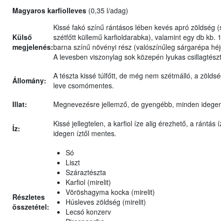
Magyaros karfiolleves
(0,35 l/adag)
Kissé fakó színű rántásos lében kevés apró zöldség 
Külső
szétfőtt küllemű karfioldarabka), valamint egy db kb
megjelenés:
barna színű növényi rész (valószínűleg sárgarépa héj
A levesben viszonylag sok közepén lyukas csillagtészt
A tészta kissé túlfőtt, de még nem szétmálló, a zöldség
Állomány:
leve csomómentes.
Illat:
Megnevezésre jellemző, de gyengébb, minden idegen
Kissé jellegtelen, a karfiol íze alig érezhető, a rántá
Íz:
idegen íztől mentes.
Só
Liszt
Száraztészta
Karfiol (mirelit)
Vöröshagyma kocka (mirelit)
Részletes
Húsleves zöldség (mirelit)
összetétel:
Lecsó konzerv