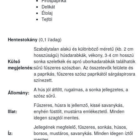
Pirospaprika
Delikát
Étolaj
Tejföl
Hentestokány
(0,1 l/adag)
Szabálytalan alakú és különböző méretű (kb. 2 cm
hosszúságú) húsdarabkák, vékony, 3-4 cm hosszú
Külső
sonka szeletkék és apró uborkadarabkák találhatók
megjelenés:
sűrű fűszeres szószban. Az összetevők felülete és
a paprikás, fűszeres szósz paprikától sárgáspirosra
színezett.
A hús jól átfőtt, rugalmas, a sonka jellegzetes, a
Állomány:
szósz sűrű.
Fűszeres, húsra is jellemző, kissé savanykás,
Illat:
enyhén füstölt, mustárra emlékeztető. Minden
idegen szagtól mentes.
Jellegének megfelelő, fűszeres, sonkás, húsos,
Íz:
borsos, mustáros, savanykás. Minden idegen íztől
mentes.