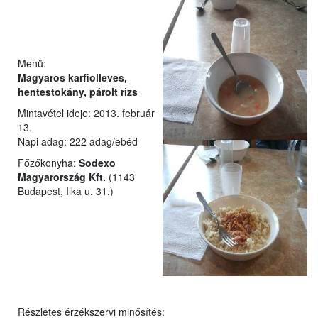
Menü:
Magyaros karfiolleves,
hentestokány, párolt rizs
Mintavétel ideje: 2013. február
13.
Napi adag: 222 adag/ebéd
Főzőkonyha:
Sodexo
Magyarország Kft.
(1143
Budapest, Ilka u. 31.)
Részletes érzékszervi minősítés: