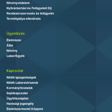
Növényvédelem
Nyilvántartási és Felügyeleti Díj
Rendszerszervezés és felügyelet
Termékpálya-ellenőrzés
Ügyintézés
Élelmiszer
Állat
Növény
Labor/Egyéb
Kapcsolat
Nébih Igazgatóságok
Nébih Laboratóriumok
Kormányhivatalok
Sajtókapcsolat
Ügyfélszolgálat
Hatósági jogsegély
Élelmiszermentő Központ