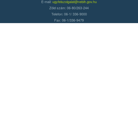
E-mail:
ugyfelszolgalat@nebih.gov.hu
Zöld szám: 06-80/263-244
Telefon: 06-1/ 336-9000
Fax: 06-1/336-9479