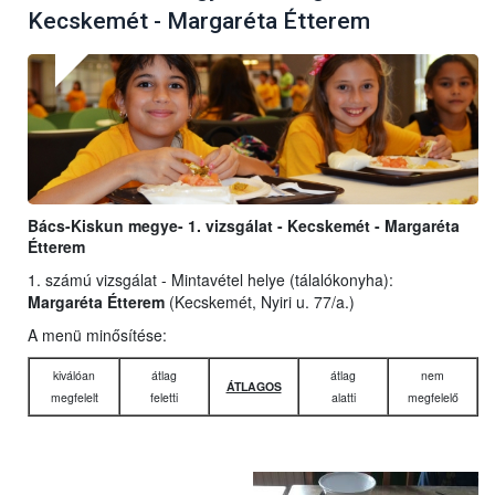
Kecskemét - Margaréta Étterem
Bács-Kiskun megye- 1. vizsgálat - Kecskemét - Margaréta
Étterem
1. számú vizsgálat - Mintavétel helye (tálalókonyha):
Margaréta Étterem
(Kecskemét, Nyiri u. 77/a.)
A menü minősítése:
kiválóan
átlag
átlag
nem
ÁTLAGOS
megfelelt
feletti
alatti
megfelelő