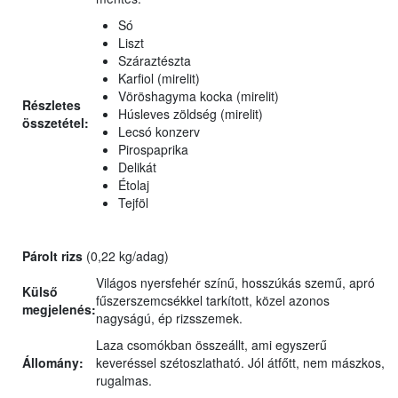
Só
Liszt
Száraztészta
Karfiol (mirelit)
Vöröshagyma kocka (mirelit)
Részletes
Húsleves zöldség (mirelit)
összetétel:
Lecsó konzerv
Pirospaprika
Delikát
Étolaj
Tejföl
Párolt rizs
(0,22 kg/adag)
Világos nyersfehér színű, hosszúkás szemű, apró
Külső
fűszerszemcsékkel tarkított, közel azonos
megjelenés:
nagyságú, ép rizsszemek.
Laza csomókban összeállt, ami egyszerű
Állomány:
keveréssel szétoszlatható. Jól átfőtt, nem mászkos,
rugalmas.