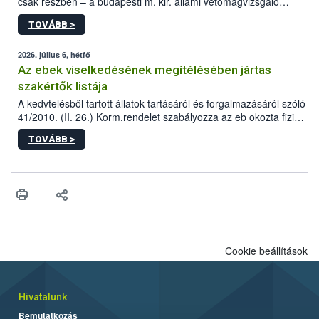
csak részben – a budapesti m. kir. állami vetőmagvizsgáló
állomás a Kis Rókus utca 15. szám alatti, Czigler Győző által
TOVÁBB >
tervezett új épületébe.
2026. július 6, hétfő
Az ebek viselkedésének megítélésében jártas
szakértők listája
A kedvtelésből tartott állatok tartásáról és forgalmazásáról szóló
41/2010. (II. 26.) Korm.rendelet szabályozza az eb okozta fizikai
sérülés, illetve ennek veszélye keletkezésekor felmerülő
TOVÁBB >
hatósági feladatokat, valamint a veszélyes eb tartását és annak
engedélyezését. Ezen eljárások során szükség esetén be kell
vonni az ebek viselkedésének megítélésében jártas szakértőt.
Cookie beállítások
Hivatalunk
Bemutatkozás