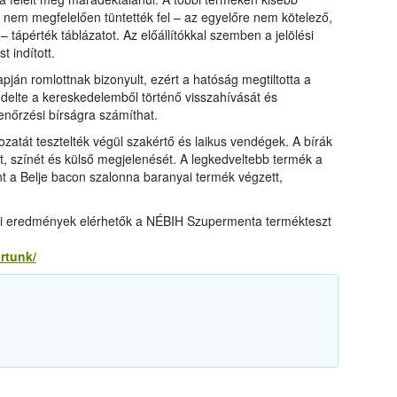
ul nem megfelelően tüntették fel – az egyelőre nem kötelező,
 tápérték táblázatot. Az előállítókkal szemben a jelölési
 indított.
apján romlottnak bizonyult, ezért a hatóság megtiltotta a
ndelte a kereskedelemből történő visszahívását és
lenőrzési bírságra számíthat.
ozatát tesztelték végül szakértő és laikus vendégek. A bírák
át, színét és külső megjelenését. A legkedveltebb termék a
nt a Belje bacon szalonna baranyai termék végzett,
lati eredmények elérhetők a NÉBIH Szupermenta termékteszt
rtunk/