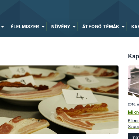
ÉLELMISZER
NÖVÉNY
ÁTFOGÓ TÉMÁK
KA
Kap
2016. 
Mikr
Kilen
Szupe
Élelm
alapo
TO