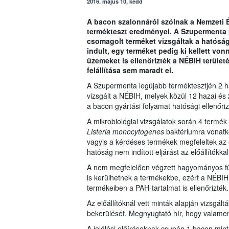
2016. május 10, kedd
A bacon szalonnáról szólnak a Nemzeti É
termékteszt eredményei. A Szupermenta pr
csomagolt terméket vizsgáltak a hatóság
indult, egy terméket pedig ki kellett von
üzemeket is ellenőrizték a NÉBIH terület
felállítása sem maradt el.
A Szupermenta legújabb terméktesztjén 2 
vizsgált a NÉBIH, melyek közül 12 hazai és 2
a bacon gyártási folyamat hatósági ellenőrizé
A mikrobiológiai vizsgálatok során 4 termé
Listeria monocytogenes
baktériumra vonatko
vagyis a kérdéses termékek megfeleltek az 
hatóság nem indított eljárást az előállítókk
A nem megfelelően végzett hagyományos füs
is kerülhetnek a termékekbe, ezért a NÉBIH
termékeiben a PAH-tartalmat is ellenőrizté
Az előállítóknál vett minták alapján vizsgá
bekerülését. Megnyugtató hír, hogy valame
A jelölési előírásoknak csupán 1 bacon mint