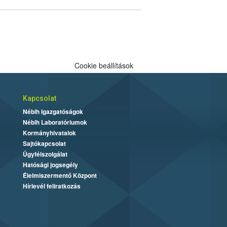
Cookie beállítások
Kapcsolat
Nébih Igazgatóságok
Nébih Laboratóriumok
Kormányhivatalok
Sajtókapcsolat
Ügyfélszolgálat
Hatósági jogsegély
Élelmiszermentő Központ
Hírlevél feliratkozás