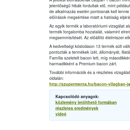
jelentőségű hibák fordultak elő, mint példá
de alkalmazás esetén pontosnak kell lennie –
előírások megsértése miatt a hatóság eljárást
Az egyik termék a laboratóriumi vizsgálat al
termék forgalomba hozatalát, valamint elre
megsemmisítését. Az előállító élelmiszer-el
A kedveltségi kóstoláson 13 termék sült vált
pontozták a termékek ízét, állományát, illat
Família szeletelt bacon lett, míg másodikké
harmadikként a Premium bacon zárt.
További információk és a részletes vizsgá
oldalán:
http://szupermenta.hu/bacon-vilagban-ja
Kapcsolódó anyagok:
közlemény letölthető formában
részletes eredmények
videó