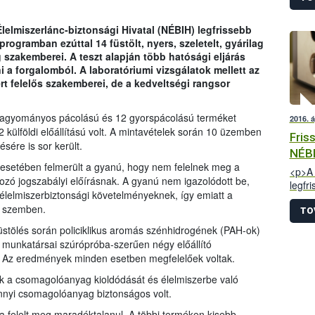
marad
arány
lelmiszerlánc-biztonsági Hivatal (NÉBIH) legfrissebb
helyz
ogramban ezúttal 14 füstölt, nyers, szeletelt, gyárilag
ki ke
 szakemberei. A teszt alapján több hatósági eljárás
probl
ni a forgalomból. A laboratóriumi vizsgálatok mellett az
ért felelős szakemberei, de a kedveltségi rangsor
hagyományos pácolású és 12 gyorspácolású terméket
2016. á
 külföldi előállítású volt. A mintavételek során 10 üzemben
Fris
sére is sor került.
NÉB
k esetében felmerült a gyanú, hogy nem felelnek meg a
<p>A 
zó jogszabályi előírásnak. A gyanú nem igazolódott be,
legfr
élelmiszerbiztonsági követelményeknek, így emiatt a
Nemze
al szemben.
(NÉBI
TO
vendé
tölés során policiklikus aromás szénhidrogének (PAH-ok)
előál
 munkatársai szúrópróba-szerűen négy előállító
minős
k. Az eredmények minden esetben megfelelőek voltak.
levet
közöt
lták a csomagolóanyag kioldódását és élelmiszerbe való
a sza
nnyi csomagolóanyag biztonságos volt.
a felelt meg maradéktalanul. A többi terméken kisebb