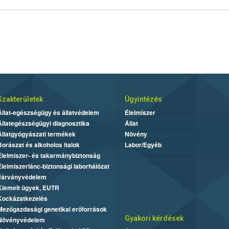
Szakterületek
Ügyintézés
Állat-egészségügy és állatvédelem
Élelmiszer
Állategészségügyi diagnosztika
Állat
Állatgyógyászati termékek
Növény
Borászat és alkoholos italok
Labor/Egyéb
Élelmiszer- és takarmánybiztonság
Élelmiszerlánc-biztonsági laborhálózat
Járványvédelem
Kiemelt ügyek, EUTR
Kockázatkezelés
Mezőgazdasági genetikai erőforrások
Gyakori kérdések
Növényvédelem