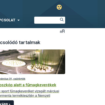
PCSOLAT
csolódó tartalmak
március 31, csütörtök
oszkóp alatt a fűmagkeverékek
c sport fűmagkeveréket vizsgált márciusi
rmenta terméktesztjén a Nemzeti
iszerlánc-biztonsági Hivatal (NÉBIH). Az
s laboratóriumi vizsgálatok ezúttal sem
VÁBB >