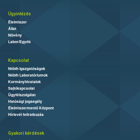
Ügyintézés
Élelmiszer
Állat
Növény
Labor/Egyéb
Kapcsolat
Nébih Igazgatóságok
Nébih Laboratóriumok
Kormányhivatalok
Sajtókapcsolat
Ügyfélszolgálat
Hatósági jogsegély
Élelmiszermentő Központ
Hírlevél feliratkozás
Gyakori kérdések