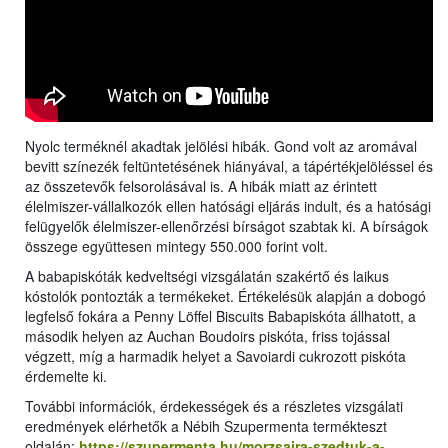
Nyolc terméknél akadtak jelölési hibák. Gond volt az aromával
bevitt színezék feltüntetésének hiányával, a tápértékjelöléssel és
az összetevők felsorolásával is. A hibák miatt az érintett
élelmiszer-vállalkozók ellen hatósági eljárás indult, és a hatósági
felügyelők élelmiszer-ellenőrzési bírságot szabtak ki. A bírságok
összege együttesen mintegy 550.000 forint volt.
A babapiskóták kedveltségi vizsgálatán szakértő és laikus
kóstolók pontozták a termékeket. Értékelésük alapján a dobogó
legfelső fokára a Penny Löffel Biscuits Babapiskóta állhatott, a
második helyen az Auchan Boudoirs piskóta, friss tojással
végzett, míg a harmadik helyet a Savoiardi cukrozott piskóta
érdemelte ki.
További információk, érdekességek és a részletes vizsgálati
eredmények elérhetők a Nébih Szupermenta termékteszt
oldalán:
https://szupermenta.hu/morzsaira-szedtuk-a-