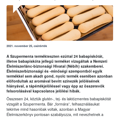
2021. november 25, csütörtök
A Szupermenta termékteszten ezúttal 24 babapiskótát,
illetve babapiskóta jellegű terméket vizsgáltak a Nemzeti
Élelmiszerlánc-biztonsági Hivatal (Nébih) szakemberei.
Élelmiszerbiztonsági és -minőségi szempontból egyik
termékkel sem akadt gond, nyolc termék esetében azonban
előfordultak az aromával bevitt színezék jelölésének
hiányával, a tápértékjelöléssel vagy épp az összetevők
felsorolásával kapcsolatos jelölési hibák.
Összesen 24, köztük glutén-, tej- és laktózmentes babapiskótát
vizsgált a Szupermenta. Bár „formára”, felhasználásukat
tekintve mind hasonlóak voltak, azonban a Magyar
Élelmiszerkönyv pontosan szabályozza, mit nevezhetnek a