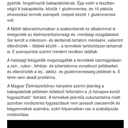
gyártók, forgalmazók babapiskótának. Épp ezért a tesztben
végül 8 babapiskóta, köztük 1 gluténmentes, és 16 piskóta
elnevezésű termék szerepelt, melyek között 1 gluténmentes
volt.
A Nébih laboratóriumaiban a szakemberek ez alkalommal is
elvégezték az élelmiszerbiztonsági és -minőségi vizsgálatokat.
Sor került a mikotoxin- és akrilamid-tartalom mérésére, valamint
ellenőrizték – többek között – a termékek tartósítószer-tartalmát
is. E szempontok szerint mindent rendben találtak.
A hatósági felügyelők megvizsgálták a termékek csomagolásán
a zsír-, cukor-, fehérje- és sótartalomra vonatkozó jelöléseket,
és ellenőrizték a tej-, laktóz- és gluténmentesség jelölését is. E
téren sem akadt probléma.
A Magyar Élelmiszerkönyv irányelve szerint jelenleg a
babapiskóták jelölésén kötelező feltüntetni a „6 hónapos kortól
fogyasztható” feliratot. A termékek jelentős cukortartalma miatt
azonban rendszeres fogyasztásuk nem javasolt csecsemők és
kisgyermekek számára, ezért folyamatban van a szabályozás
módosítása.