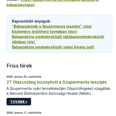
babapiskotakat/
Kapcsolódó anyagok:
"Babapiskóták a Szupermenta tesztjén" című
közlemény letölthető formában (doc)
Babapiskóta eredményközlő táblázateredményközlő
táblázat (xls)
Babapiskóta eredményközlő videó leirata (pdf)
Friss hírek
2026. június 25, csütörtök
27 Olaszrizling bizonyított a Szupermenta tesztjén
A Szupermenta nyári terméktesztjén Olaszrizlingeket vizsgáltak
a Nemzeti Élelmiszerlánc-biztonsági Hivatal (Nébih)
szakemberei. Összesen 27 bor került „nagyító alá”, melyek az
TOVÁBB >
élelmiszerbiztonsági és -minőségi vizsgálatok, valamint a
jelölés-ellenőrzés szempontjából is megfeleltek. A kedveltségi
vizsgálaton az is kiderült, melyek a kóstolók által
2026. június 11, csütörtök