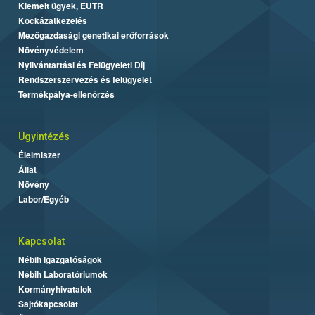
Kiemelt ügyek, EUTR
Kockázatkezelés
Mezőgazdasági genetikai erőforrások
Növényvédelem
Nyilvántartási és Felügyeleti Díj
Rendszerszervezés és felügyelet
Termékpálya-ellenőrzés
Ügyintézés
Élelmiszer
Állat
Növény
Labor/Egyéb
Kapcsolat
Nébih Igazgatóságok
Nébih Laboratóriumok
Kormányhivatalok
Sajtókapcsolat