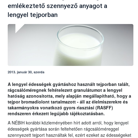
emlékeztető szennyező anyagot a
lengyel tejporban
2013. január 30, szerda
A lengyel édességek gyártáshoz használt tejporban talált,
rágcsálóméregnek feltételezett granulátumot a lengyel
hatóság azonosította, mely alapján megállapítható, hogy a
tejpor bromadiolont tartalmazott - áll az élelmiszerekre és
takarmányokra vonatkozó gyors riasztási (RASFF)
rendszeren érkezett legújabb tájékoztatásban.
A NÉBIH korábbi közleményében hírt adott arról, hogy lengyel
édességek gyártása során feltehetően rágcsálóméreggel
szennyezett tejport használtak fel, ezért ezeket az édességeket