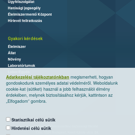
Ügyfélszolgálat
Hatósági jogsegély
Élelmiszermentő Központ
Hírlevél feliratkozás
Gyakori kérdések
Élelmiszer
Állat
Növény
Laboratóriumok
Labor/Egyéb
Adatkezelési tájékoztatónkban
megismerheti, hogyan
gondoskodunk személyes adatai védelméről. Weboldalunk
cookie-kat (sütiket) használ a jobb felhasználói élmény
érdekében, melynek biztosításához kérjük, kattintson az
„Elfogadom” gombra.
Statisztikai célú sütik
Nemzeti Élelmiszerlánc-biztonsági Hivatal
Hirdetési célú sütik
Cím: 1024 Budapest, Keleti Károly utca. 24.