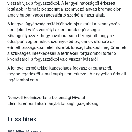
visszahívják a fogyasztóktól. A lengyel hatóságtól érkezett
legújabb információk szerint a szennyező anyag bromadiolon,
amely hatóanyagot rágcsálóirtó szerként használják.
A lengyel ügyészség sajtótájékoztatója szerint a szennyezés
nem jelent valós veszélyt az emberek egészségre.
Kihangsúlyozzák, hogy továbbra sem bizonyított, hogy az
édesipari végtermékek szennyeződtek, ennek ellenére az
érintett országokban élelmiszerbiztonsági okokból megtörténtek
a szükséges intézkedések a termékek forgalomból történő
kivonásáról, a fogyasztóktól való visszahívásáról.
A lengyel termékekkel kapcsolatos fogyasztói panaszról,
megbetegedésről a mai napig nem érkezett hír egyetlen érintett
tagállamból sem.
Nemzeti Élelmiszerlánc-biztonsági Hivatal
Élelmiszer- és Takarmánybiztonsági Igazgatóság
Friss hírek
2026. július 15, szerda