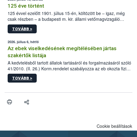
125 éve történt
125 évvel ezelőtt 1901. július 15-én, költözött be – igaz, még
csak részben – a budapesti m. kir. állami vetőmagvizsgáló
állomás a Kis Rókus utca 15. szám alatti, Czigler Győző által
TOVÁBB >
tervezett új épületébe.
2026. július 6, hétfő
Az ebek viselkedésének megítélésében jártas
szakértők listája
A kedvtelésből tartott állatok tartásáról és forgalmazásáról szóló
41/2010. (II. 26.) Korm.rendelet szabályozza az eb okozta fizikai
sérülés, illetve ennek veszélye keletkezésekor felmerülő
TOVÁBB >
hatósági feladatokat, valamint a veszélyes eb tartását és annak
engedélyezését. Ezen eljárások során szükség esetén be kell
vonni az ebek viselkedésének megítélésében jártas szakértőt.
Cookie beállítások