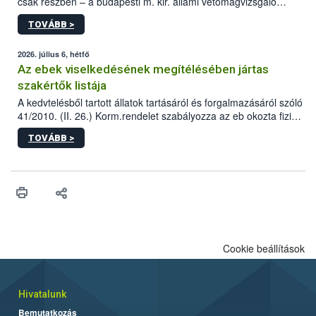
csak részben – a budapesti m. kir. állami vetőmagvizsgáló
állomás a Kis Rókus utca 15. szám alatti, Czigler Győző által
TOVÁBB >
tervezett új épületébe.
2026. július 6, hétfő
Az ebek viselkedésének megítélésében jártas
szakértők listája
A kedvtelésből tartott állatok tartásáról és forgalmazásáról szóló
41/2010. (II. 26.) Korm.rendelet szabályozza az eb okozta fizikai
sérülés, illetve ennek veszélye keletkezésekor felmerülő
TOVÁBB >
hatósági feladatokat, valamint a veszélyes eb tartását és annak
engedélyezését. Ezen eljárások során szükség esetén be kell
vonni az ebek viselkedésének megítélésében jártas szakértőt.
Cookie beállítások
Hivatalunk
Bemutatkozás