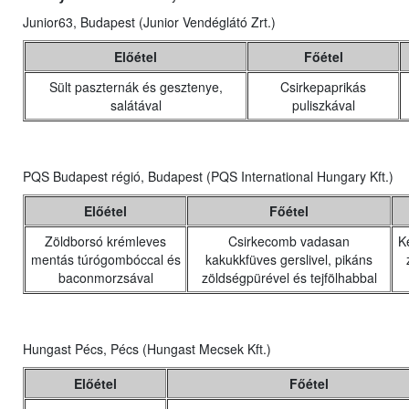
Junior63, Budapest (Junior Vendéglátó Zrt.)
Előétel
Főétel
Sült paszternák és gesztenye,
Csirkepaprikás
salátával
puliszkával
PQS Budapest régió, Budapest (PQS International Hungary Kft.)
Előétel
Főétel
Zöldborsó krémleves
Csirkecomb vadasan
K
mentás túrógombóccal és
kakukkfüves gerslivel, pikáns
baconmorzsával
zöldségpürével és tejfölhabbal
Hungast Pécs, Pécs (Hungast Mecsek Kft.)
Előétel
Főétel