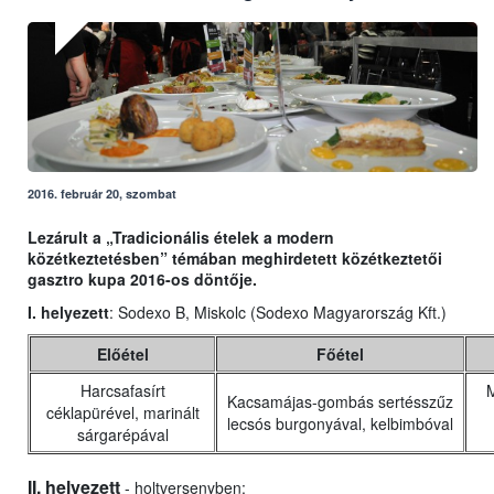
2016. február 20, szombat
Lezárult a „Tradicionális ételek a modern
közétkeztetésben” témában meghirdetett közétkeztetői
gasztro kupa 2016-os döntője.
I. helyezett
: Sodexo B, Miskolc (Sodexo Magyarország Kft.)
Előétel
Főétel
Harcsafasírt
M
Kacsamájas-gombás sertésszűz
céklapürével, marinált
lecsós burgonyával, kelbimbóval
sárgarépával
II. helyezett
- holtversenyben: