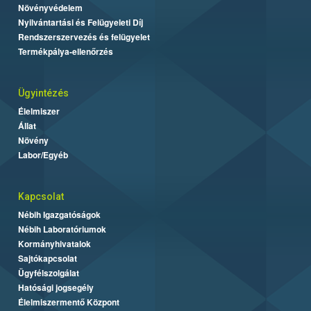
Növényvédelem
Nyilvántartási és Felügyeleti Díj
Rendszerszervezés és felügyelet
Termékpálya-ellenőrzés
Ügyintézés
Élelmiszer
Állat
Növény
Labor/Egyéb
Kapcsolat
Nébih Igazgatóságok
Nébih Laboratóriumok
Kormányhivatalok
Sajtókapcsolat
Ügyfélszolgálat
Hatósági jogsegély
Élelmiszermentő Központ