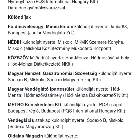
Nyíregyháza (PQS International Hungary Kft.)
Dara duó gyümölcsvarázzsal
Különdíjak
Földművelésügyi Minisztérium
különdíját nyerte: Junior63,
Budapest (Junior Vendéglátó Zrt.)
NÉBIH
különdíját nyerte: Miskolci MKMK Szemere Konyha,
Miskolc (Miskolci Közintézmény Működtető Központ)
KÖZSZÖV
különdíját nyerte: Hód-Menza, Hódmezővásárhely
(Hód-Menza Diákétkeztető NKft.)
Magyar Nemzeti Gasztronómiai Szövetség
különdíját nyerte:
Sodexo B, Miskolc (Sodexo Magyarország Kft.)
Magyar Vendéglátó Ipartestület
különdíját nyerte: Hód-
Menza, Hódmezővásárhely (Hód-Menza Diákétkeztető NKft.)
METRO Kereskedelmi Kft.
különdíját nyerte: PQS csapat
Budapesti régió, Budapest (PQS International Hungary Kft.)
Vendéglátás
szaklap különdíját nyerte: Sodexo B, Miskolc
(Sodexo Magyarország Kft.)
Oldalas Magazin
különdíját nyerte: