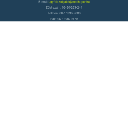
E-mail:
ugyfelszolgalat@nebih.gov.hu
Zöld szám: 06-80/263-244
Telefon: 06-1/ 336-9000
Fax: 06-1/336-9479