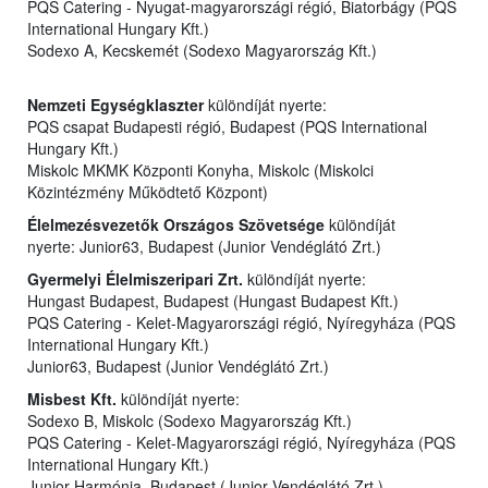
PQS Catering - Nyugat-magyarországi régió, Biatorbágy (PQS
International Hungary Kft.)
Sodexo A, Kecskemét (Sodexo Magyarország Kft.)
Nemzeti Egységklaszter
különdíját nyerte:
PQS csapat Budapesti régió, Budapest (PQS International
Hungary Kft.)
Miskolc MKMK Központi Konyha, Miskolc (Miskolci
Közintézmény Működtető Központ)
Élelmezésvezetők Országos Szövetsége
különdíját
nyerte: Junior63, Budapest (Junior Vendéglátó Zrt.)
Gyermelyi Élelmiszeripari Zrt.
különdíját nyerte:
Hungast Budapest, Budapest (Hungast Budapest Kft.)
PQS Catering - Kelet-Magyarországi régió, Nyíregyháza (PQS
International Hungary Kft.)
Junior63, Budapest (Junior Vendéglátó Zrt.)
Misbest Kft.
különdíját nyerte:
Sodexo B, Miskolc (Sodexo Magyarország Kft.)
PQS Catering - Kelet-Magyarországi régió, Nyíregyháza (PQS
International Hungary Kft.)
Junior Harmónia, Budapest (Junior Vendéglátó Zrt.)