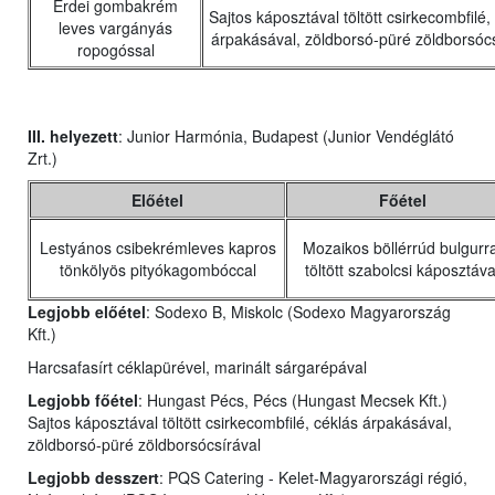
Erdei gombakrém
Sajtos káposztával töltött csirkecombfilé,
leves vargányás
árpakásával, zöldborsó-püré zöldborsócs
ropogóssal
III. helyezett
: Junior Harmónia, Budapest (Junior Vendéglátó
Zrt.)
Előétel
Főétel
Lestyános csibekrémleves kapros
Mozaikos böllérrúd bulgurra
tönkölyös pityókagombóccal
töltött szabolcsi káposztáva
Legjobb előétel
: Sodexo B, Miskolc (Sodexo Magyarország
Kft.)
Harcsafasírt céklapürével, marinált sárgarépával
Legjobb főétel
: Hungast Pécs, Pécs (Hungast Mecsek Kft.)
Sajtos káposztával töltött csirkecombfilé, céklás árpakásával,
zöldborsó-püré zöldborsócsírával
Legjobb desszert
: PQS Catering - Kelet-Magyarországi régió,