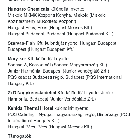
Hungaro Chemicals
különdíját nyerte:
Miskolc MKMK Központi Konyha, Miskolc (Miskolci
Közintézmény Működtető Központ)
Hungast Pécs, Pécs (Hungast Mecsek Kft.)
Hungast Budapest, Budapest (Hungast Budapest Kft.)
Szarvas-Fish Kft.
különdíját nyerte: Hungast Budapest,
Budapest (Hungast Budapest Kft.)
Mary-ker Kft.
különdíját nyerte:
Sodexo A, Kecskemét (Sodexo Magyarország Kft.)
Junior Harmónia, Budapest (Junior Vendéglátó Zrt.)
PQS csapat Budapesti régió, Budapest (PQS International
Hungary Kft.)
Z+D Nagykereskedelmi Kft.
különdíját nyerte: Junior
Harmónia, Budapest (Junior Vendéglátó Zrt.)
Kehida Thermál Hotel
különdíját nyerte:
PQS Catering - Nyugat-magyarországi régió, Biatorbágy (PQS
International Hungary Kft.)
Hungast Pécs, Pécs (Hungast Mecsek Kft.)
Támogatók
: