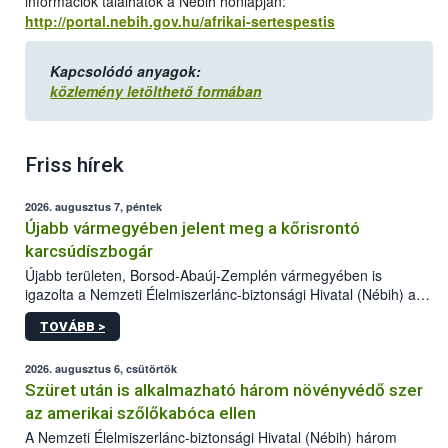
információk találhatók a Nébih honlapján:
http://portal.nebih.gov.hu/afrikai-sertespestis
Kapcsolódó anyagok:
közlemény letölthető formában
Friss hírek
2026. augusztus 7, péntek
Újabb vármegyében jelent meg a kőrisrontó
karcsúdíszbogár
Újabb területen, Borsod-Abaúj-Zemplén vármegyében is
igazolta a Nemzeti Élelmiszerlánc-biztonsági Hivatal (Nébih) a
kőrisrontó karcsúdíszbogár (Agrilus planipennis) jelenlétét. A
TOVÁBB >
kártevőt nem csak színcsapdában találták meg, de már fertőzött
fában is azonosították. A növényvédelmi szakemberek folytatják
az intenzív felderítést, emellett az intézkedéseket a szlovák
2026. augusztus 6, csütörtök
hatósággal is összehangolják a terjedés megállítása érdekében.
Szüret után is alkalmazható három növényvédő szer
az amerikai szőlőkabóca ellen
A Nemzeti Élelmiszerlánc-biztonsági Hivatal (Nébih) három