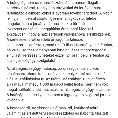
A betegség nem csak természetes úton, hanem illegális
sertésszállítással, ragályfogó tárgyakkal és fertőzött húst
tartalmazó élelmiszerekkel is gyorsan tovább terjedhet. A Nébih
felhívja minden állattartó figyelmét a jogkövető, felelős
magatartásra a járvány házi sertésekre történő
továbbterjedésének meggátlása érdekben! Meg kell
akadályozni, hogy a házi sertések vaddisznóval érintkezzenek.
A sertéseket állati eredetű anyagot tartalmazó
élelmiszerhulladékkal („moslékkal”) tilos takarmányozni! Fontos,
ha valaki sertésállományában hirtelen lázas megbetegedést,
elhullást, vérzéses tüneteket észlel, 24 órán belül értesítse az
állategészségügyi szolgálatot!
Az állategészségügyi hatóság, az országos főállatorvos
utasítására, kiemelten ellenőrzi a komoly kockázatot jelentő
élőállat szállításokat is. Az utóbbi időszakban 10 ellenőrzés
alkalmával mintegy 1.000 malacot kellet leölni, mert nem volt
megállapítható a származásuk, az állategészségügyi állapotuk!
A hatóság minden ilyen esetben a legnagyobb szigorral jár el a
jövőben is.
A betegségről, az elrendelt előírásokról, korlátozásokról,
valamint az érintett területekről részletes és naponta frissített