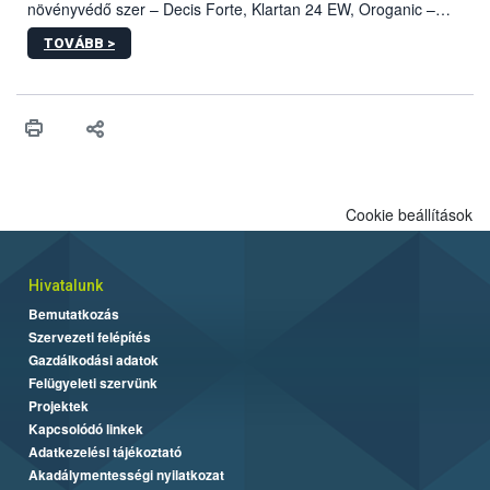
növényvédő szer – Decis Forte, Klartan 24 EW, Oroganic –
engedélyokiratát módosította, így azok a szüretet követően,
TOVÁBB >
egészen a vesszőérettség (BBCH 91) stádiumáig
felhasználhatóak a szőlőben. A kiterjesztések célja, hogy a korai
érésű szőlőkben is legyen lehetőség a károsító elleni további
védekezésre. Az Oroganic készítmény kis kiszerelésben kiskerti
felhasználók számára is elérhető és ökológiai termesztésben is
engedélyezett.
Cookie beállítások
Hivatalunk
Bemutatkozás
Szervezeti felépítés
Gazdálkodási adatok
Felügyeleti szervünk
Projektek
Kapcsolódó linkek
Adatkezelési tájékoztató
Akadálymentességi nyilatkozat