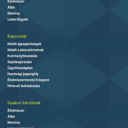
Élelmiszer
Állat
Növény
Labor/Egyéb
Kapcsolat
Nébih Igazgatóságok
Nébih Laboratóriumok
Kormányhivatalok
Sajtókapcsolat
Ügyfélszolgálat
Hatósági jogsegély
Élelmiszermentő Központ
Hírlevél feliratkozás
Gyakori kérdések
Élelmiszer
Állat
Növény