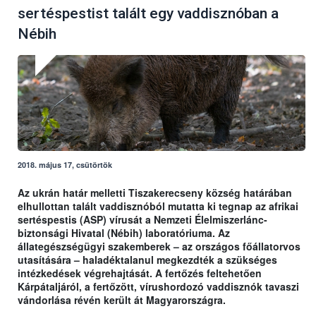
sertéspestist talált egy vaddisznóban a
Nébih
2018. május 17, csütörtök
Az ukrán határ melletti Tiszakerecseny község határában
elhullottan talált vaddisznóból mutatta ki tegnap az afrikai
sertéspestis (ASP) vírusát a Nemzeti Élelmiszerlánc-
biztonsági Hivatal (Nébih) laboratóriuma. Az
állategészségügyi szakemberek – az országos főállatorvos
utasítására – haladéktalanul megkezdték a szükséges
intézkedések végrehajtását. A fertőzés feltehetően
Kárpátaljáról, a fertőzött, vírushordozó vaddisznók tavaszi
vándorlása révén került át Magyarországra.