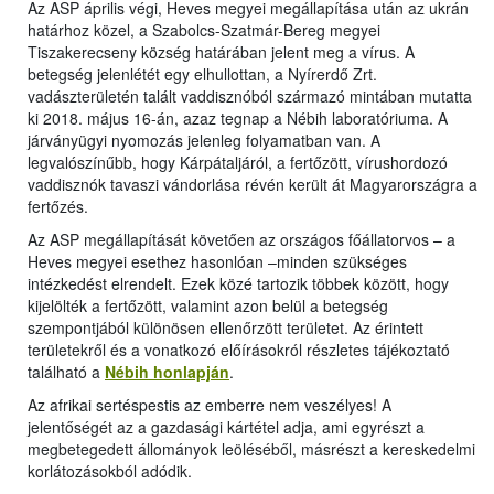
Az ASP április végi, Heves megyei megállapítása után az ukrán
határhoz közel, a Szabolcs-Szatmár-Bereg megyei
Tiszakerecseny község határában jelent meg a vírus. A
betegség jelenlétét egy elhullottan, a Nyírerdő Zrt.
vadászterületén talált vaddisznóból származó mintában mutatta
ki 2018. május 16-án, azaz tegnap a Nébih laboratóriuma. A
járványügyi nyomozás jelenleg folyamatban van. A
legvalószínűbb, hogy Kárpátaljáról, a fertőzött, vírushordozó
vaddisznók tavaszi vándorlása révén került át Magyarországra a
fertőzés.
Az ASP megállapítását követően az országos főállatorvos – a
Heves megyei esethez hasonlóan –minden szükséges
intézkedést elrendelt. Ezek közé tartozik többek között, hogy
kijelölték a fertőzött, valamint azon belül a betegség
szempontjából különösen ellenőrzött területet. Az érintett
területekről és a vonatkozó előírásokról részletes tájékoztató
található a
Nébih honlapján
.
Az afrikai sertéspestis az emberre nem veszélyes! A
jelentőségét az a gazdasági kártétel adja, ami egyrészt a
megbetegedett állományok leöléséből, másrészt a kereskedelmi
korlátozásokból adódik.